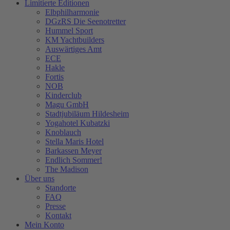
Limitierte Editionen
Elbphilharmonie
DGzRS Die Seenotretter
Hummel Sport
KM Yachtbuilders
Auswärtiges Amt
ECE
Hakle
Fortis
NOB
Kinderclub
Magu GmbH
Stadtjubiläum Hildesheim
Yogahotel Kubatzki
Knoblauch
Stella Maris Hotel
Barkassen Meyer
Endlich Sommer!
The Madison
Über uns
Standorte
FAQ
Presse
Kontakt
Mein Konto