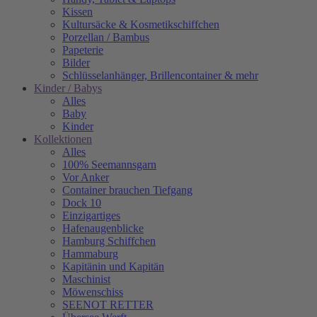
Kissen
Kultursäcke & Kosmetikschiffchen
Porzellan / Bambus
Papeterie
Bilder
Schlüsselanhänger, Brillencontainer & mehr
Kinder / Babys
Alles
Baby
Kinder
Kollektionen
Alles
100% Seemannsgarn
Vor Anker
Container brauchen Tiefgang
Dock 10
Einzigartiges
Hafenaugen­blicke
Hamburg Schiffchen
Hammaburg
Kapitänin und Kapitän
Maschinist
Möwenschiss
SEENOT RETTER