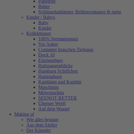
Papeterie
Bilder
Schlüsselanhänger, Brillencontainer & mehr
Kinder / Babys
Baby
Kinder
Kollektionen
100% Seemannsgarn
Vor Anker
Container brauchen Tiefgang
Dock 10
Einzigartiges
Hafenaugen­blicke
Hamburg Schiffchen
Hammaburg
Kapitänin und Kapitän
Maschinist
Möwenschiss
SEENOT RETTER
Übersee Werft
Auf dem Wasser
Making of
Wie alles begann
Aus dem Atelier
Der Künstler