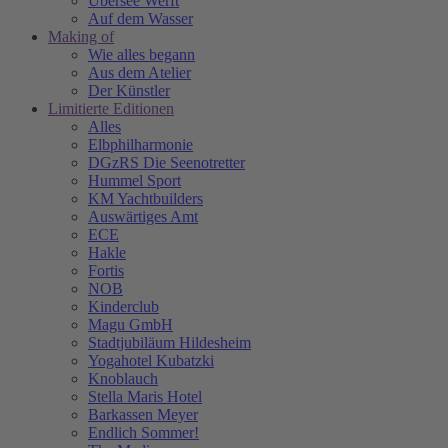
Übersee Werft
Auf dem Wasser
Making of
Wie alles begann
Aus dem Atelier
Der Künstler
Limitierte Editionen
Alles
Elbphilharmonie
DGzRS Die Seenotretter
Hummel Sport
KM Yachtbuilders
Auswärtiges Amt
ECE
Hakle
Fortis
NOB
Kinderclub
Magu GmbH
Stadtjubiläum Hildesheim
Yogahotel Kubatzki
Knoblauch
Stella Maris Hotel
Barkassen Meyer
Endlich Sommer!