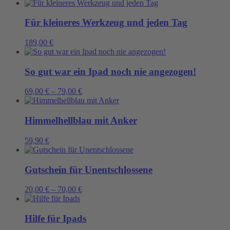
Für kleineres Werkzeug und jeden Tag
189,00
€
So gut war ein Ipad noch nie angezogen!
69,00
€
–
79,00
€
Himmelhellblau mit Anker
59,90
€
Gutschein für Unentschlossene
20,00
€
–
70,00
€
Hilfe für Ipads