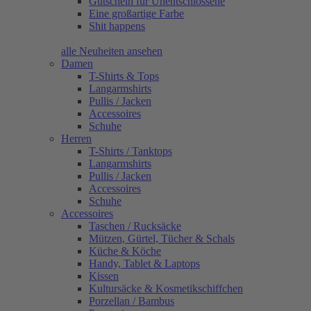
Gutschein für Unentschlossene
Eine großartige Farbe
Shit happens
alle Neuheiten ansehen
Damen
T-Shirts & Tops
Langarmshirts
Pullis / Jacken
Accessoires
Schuhe
Herren
T-Shirts / Tanktops
Langarmshirts
Pullis / Jacken
Accessoires
Schuhe
Accessoires
Taschen / Rucksäcke
Mützen, Gürtel, Tücher & Schals
Küche & Köche
Handy, Tablet & Laptops
Kissen
Kultursäcke & Kosmetikschiffchen
Porzellan / Bambus