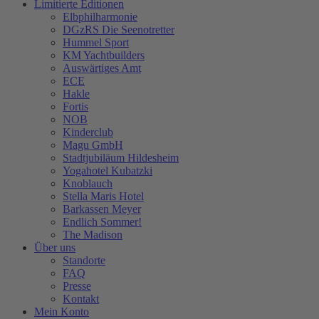
Limitierte Editionen
Elbphilharmonie
DGzRS Die Seenotretter
Hummel Sport
KM Yachtbuilders
Auswärtiges Amt
ECE
Hakle
Fortis
NOB
Kinderclub
Magu GmbH
Stadtjubiläum Hildesheim
Yogahotel Kubatzki
Knoblauch
Stella Maris Hotel
Barkassen Meyer
Endlich Sommer!
The Madison
Über uns
Standorte
FAQ
Presse
Kontakt
Mein Konto