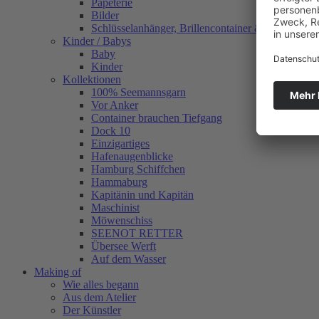
Papeterie
Bilder
Schlüsselanhänger, Brillencontainer & mehr
Kinder / Babys
Baby
Kinder
Kollektionen
100% Seemannsgarn
Vor Anker
Container brauchen Tiefgang
Dock 10
Einzigartiges
Hafenaugen­blicke
Hamburg Schiffchen
Hammaburg
Kapitänin und Kapitän
Maschinist
Möwenschiss
SEENOT RETTER
Übersee Werft
Auf dem Wasser
Making of
Wie alles begann
Aus dem Atelier
Der Künstler