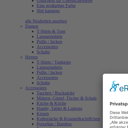
Gutschein für Unentschlossene
Eine großartige Farbe
Shit happens
alle Neuheiten ansehen
Damen
T-Shirts & Tops
Langarmshirts
Pullis / Jacken
Accessoires
Schuhe
Herren
T-Shirts / Tanktops
Langarmshirts
Pullis / Jacken
Accessoires
Schuhe
Accessoires
Taschen / Rucksäcke
Mützen, Gürtel, Tücher & Schals
Küche & Köche
Handy, Tablet & Laptops
Kissen
Kultursäcke & Kosmetikschiffchen
Porzellan / Bambus