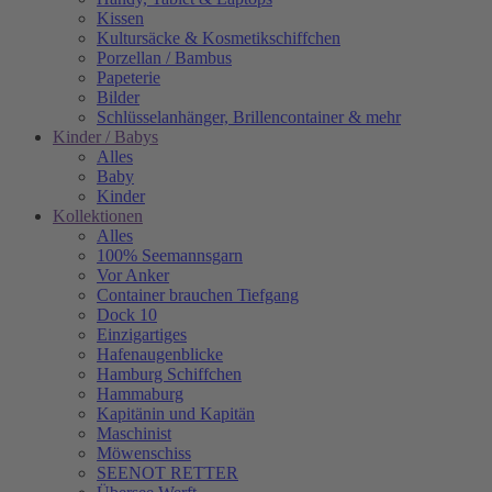
Kissen
Kultursäcke & Kosmetikschiffchen
Porzellan / Bambus
Papeterie
Bilder
Schlüsselanhänger, Brillencontainer & mehr
Kinder / Babys
Alles
Baby
Kinder
Kollektionen
Alles
100% Seemannsgarn
Vor Anker
Container brauchen Tiefgang
Dock 10
Einzigartiges
Hafenaugen­blicke
Hamburg Schiffchen
Hammaburg
Kapitänin und Kapitän
Maschinist
Möwenschiss
SEENOT RETTER