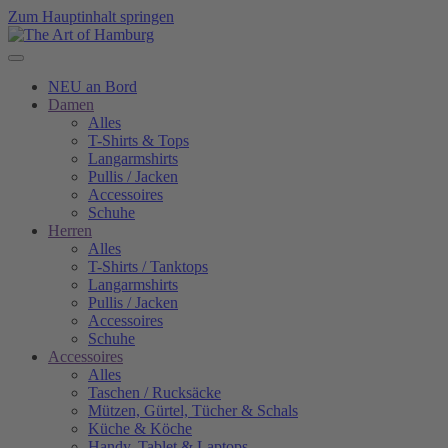
Zum Hauptinhalt springen
NEU an Bord
Damen
Alles
T-Shirts & Tops
Langarmshirts
Pullis / Jacken
Accessoires
Schuhe
Herren
Alles
T-Shirts / Tanktops
Langarmshirts
Pullis / Jacken
Accessoires
Schuhe
Accessoires
Alles
Taschen / Rucksäcke
Mützen, Gürtel, Tücher & Schals
Küche & Köche
Handy, Tablet & Laptops