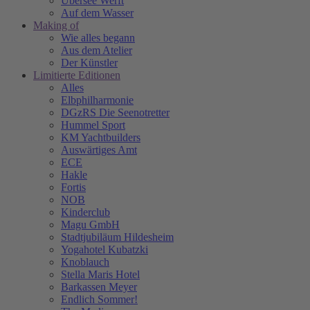
Übersee Werft
Auf dem Wasser
Making of
Wie alles begann
Aus dem Atelier
Der Künstler
Limitierte Editionen
Alles
Elbphilharmonie
DGzRS Die Seenotretter
Hummel Sport
KM Yachtbuilders
Auswärtiges Amt
ECE
Hakle
Fortis
NOB
Kinderclub
Magu GmbH
Stadtjubiläum Hildesheim
Yogahotel Kubatzki
Knoblauch
Stella Maris Hotel
Barkassen Meyer
Endlich Sommer!