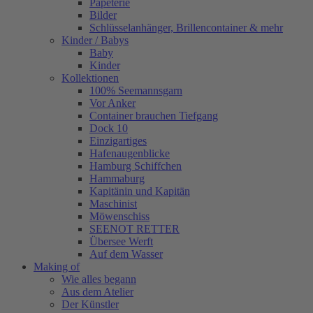
Papeterie
Bilder
Schlüsselanhänger, Brillencontainer & mehr
Kinder / Babys
Baby
Kinder
Kollektionen
100% Seemannsgarn
Vor Anker
Container brauchen Tiefgang
Dock 10
Einzigartiges
Hafenaugen­blicke
Hamburg Schiffchen
Hammaburg
Kapitänin und Kapitän
Maschinist
Möwenschiss
SEENOT RETTER
Übersee Werft
Auf dem Wasser
Making of
Wie alles begann
Aus dem Atelier
Der Künstler