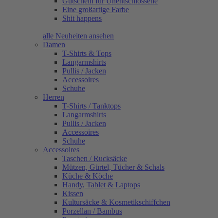
Gutschein für Unentschlossene
Eine großartige Farbe
Shit happens
alle Neuheiten ansehen
Damen
T-Shirts & Tops
Langarmshirts
Pullis / Jacken
Accessoires
Schuhe
Herren
T-Shirts / Tanktops
Langarmshirts
Pullis / Jacken
Accessoires
Schuhe
Accessoires
Taschen / Rucksäcke
Mützen, Gürtel, Tücher & Schals
Küche & Köche
Handy, Tablet & Laptops
Kissen
Kultursäcke & Kosmetikschiffchen
Porzellan / Bambus