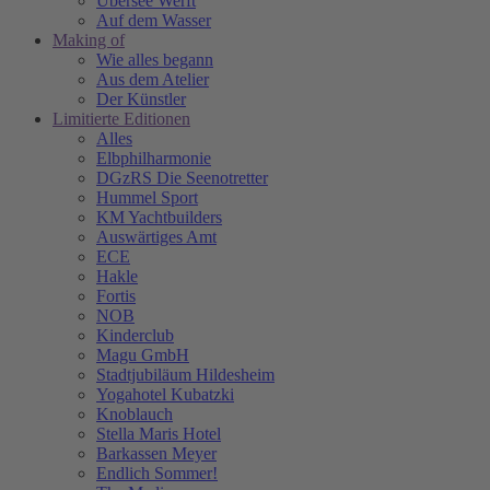
Übersee Werft
Auf dem Wasser
Making of
Wie alles begann
Aus dem Atelier
Der Künstler
Limitierte Editionen
Alles
Elbphilharmonie
DGzRS Die Seenotretter
Hummel Sport
KM Yachtbuilders
Auswärtiges Amt
ECE
Hakle
Fortis
NOB
Kinderclub
Magu GmbH
Stadtjubiläum Hildesheim
Yogahotel Kubatzki
Knoblauch
Stella Maris Hotel
Barkassen Meyer
Endlich Sommer!