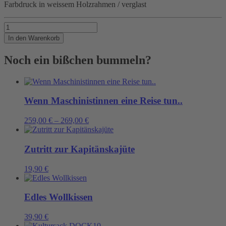
Farbdruck in weissem Holzrahmen / verglast
PALME
Menge
In den Warenkorb
Noch ein bißchen bummeln?
Wenn Maschinistinnen eine Reise tun..
259,00
€
–
269,00
€
Zutritt zur Kapitänskajüte
19,90
€
Edles Wollkissen
39,90
€