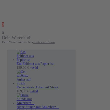
0
0
Dein Warenkorb
Dein Warenkorb ist leer
zurück um Shop
Ein Faltboot aus Papier ist
Dieses
129,00
€
+
Add
Produkt
weist
mehrere
Varianten
auf.
Der schönste Anker auf Strick
Die
Dieses
109,00
€
+
Add
Optionen
Produkt
können
weist
auf
mehrere
der
Varianten
Blaue Stunde mit Ankerherz...