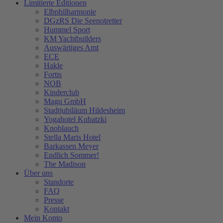
Limitierte Editionen
Elbphilharmonie
DGzRS Die Seenotretter
Hummel Sport
KM Yachtbuilders
Auswärtiges Amt
ECE
Hakle
Fortis
NOB
Kinderclub
Magu GmbH
Stadtjubiläum Hildesheim
Yogahotel Kubatzki
Knoblauch
Stella Maris Hotel
Barkassen Meyer
Endlich Sommer!
The Madison
Über uns
Standorte
FAQ
Presse
Kontakt
Mein Konto