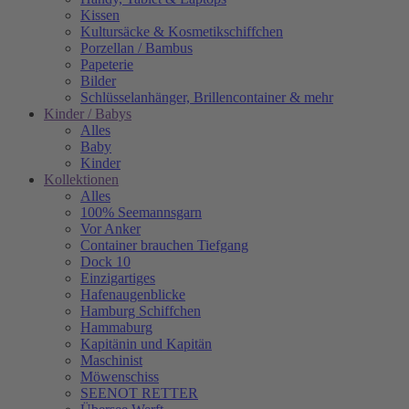
Kissen
Kultursäcke & Kosmetikschiffchen
Porzellan / Bambus
Papeterie
Bilder
Schlüsselanhänger, Brillencontainer & mehr
Kinder / Babys
Alles
Baby
Kinder
Kollektionen
Alles
100% Seemannsgarn
Vor Anker
Container brauchen Tiefgang
Dock 10
Einzigartiges
Hafenaugen­blicke
Hamburg Schiffchen
Hammaburg
Kapitänin und Kapitän
Maschinist
Möwenschiss
SEENOT RETTER