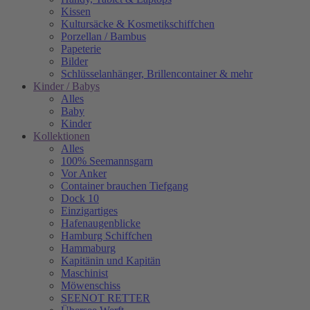
Kissen
Kultursäcke & Kosmetikschiffchen
Porzellan / Bambus
Papeterie
Bilder
Schlüsselanhänger, Brillencontainer & mehr
Kinder / Babys
Alles
Baby
Kinder
Kollektionen
Alles
100% Seemannsgarn
Vor Anker
Container brauchen Tiefgang
Dock 10
Einzigartiges
Hafenaugen­blicke
Hamburg Schiffchen
Hammaburg
Kapitänin und Kapitän
Maschinist
Möwenschiss
SEENOT RETTER