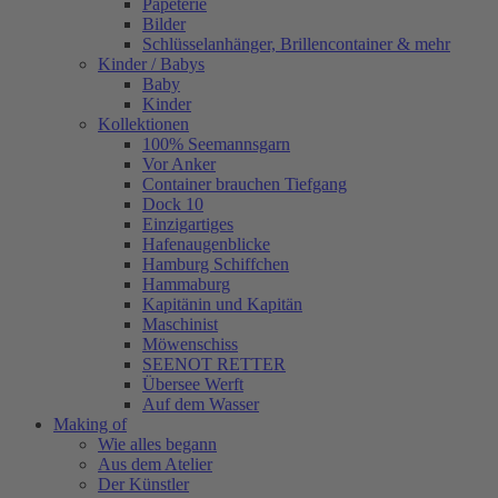
Papeterie
Bilder
Schlüsselanhänger, Brillencontainer & mehr
Kinder / Babys
Baby
Kinder
Kollektionen
100% Seemannsgarn
Vor Anker
Container brauchen Tiefgang
Dock 10
Einzigartiges
Hafenaugen­blicke
Hamburg Schiffchen
Hammaburg
Kapitänin und Kapitän
Maschinist
Möwenschiss
SEENOT RETTER
Übersee Werft
Auf dem Wasser
Making of
Wie alles begann
Aus dem Atelier
Der Künstler