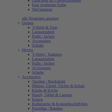
Gutschein für Unentschlossene
Eine großartige Farbe
Shit happens
alle Neuheiten ansehen
Damen
T-Shirts & Tops
Langarmshirts
Pullis / Jacken
Accessoires
Schuhe
Herren
T-Shirts / Tanktops
Langarmshirts
Pullis / Jacken
Accessoires
Schuhe
Accessoires
Taschen / Rucksäcke
Mützen, Gürtel, Tücher & Schals
Küche & Köche
Handy, Tablet & Laptops
Kissen
Kultursäcke & Kosmetikschiffchen
Porzellan / Bambus