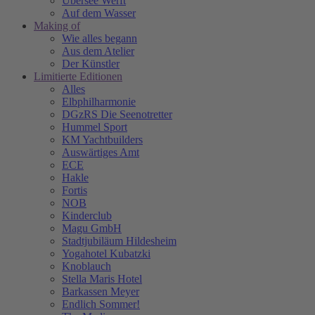
Übersee Werft
Auf dem Wasser
Making of
Wie alles begann
Aus dem Atelier
Der Künstler
Limitierte Editionen
Alles
Elbphilharmonie
DGzRS Die Seenotretter
Hummel Sport
KM Yachtbuilders
Auswärtiges Amt
ECE
Hakle
Fortis
NOB
Kinderclub
Magu GmbH
Stadtjubiläum Hildesheim
Yogahotel Kubatzki
Knoblauch
Stella Maris Hotel
Barkassen Meyer
Endlich Sommer!