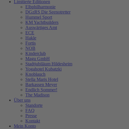
Limitierte Editionen
Elbphilharmonie
DGzRS Die Seenotretter
Hummel Sport
KM Yachtbuilders
Auswärtiges Amt
ECE
Hakle
Fortis
NOB
Kinderclub
Magu GmbH
Stadtjubiläum Hildesheim
Yogahotel Kubatzki
Knoblauch
Stella Maris Hotel
Barkassen Meyer
Endlich Sommer!
The Madison
Über uns
Standorte
FAQ
Presse
Kontakt
Mein Konto