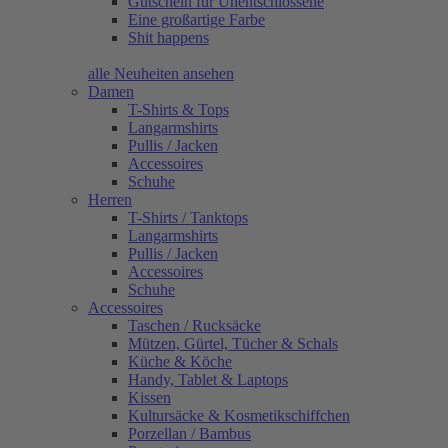
Gutschein für Unentschlossene
Eine großartige Farbe
Shit happens
alle Neuheiten ansehen
Damen
T-Shirts & Tops
Langarmshirts
Pullis / Jacken
Accessoires
Schuhe
Herren
T-Shirts / Tanktops
Langarmshirts
Pullis / Jacken
Accessoires
Schuhe
Accessoires
Taschen / Rucksäcke
Mützen, Gürtel, Tücher & Schals
Küche & Köche
Handy, Tablet & Laptops
Kissen
Kultursäcke & Kosmetikschiffchen
Porzellan / Bambus