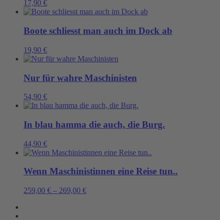
17,90
€
Boote schliesst man auch im Dock ab
19,90
€
Nur für wahre Maschinisten
54,90
€
In blau hamma die auch, die Burg.
44,90
€
Wenn Maschinistinnen eine Reise tun..
259,00
€
–
269,00
€