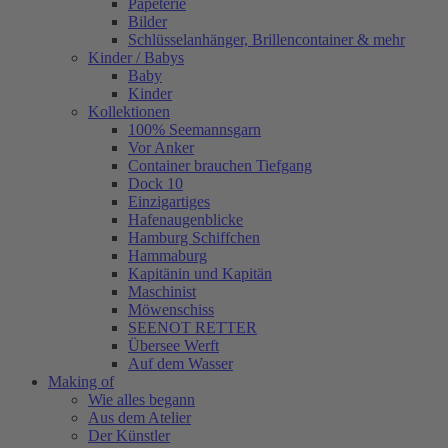
Papeterie
Bilder
Schlüsselanhänger, Brillencontainer & mehr
Kinder / Babys
Baby
Kinder
Kollektionen
100% Seemannsgarn
Vor Anker
Container brauchen Tiefgang
Dock 10
Einzigartiges
Hafenaugen­blicke
Hamburg Schiffchen
Hammaburg
Kapitänin und Kapitän
Maschinist
Möwenschiss
SEENOT RETTER
Übersee Werft
Auf dem Wasser
Making of
Wie alles begann
Aus dem Atelier
Der Künstler