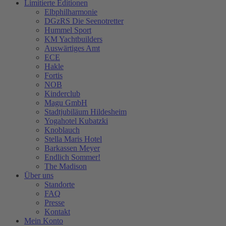
Limitierte Editionen
Elbphilharmonie
DGzRS Die Seenotretter
Hummel Sport
KM Yachtbuilders
Auswärtiges Amt
ECE
Hakle
Fortis
NOB
Kinderclub
Magu GmbH
Stadtjubiläum Hildesheim
Yogahotel Kubatzki
Knoblauch
Stella Maris Hotel
Barkassen Meyer
Endlich Sommer!
The Madison
Über uns
Standorte
FAQ
Presse
Kontakt
Mein Konto