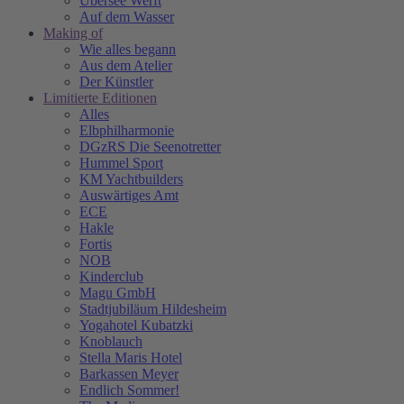
Übersee Werft
Auf dem Wasser
Making of
Wie alles begann
Aus dem Atelier
Der Künstler
Limitierte Editionen
Alles
Elbphilharmonie
DGzRS Die Seenotretter
Hummel Sport
KM Yachtbuilders
Auswärtiges Amt
ECE
Hakle
Fortis
NOB
Kinderclub
Magu GmbH
Stadtjubiläum Hildesheim
Yogahotel Kubatzki
Knoblauch
Stella Maris Hotel
Barkassen Meyer
Endlich Sommer!