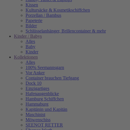
Kissen
Kultursäcke & Kosmetikschiffchen
Porzellan / Bambus
Papeterie
Bilder
Schlüsselanhänger, Brillencontainer & mehr
Kinder / Babys
Alles
Baby
Kinder
Kollektionen
Alles
100% Seemannsgarn
Vor Anker
Container brauchen Tiefgang
Dock 10
Einzigartiges
Hafenaugen­blicke
Hamburg Schiffchen
Hammaburg
Kapitänin und Kapitän
Maschinist
Möwenschiss
SEENOT RETTER