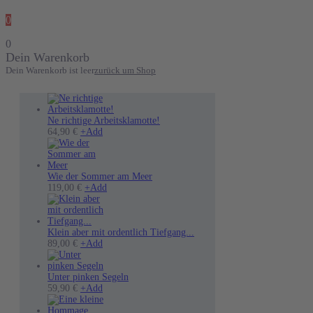
0
0
Dein Warenkorb
Dein Warenkorb ist leer
zurück um Shop
Ne richtige Arbeitsklamotte!
Dieses
64,90
€
+
Add
Produkt
weist
mehrere
Varianten
Wie der Sommer am Meer
auf.
Dieses
119,00
€
+
Add
Die
Produkt
Optionen
weist
können
mehrere
auf
Varianten
Klein aber mit ordentlich Tiefgang...
der
auf.
89,00
€
+
Add
Produktseite
Die
gewählt
Optionen
werden
können
Unter pinken Segeln
Dieses
auf
59,90
€
+
Add
Produkt
der
weist
Produktseite