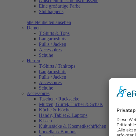
Gutschein für Unentschlossene
Eine großartige Farbe
Shit happens
alle Neuheiten ansehen
Damen
T-Shirts & Tops
Langarmshirts
Pullis / Jacken
Accessoires
Schuhe
Herren
T-Shirts / Tanktops
Langarmshirts
Pullis / Jacken
Accessoires
Schuhe
Accessoires
Taschen / Rucksäcke
Mützen, Gürtel, Tücher & Schals
Küche & Köche
Handy, Tablet & Laptops
Kissen
Kultursäcke & Kosmetikschiffchen
Porzellan / Bambus