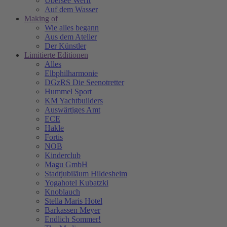
Übersee Werft
Auf dem Wasser
Making of
Wie alles begann
Aus dem Atelier
Der Künstler
Limitierte Editionen
Alles
Elbphilharmonie
DGzRS Die Seenotretter
Hummel Sport
KM Yachtbuilders
Auswärtiges Amt
ECE
Hakle
Fortis
NOB
Kinderclub
Magu GmbH
Stadtjubiläum Hildesheim
Yogahotel Kubatzki
Knoblauch
Stella Maris Hotel
Barkassen Meyer
Endlich Sommer!