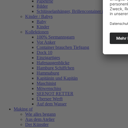
Papeterie
Bilder
Schlüsselanhänger, Brillencontainer & mehr
Kinder / Babys
Baby
Kinder
Kollektionen
100% Seemannsgarn
Vor Anker
Container brauchen Tiefgang
Dock 10
Einzigartiges
Hafenaugen­blicke
Hamburg Schiffchen
Hammaburg
Kapitänin und Kapitän
Maschinist
Möwenschiss
SEENOT RETTER
Übersee Werft
Auf dem Wasser
Making of
Wie alles begann
Aus dem Atelier
Der Künstler