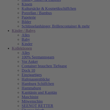
Kissen
Kultursäcke & Kosmetikschiffchen
Porzellan / Bambus
Papeterie
Bilder
Schlüsselanhänger, Brillencontainer & mehr
Kinder / Babys
Alles
Baby
Kinder
Kollektionen
Alles
100% Seemannsgarn
Vor Anker
Container brauchen Tiefgang
Dock 10
Einzigartiges
Hafenaugen­blicke
Hamburg Schiffchen
Hammaburg
Kapitänin und Kapitän
Maschinist
Möwenschiss
SEENOT RETTER