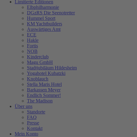
Limitierte Editionen
Elbphilharmonie
DGzRS Die Seenotretter
Hummel Sport
KM Yachtbuilders
Auswärtiges Amt
ECE
Hakle
Fortis
NOB
Kinderclub
Magu GmbH
Stadtjubiläum Hildesheim
Yogahotel Kubatzki
Knoblauch
Stella Maris Hotel
Barkassen Meyer
Endlich Sommer!
The Madison
Über uns
Standorte
FAQ
Presse
Kontakt
Mein Konto