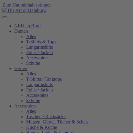
Zum Hauptinhalt springen
NEU an Bord
Damen
Alles
T-Shirts & Tops
Langarmshirts
Pullis / Jacken
Accessoires
Schuhe
Herren
Alles
T-Shirts / Tanktops
Langarmshirts
Pullis / Jacken
Accessoires
Schuhe
Accessoires
Alles
Taschen / Rucksäcke
Mützen, Gürtel, Tücher & Schals
Küche & Köche
Handy, Tablet & Laptops