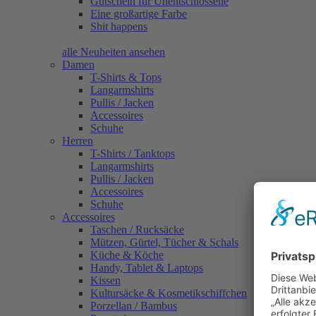
Gutschein für Unentschlossene
Eine großartige Farbe
Shit happens
alle Neuheiten ansehen
Damen
T-Shirts & Tops
Langarmshirts
Pullis / Jacken
Accessoires
Schuhe
Herren
T-Shirts / Tanktops
Langarmshirts
Pullis / Jacken
Accessoires
Schuhe
Accessoires
Taschen / Rucksäcke
Mützen, Gürtel, Tücher & Schals
Küche & Köche
Handy, Tablet & Laptops
Kissen
Kultursäcke & Kosmetikschiffchen
Porzellan / Bambus