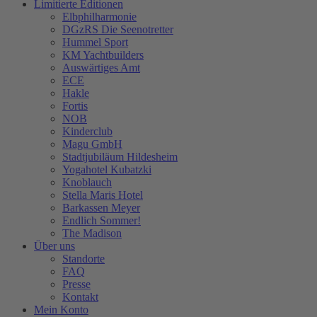
Limitierte Editionen
Elbphilharmonie
DGzRS Die Seenotretter
Hummel Sport
KM Yachtbuilders
Auswärtiges Amt
ECE
Hakle
Fortis
NOB
Kinderclub
Magu GmbH
Stadtjubiläum Hildesheim
Yogahotel Kubatzki
Knoblauch
Stella Maris Hotel
Barkassen Meyer
Endlich Sommer!
The Madison
Über uns
Standorte
FAQ
Presse
Kontakt
Mein Konto