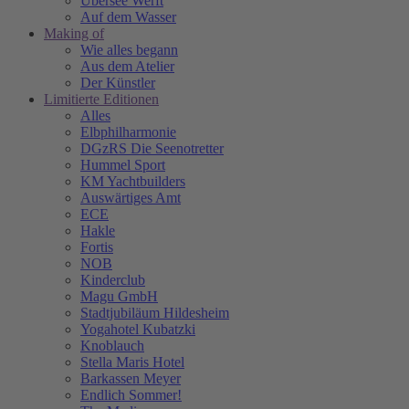
Übersee Werft
Auf dem Wasser
Making of
Wie alles begann
Aus dem Atelier
Der Künstler
Limitierte Editionen
Alles
Elbphilharmonie
DGzRS Die Seenotretter
Hummel Sport
KM Yachtbuilders
Auswärtiges Amt
ECE
Hakle
Fortis
NOB
Kinderclub
Magu GmbH
Stadtjubiläum Hildesheim
Yogahotel Kubatzki
Knoblauch
Stella Maris Hotel
Barkassen Meyer
Endlich Sommer!