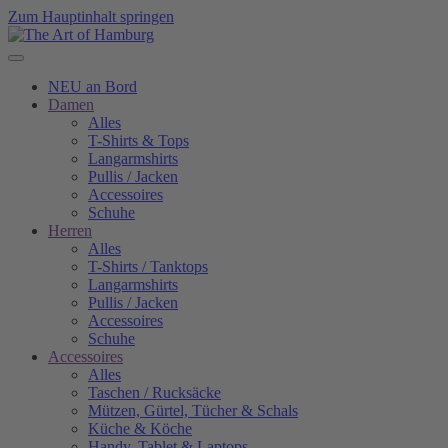
Zum Hauptinhalt springen
NEU an Bord
Damen
Alles
T-Shirts & Tops
Langarmshirts
Pullis / Jacken
Accessoires
Schuhe
Herren
Alles
T-Shirts / Tanktops
Langarmshirts
Pullis / Jacken
Accessoires
Schuhe
Accessoires
Alles
Taschen / Rucksäcke
Mützen, Gürtel, Tücher & Schals
Küche & Köche
Handy, Tablet & Laptops