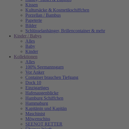
Kissen
Kultursäcke & Kosmetikschiffchen
Porzellan / Bambus
Papeterie
Bilder
Schlüsselanhänger, Brillencontainer & mehr
Kinder / Babys
Alles
Baby
Kinder
Kollektionen
Alles
100% Seemannsgarn
Vor Anker
Container brauchen Tiefgang
Dock 10
Einzigartiges
Hafenaugen­blicke
Hamburg Schiffchen
Hammaburg
Kapitänin und Kapitän
Maschinist
Möwenschiss
SEENOT RETTER