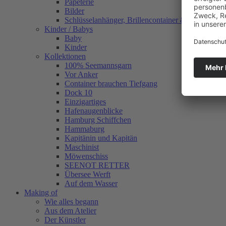
Papeterie
Bilder
Schlüsselanhänger, Brillencontainer & mehr
Kinder / Babys
Baby
Kinder
Kollektionen
100% Seemannsgarn
Vor Anker
Container brauchen Tiefgang
Dock 10
Einzigartiges
Hafenaugen­blicke
Hamburg Schiffchen
Hammaburg
Kapitänin und Kapitän
Maschinist
Möwenschiss
SEENOT RETTER
Übersee Werft
Auf dem Wasser
Making of
Wie alles begann
Aus dem Atelier
Der Künstler