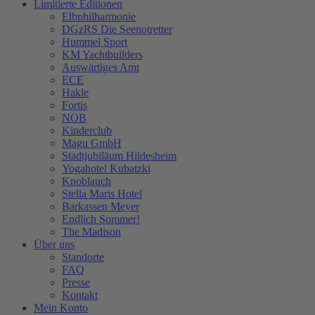
Limitierte Editionen
Elbphilharmonie
DGzRS Die Seenotretter
Hummel Sport
KM Yachtbuilders
Auswärtiges Amt
ECE
Hakle
Fortis
NOB
Kinderclub
Magu GmbH
Stadtjubiläum Hildesheim
Yogahotel Kubatzki
Knoblauch
Stella Maris Hotel
Barkassen Meyer
Endlich Sommer!
The Madison
Über uns
Standorte
FAQ
Presse
Kontakt
Mein Konto