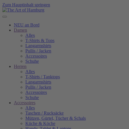
Zum Hauptinhalt springen
NEU an Bord
Damen
Alles
T-Shirts & Tops
Langarmshirts
Pullis / Jacken
Accessoires
Schuhe
Herren
Alles
T-Shirts / Tanktops
Langarmshirts
Pullis / Jacken
Accessoires
Schuhe
Accessoires
Alles
Taschen / Rucksäcke
Mützen, Gürtel, Tücher & Schals
Küche & Köche
Handy, Tablet & Laptops