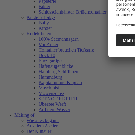
Papeterie
Bilder
Schlüsselanhänger, Brillencontainer & mehr
Kinder / Babys
Baby
Kinder
Kollektionen
100% Seemannsgarn
Vor Anker
Container brauchen Tiefgang
Dock 10
Einzigartiges
Hafenaugen­blicke
Hamburg Schiffchen
Hammaburg
Kapitänin und Kapitän
Maschinist
Möwenschiss
SEENOT RETTER
Übersee Werft
Auf dem Wasser
Making of
Wie alles begann
Aus dem Atelier
Der Künstler