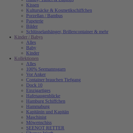
Kissen
Kultursäcke & Kosmetikschiffchen
Porzellan / Bambus
Papeterie
Bilder
Schlüsselanhänger, Brillencontainer & mehr
Kinder / Babys
Alles
Baby
Kinder
Kollektionen
Alles
100% Seemannsgarn
Vor Anker
Container brauchen Tiefgang
Dock 10
Einzigartiges
Hafenaugen­blicke
Hamburg Schiffchen
Hammaburg
Kapitänin und Kapitän
Maschinist
Möwenschiss
SEENOT RETTER