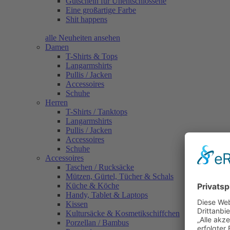
Gutschein für Unentschlossene
Eine großartige Farbe
Shit happens
alle Neuheiten ansehen
Damen
T-Shirts & Tops
Langarmshirts
Pullis / Jacken
Accessoires
Schuhe
Herren
T-Shirts / Tanktops
Langarmshirts
Pullis / Jacken
Accessoires
Schuhe
Accessoires
Taschen / Rucksäcke
Mützen, Gürtel, Tücher & Schals
Küche & Köche
Handy, Tablet & Laptops
Kissen
Kultursäcke & Kosmetikschiffchen
Porzellan / Bambus