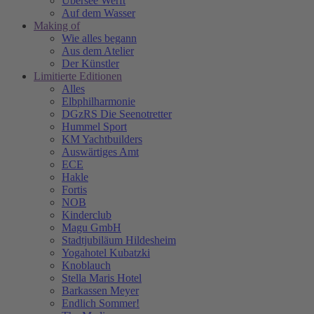
Übersee Werft
Auf dem Wasser
Making of
Wie alles begann
Aus dem Atelier
Der Künstler
Limitierte Editionen
Alles
Elbphilharmonie
DGzRS Die Seenotretter
Hummel Sport
KM Yachtbuilders
Auswärtiges Amt
ECE
Hakle
Fortis
NOB
Kinderclub
Magu GmbH
Stadtjubiläum Hildesheim
Yogahotel Kubatzki
Knoblauch
Stella Maris Hotel
Barkassen Meyer
Endlich Sommer!