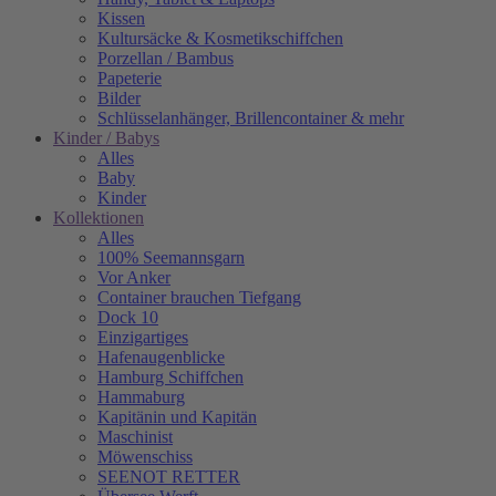
Kissen
Kultursäcke & Kosmetikschiffchen
Porzellan / Bambus
Papeterie
Bilder
Schlüsselanhänger, Brillencontainer & mehr
Kinder / Babys
Alles
Baby
Kinder
Kollektionen
Alles
100% Seemannsgarn
Vor Anker
Container brauchen Tiefgang
Dock 10
Einzigartiges
Hafenaugen­blicke
Hamburg Schiffchen
Hammaburg
Kapitänin und Kapitän
Maschinist
Möwenschiss
SEENOT RETTER