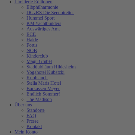
Limitierte Editionen
Elbphilharmonie
DGzRS Die Seenotretter
Hummel Sport
KM Yachtbuilders
Auswärtiges Amt
ECE
Hakle
Fortis
NOB
Kinderclub
Magu GmbH
Stadtjubiläum Hildesheim
Yogahotel Kubatzki
Knoblauch
Stella Maris Hotel
Barkassen Meyer
Endlich Sommer!
The Madison
Über uns
Standorte
FAQ
Presse
Kontakt
Mein Konto