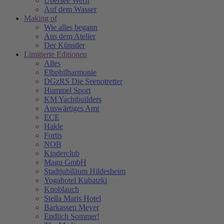
Übersee Werft
Auf dem Wasser
Making of
Wie alles begann
Aus dem Atelier
Der Künstler
Limitierte Editionen
Alles
Elbphilharmonie
DGzRS Die Seenotretter
Hummel Sport
KM Yachtbuilders
Auswärtiges Amt
ECE
Hakle
Fortis
NOB
Kinderclub
Magu GmbH
Stadtjubiläum Hildesheim
Yogahotel Kubatzki
Knoblauch
Stella Maris Hotel
Barkassen Meyer
Endlich Sommer!