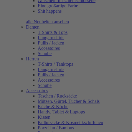
Gutschein für Unentschlossene
Eine großartige Farbe
Shit happens
alle Neuheiten ansehen
Damen
T-Shirts & Tops
Langarmshirts
Pullis / Jacken
Accessoires
Schuhe
Herren
T-Shirts / Tanktops
Langarmshirts
Pullis / Jacken
Accessoires
Schuhe
Accessoires
Taschen / Rucksäcke
Mützen, Gürtel, Tücher & Schals
Küche & Köche
Handy, Tablet & Laptops
Kissen
Kultursäcke & Kosmetikschiffchen
Porzellan / Bambus