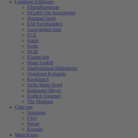
Limitierte Editionen
Elbphilharmonie
DGzRS Die Seenotretter
Hummel Sport
KM Yachtbuilders
Auswärtiges Amt
ECE
Hakle
Fortis
NOB
Kinderclub
Magu GmbH
Stadtjubiläum Hildesheim
Yogahotel Kubatzki
Knoblauch
Stella Maris Hotel
Barkassen Meyer
Endlich Sommer!
The Madison
Über uns
Standorte
FAQ
Presse
Kontakt
Mein Konto