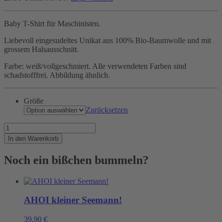
Baby T-Shirt für Maschinisten.
Liebevoll eingesudeltes Unikat aus 100% Bio-Baumwolle und mit
grossem Halsausschnitt.
Farbe: weiß/vollgeschmiert. Alle verwendeten Farben sind
schadstofffrei. Abbildung ähnlich.
Größe
Zurücksetzen
Schon
in
In den Warenkorb
der
Wiege
Noch ein bißchen bummeln?
ist
klar,
was
aus
ihm
AHOI kleiner Seemann!
werden
soll.
39,90
€