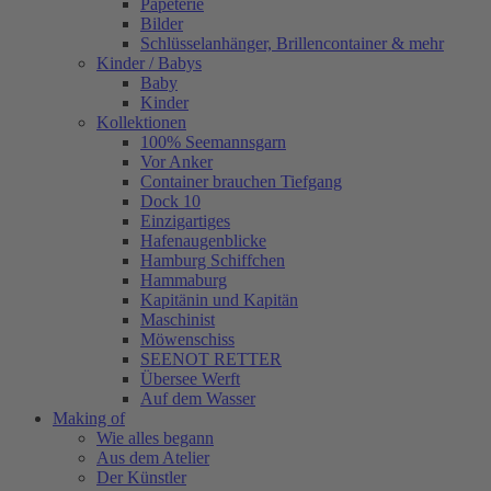
Papeterie
Bilder
Schlüsselanhänger, Brillencontainer & mehr
Kinder / Babys
Baby
Kinder
Kollektionen
100% Seemannsgarn
Vor Anker
Container brauchen Tiefgang
Dock 10
Einzigartiges
Hafenaugen­blicke
Hamburg Schiffchen
Hammaburg
Kapitänin und Kapitän
Maschinist
Möwenschiss
SEENOT RETTER
Übersee Werft
Auf dem Wasser
Making of
Wie alles begann
Aus dem Atelier
Der Künstler