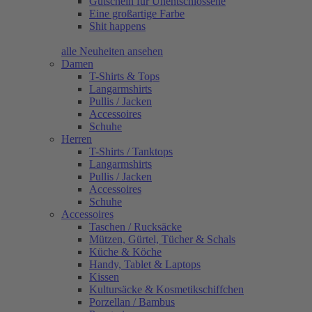
Gutschein für Unentschlossene
Eine großartige Farbe
Shit happens
alle Neuheiten ansehen
Damen
T-Shirts & Tops
Langarmshirts
Pullis / Jacken
Accessoires
Schuhe
Herren
T-Shirts / Tanktops
Langarmshirts
Pullis / Jacken
Accessoires
Schuhe
Accessoires
Taschen / Rucksäcke
Mützen, Gürtel, Tücher & Schals
Küche & Köche
Handy, Tablet & Laptops
Kissen
Kultursäcke & Kosmetikschiffchen
Porzellan / Bambus