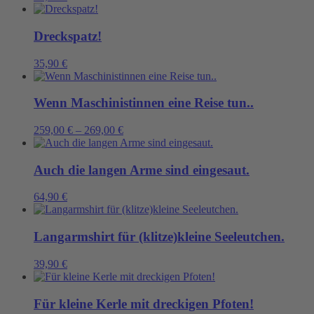
Menge
Dreckspatz!
35,90
€
Wenn Maschinistinnen eine Reise tun..
259,00
€
–
269,00
€
Auch die langen Arme sind eingesaut.
64,90
€
Langarmshirt für (klitze)kleine Seeleutchen.
39,90
€
Für kleine Kerle mit dreckigen Pfoten!