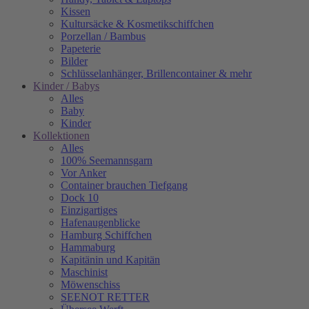
Kissen
Kultursäcke & Kosmetikschiffchen
Porzellan / Bambus
Papeterie
Bilder
Schlüsselanhänger, Brillencontainer & mehr
Kinder / Babys
Alles
Baby
Kinder
Kollektionen
Alles
100% Seemannsgarn
Vor Anker
Container brauchen Tiefgang
Dock 10
Einzigartiges
Hafenaugen­blicke
Hamburg Schiffchen
Hammaburg
Kapitänin und Kapitän
Maschinist
Möwenschiss
SEENOT RETTER