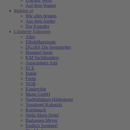
Übersee Werft
Auf dem Wasser
Making of
Wie alles begann
Aus dem Atelier
Der Künstler
Limitierte Editionen
Alles
Elbphilharmonie
DGzRS Die Seenotretter
Hummel Sport
KM Yachtbuilders
Auswärtiges Amt
ECE
Hakle
Fortis
NOB
Kinderclub
Magu GmbH
Stadtjubiläum Hildesheim
Yogahotel Kubatzki
Knoblauch
Stella Maris Hotel
Barkassen Meyer
Endlich Sommer!