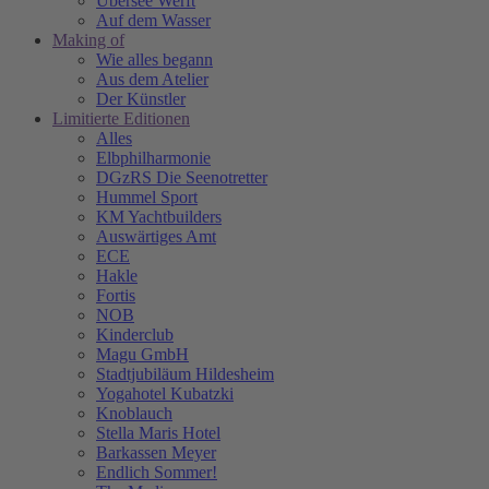
Übersee Werft
Auf dem Wasser
Making of
Wie alles begann
Aus dem Atelier
Der Künstler
Limitierte Editionen
Alles
Elbphilharmonie
DGzRS Die Seenotretter
Hummel Sport
KM Yachtbuilders
Auswärtiges Amt
ECE
Hakle
Fortis
NOB
Kinderclub
Magu GmbH
Stadtjubiläum Hildesheim
Yogahotel Kubatzki
Knoblauch
Stella Maris Hotel
Barkassen Meyer
Endlich Sommer!