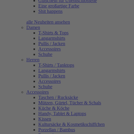
Gutschein für Unentschlossene
Eine großartige Farbe
Shit happens
alle Neuheiten ansehen
Damen
T-Shirts & Tops
Langarmshirts
Pullis / Jacken
Accessoires
Schuhe
Herren
T-Shirts / Tanktops
Langarmshirts
Pullis / Jacken
Accessoires
Schuhe
Accessoires
Taschen / Rucksäcke
Mützen, Gürtel, Tücher & Schals
Küche & Köche
Handy, Tablet & Laptops
Kissen
Kultursäcke & Kosmetikschiffchen
Porzellan / Bambus