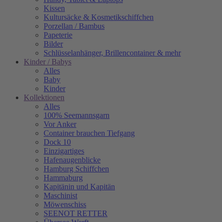
Kissen
Kultursäcke & Kosmetikschiffchen
Porzellan / Bambus
Papeterie
Bilder
Schlüsselanhänger, Brillencontainer & mehr
Kinder / Babys
Alles
Baby
Kinder
Kollektionen
Alles
100% Seemannsgarn
Vor Anker
Container brauchen Tiefgang
Dock 10
Einzigartiges
Hafenaugen­blicke
Hamburg Schiffchen
Hammaburg
Kapitänin und Kapitän
Maschinist
Möwenschiss
SEENOT RETTER