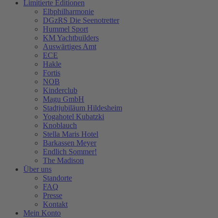
Limitierte Editionen
Elbphilharmonie
DGzRS Die Seenotretter
Hummel Sport
KM Yachtbuilders
Auswärtiges Amt
ECE
Hakle
Fortis
NOB
Kinderclub
Magu GmbH
Stadtjubiläum Hildesheim
Yogahotel Kubatzki
Knoblauch
Stella Maris Hotel
Barkassen Meyer
Endlich Sommer!
The Madison
Über uns
Standorte
FAQ
Presse
Kontakt
Mein Konto