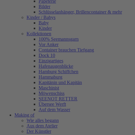
Papeterie
Bilder
Schlüsselanhänger, Brillencontainer & mehr
Kinder / Babys
Baby
Kinder
Kollektionen
100% Seemannsgarn
Vor Anker
Container brauchen Tiefgang
Dock 10
Einzigartiges
Hafenaugen­blicke
Hamburg Schiffchen
Hammaburg
Kapitänin und Kapitän
Maschinist
Möwenschiss
SEENOT RETTER
Übersee Werft
Auf dem Wasser
Making of
Wie alles begann
Aus dem Atelier
Der Künstler