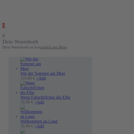
0
0
Dein Warenkorb
Dein Warenkorb ist leer
zurück um Shop
Wie der Sommer am Meer
Dieses
119,00
€
+
Add
Produkt
weist
mehrere
Varianten
Wenn Faltschiffchen die Elbe
Dieses
auf.
59,90
€
+
Add
Produkt
Die
weist
Optionen
mehrere
können
Varianten
auf
Willkommen an Land.
auf.
Dieses
der
39,90
€
+
Add
Die
Produkt
Produktseite