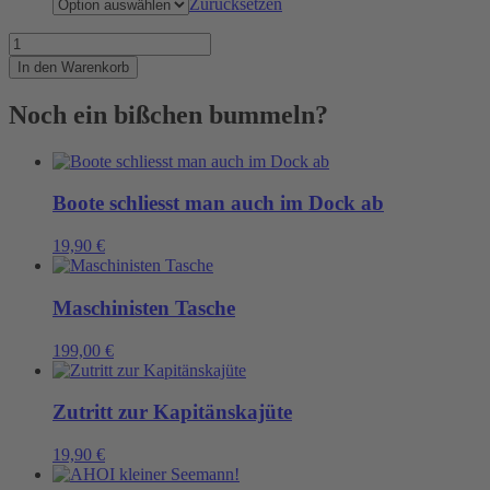
Zurücksetzen
Irre
Gedanken
In den Warenkorb
und
Seemannsgarn
Noch ein bißchen bummeln?
Menge
Boote schliesst man auch im Dock ab
19,90
€
Maschinisten Tasche
199,00
€
Zutritt zur Kapitänskajüte
19,90
€