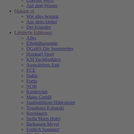
Übersee Werft
Auf dem Wasser
Making of
Wie alles begann
Aus dem Atelier
Der Künstler
Limitierte Editionen
Alles
Elbphilharmonie
DGzRS Die Seenotretter
Hummel Sport
KM Yachtbuilders
Auswärtiges Amt
ECE
Hakle
Fortis
NOB
Kinderclub
Magu GmbH
Stadtjubiläum Hildesheim
Yogahotel Kubatzki
Knoblauch
Stella Maris Hotel
Barkassen Meyer
Endlich Sommer!