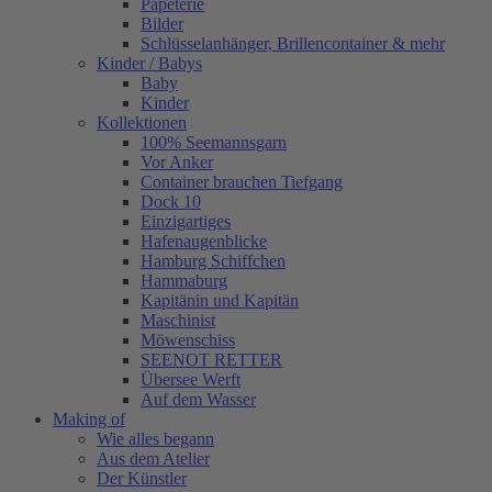
Papeterie
Bilder
Schlüsselanhänger, Brillencontainer & mehr
Kinder / Babys
Baby
Kinder
Kollektionen
100% Seemannsgarn
Vor Anker
Container brauchen Tiefgang
Dock 10
Einzigartiges
Hafenaugen­blicke
Hamburg Schiffchen
Hammaburg
Kapitänin und Kapitän
Maschinist
Möwenschiss
SEENOT RETTER
Übersee Werft
Auf dem Wasser
Making of
Wie alles begann
Aus dem Atelier
Der Künstler