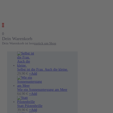
0
0
Dein Warenkorb
Dein Warenkorb ist leer
zurück um Shop
Selbst ist die Frau. Auch die kleine.
Dieses
29,90
€
+
Add
Produkt
weist
mehrere
Varianten
Wie ein Sonnenuntergang am Meer
auf.
Dieses
64,90
€
+
Add
Die
Produkt
Optionen
weist
können
mehrere
Statt Pilotenbrille
auf
Varianten
39,90
€
+
Add