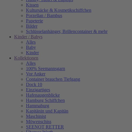
Kissen
Kultursäcke & Kosmetikschiffchen
Porzellan / Bambus
Papeterie
Bilder
Schlüsselanhänger, Brillencontainer & mehr
Kinder / Babys
Alles
Baby
Kinder
Kollektionen
Alles
100% Seemannsgarn
Vor Anker
Container brauchen Tiefgang
Dock 10
Einzigartiges
Hafenaugen­blicke
Hamburg Schiffchen
Hammaburg
Kapitänin und Kapitän
Maschinist
Möwenschiss
SEENOT RETTER