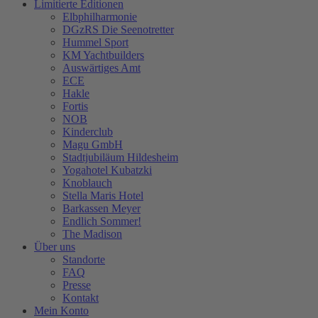
Limitierte Editionen
Elbphilharmonie
DGzRS Die Seenotretter
Hummel Sport
KM Yachtbuilders
Auswärtiges Amt
ECE
Hakle
Fortis
NOB
Kinderclub
Magu GmbH
Stadtjubiläum Hildesheim
Yogahotel Kubatzki
Knoblauch
Stella Maris Hotel
Barkassen Meyer
Endlich Sommer!
The Madison
Über uns
Standorte
FAQ
Presse
Kontakt
Mein Konto