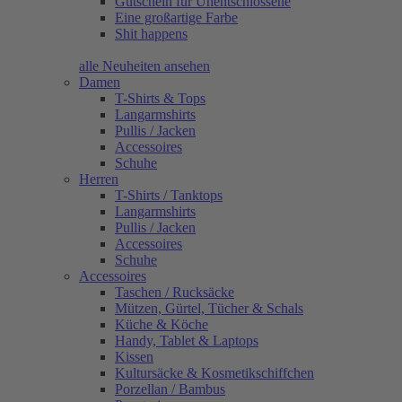
Gutschein für Unentschlossene
Eine großartige Farbe
Shit happens
alle Neuheiten ansehen
Damen
T-Shirts & Tops
Langarmshirts
Pullis / Jacken
Accessoires
Schuhe
Herren
T-Shirts / Tanktops
Langarmshirts
Pullis / Jacken
Accessoires
Schuhe
Accessoires
Taschen / Rucksäcke
Mützen, Gürtel, Tücher & Schals
Küche & Köche
Handy, Tablet & Laptops
Kissen
Kultursäcke & Kosmetikschiffchen
Porzellan / Bambus