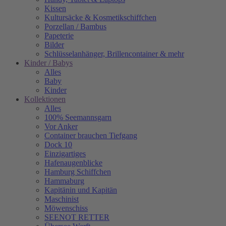
Kissen
Kultursäcke & Kosmetikschiffchen
Porzellan / Bambus
Papeterie
Bilder
Schlüsselanhänger, Brillencontainer & mehr
Kinder / Babys
Alles
Baby
Kinder
Kollektionen
Alles
100% Seemannsgarn
Vor Anker
Container brauchen Tiefgang
Dock 10
Einzigartiges
Hafenaugen­blicke
Hamburg Schiffchen
Hammaburg
Kapitänin und Kapitän
Maschinist
Möwenschiss
SEENOT RETTER