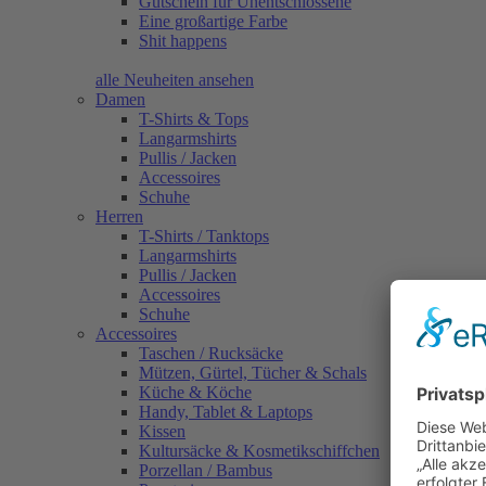
Gutschein für Unentschlossene
Eine großartige Farbe
Shit happens
alle Neuheiten ansehen
Damen
T-Shirts & Tops
Langarmshirts
Pullis / Jacken
Accessoires
Schuhe
Herren
T-Shirts / Tanktops
Langarmshirts
Pullis / Jacken
Accessoires
Schuhe
Accessoires
Taschen / Rucksäcke
Mützen, Gürtel, Tücher & Schals
Küche & Köche
Handy, Tablet & Laptops
Kissen
Kultursäcke & Kosmetikschiffchen
Porzellan / Bambus