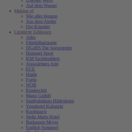
Übersee Werft
Auf dem Wasser
Making of
Wie alles begann
Aus dem Atelier
Der Künstler
Limitierte Editionen
Alles
Elbphilharmonie
DGzRS Die Seenotretter
Hummel Sport
KM Yachtbuilders
Auswärtiges Amt
ECE
Hakle
Fortis
NOB
Kinderclub
Magu GmbH
Stadtjubiläum Hildesheim
Yogahotel Kubatzki
Knoblauch
Stella Maris Hotel
Barkassen Meyer
Endlich Sommer!