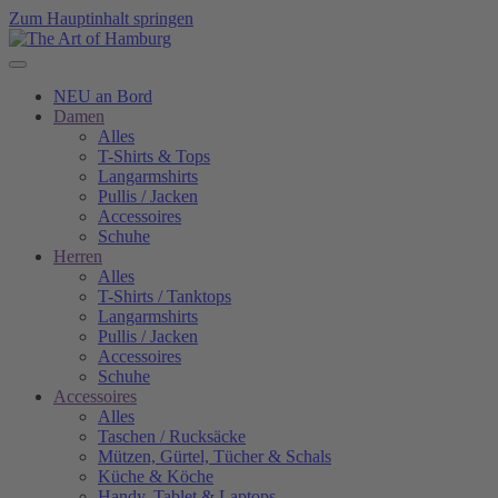
Zum Hauptinhalt springen
NEU an Bord
Damen
Alles
T-Shirts & Tops
Langarmshirts
Pullis / Jacken
Accessoires
Schuhe
Herren
Alles
T-Shirts / Tanktops
Langarmshirts
Pullis / Jacken
Accessoires
Schuhe
Accessoires
Alles
Taschen / Rucksäcke
Mützen, Gürtel, Tücher & Schals
Küche & Köche
Handy, Tablet & Laptops