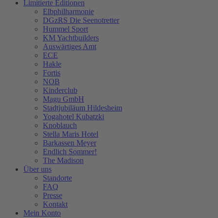
Limitierte Editionen
Elbphilharmonie
DGzRS Die Seenotretter
Hummel Sport
KM Yachtbuilders
Auswärtiges Amt
ECE
Hakle
Fortis
NOB
Kinderclub
Magu GmbH
Stadtjubiläum Hildesheim
Yogahotel Kubatzki
Knoblauch
Stella Maris Hotel
Barkassen Meyer
Endlich Sommer!
The Madison
Über uns
Standorte
FAQ
Presse
Kontakt
Mein Konto