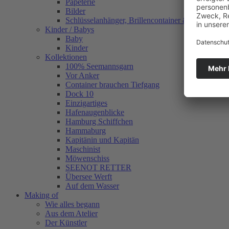
Papeterie
Bilder
Schlüsselanhänger, Brillencontainer & mehr
Kinder / Babys
Baby
Kinder
Kollektionen
100% Seemannsgarn
Vor Anker
Container brauchen Tiefgang
Dock 10
Einzigartiges
Hafenaugen­blicke
Hamburg Schiffchen
Hammaburg
Kapitänin und Kapitän
Maschinist
Möwenschiss
SEENOT RETTER
Übersee Werft
Auf dem Wasser
Making of
Wie alles begann
Aus dem Atelier
Der Künstler