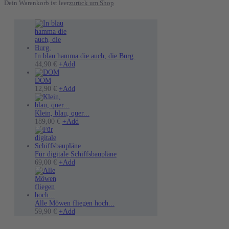
Dein Warenkorb ist leer
zurück um Shop
In blau hamma die auch, die Burg.
Dieses
44,90
€
+
Add
Produkt
weist
DOM
mehrere
12,90
€
+
Add
Varianten
auf.
Die
Klein, blau, quer...
Optionen
189,00
€
+
Add
können
auf
der
Produktseite
Für digitale Schiffsbaupläne
gewählt
Dieses
69,00
€
+
Add
werden
Produkt
weist
mehrere
Varianten
auf.
Alle Möwen fliegen hoch...
Die
Dieses
59,90
€
+
Add
Optionen
Produkt
können
weist