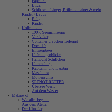
Papeterie
Bilder
Schlüsselanhänger, Brillencontainer & mehr
Kinder / Babys
Baby
Kinder
Kollektionen
100% Seemannsgarn
Vor Anker
Container brauchen Tiefgang
Dock 10
Einzigartiges
Hafenaugen­blicke
Hamburg Schiffchen
Hammaburg
Kapitänin und Kapitän
Maschinist
Möwenschiss
SEENOT RETTER
Übersee Werft
Auf dem Wasser
Making of
Wie alles begann
Aus dem Atelier
Der Künstler