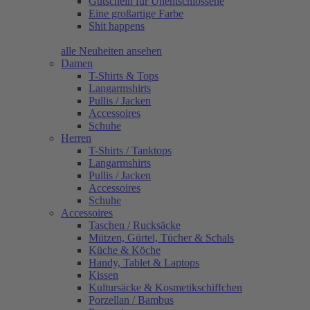
Gutschein für Unentschlossene
Eine großartige Farbe
Shit happens
alle Neuheiten ansehen
Damen
T-Shirts & Tops
Langarmshirts
Pullis / Jacken
Accessoires
Schuhe
Herren
T-Shirts / Tanktops
Langarmshirts
Pullis / Jacken
Accessoires
Schuhe
Accessoires
Taschen / Rucksäcke
Mützen, Gürtel, Tücher & Schals
Küche & Köche
Handy, Tablet & Laptops
Kissen
Kultursäcke & Kosmetikschiffchen
Porzellan / Bambus