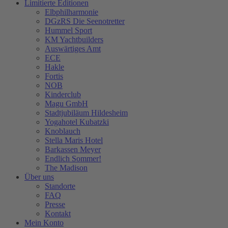
Limitierte Editionen
Elbphilharmonie
DGzRS Die Seenotretter
Hummel Sport
KM Yachtbuilders
Auswärtiges Amt
ECE
Hakle
Fortis
NOB
Kinderclub
Magu GmbH
Stadtjubiläum Hildesheim
Yogahotel Kubatzki
Knoblauch
Stella Maris Hotel
Barkassen Meyer
Endlich Sommer!
The Madison
Über uns
Standorte
FAQ
Presse
Kontakt
Mein Konto