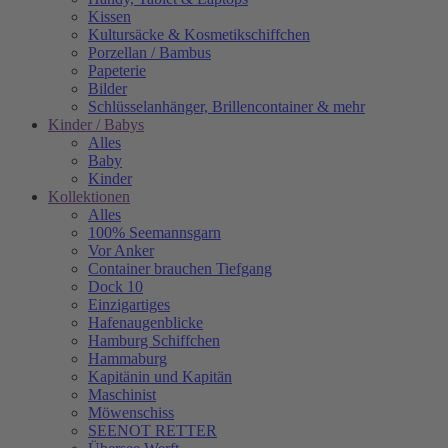
Kissen
Kultursäcke & Kosmetikschiffchen
Porzellan / Bambus
Papeterie
Bilder
Schlüsselanhänger, Brillencontainer & mehr
Kinder / Babys
Alles
Baby
Kinder
Kollektionen
Alles
100% Seemannsgarn
Vor Anker
Container brauchen Tiefgang
Dock 10
Einzigartiges
Hafenaugen­blicke
Hamburg Schiffchen
Hammaburg
Kapitänin und Kapitän
Maschinist
Möwenschiss
SEENOT RETTER