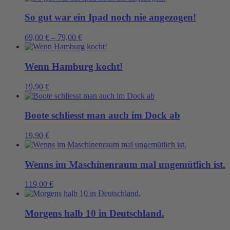
So gut war ein Ipad noch nie angezogen!
69,00
€
–
79,00
€
Wenn Hamburg kocht!
19,90
€
Boote schliesst man auch im Dock ab
19,90
€
Wenns im Maschinenraum mal ungemütlich ist.
119,00
€
Morgens halb 10 in Deutschland.