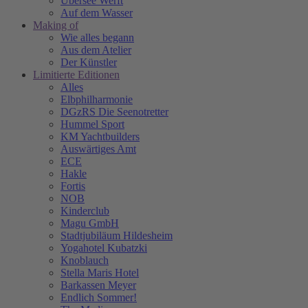
Übersee Werft
Auf dem Wasser
Making of
Wie alles begann
Aus dem Atelier
Der Künstler
Limitierte Editionen
Alles
Elbphilharmonie
DGzRS Die Seenotretter
Hummel Sport
KM Yachtbuilders
Auswärtiges Amt
ECE
Hakle
Fortis
NOB
Kinderclub
Magu GmbH
Stadtjubiläum Hildesheim
Yogahotel Kubatzki
Knoblauch
Stella Maris Hotel
Barkassen Meyer
Endlich Sommer!