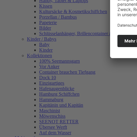
Handy, Tablet & Laptops
Kissen
Kultursäcke & Kosmetikschiffchen
Porzellan / Bambus
Papeterie
Bilder
Schlüsselanhänger, Brillencontainer & mehr
Kinder / Babys
Baby
Kinder
Kollektionen
100% Seemannsgarn
Vor Anker
Container brauchen Tiefgang
Dock 10
Einzigartiges
Hafenaugen­blicke
Hamburg Schiffchen
Hammaburg
Kapitänin und Kapitän
Maschinist
Möwenschiss
SEENOT RETTER
Übersee Werft
Auf dem Wasser