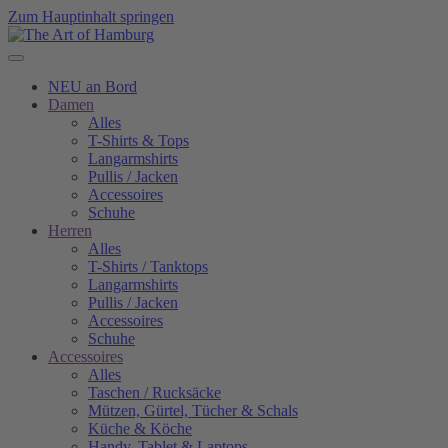
Zum Hauptinhalt springen
NEU an Bord
Damen
Alles
T-Shirts & Tops
Langarmshirts
Pullis / Jacken
Accessoires
Schuhe
Herren
Alles
T-Shirts / Tanktops
Langarmshirts
Pullis / Jacken
Accessoires
Schuhe
Accessoires
Alles
Taschen / Rucksäcke
Mützen, Gürtel, Tücher & Schals
Küche & Köche
Handy, Tablet & Laptops