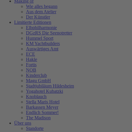
Making of
Wie alles begann
Aus dem Atelier
Der Künstler
Limitierte Editionen
Elbphilharmonie
DGzRS Die Seenotretter
Hummel Sport
KM Yachtbuilders
Auswärtiges Amt
ECE
Hakle
Fortis
NOB
Kinderclub
Magu GmbH
Stadtjubiläum Hildesheim
Yogahotel Kubatzki
Knoblauch
Stella Maris Hotel
Barkassen Meyer
Endlich Sommer!
The Madison
Über uns
Standorte