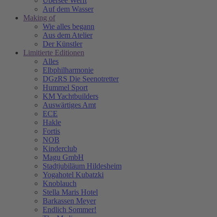
Übersee Werft
Auf dem Wasser
Making of
Wie alles begann
Aus dem Atelier
Der Künstler
Limitierte Editionen
Alles
Elbphilharmonie
DGzRS Die Seenotretter
Hummel Sport
KM Yachtbuilders
Auswärtiges Amt
ECE
Hakle
Fortis
NOB
Kinderclub
Magu GmbH
Stadtjubiläum Hildesheim
Yogahotel Kubatzki
Knoblauch
Stella Maris Hotel
Barkassen Meyer
Endlich Sommer!