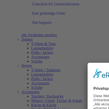
Gutschein für Unentschlossene
Eine großartige Farbe
Shit happens
alle Neuheiten ansehen
Damen
T-Shirts & Tops
Langarmshirts
Pullis / Jacken
Accessoires
Schuhe
Herren
T-Shirts / Tanktops
Langarmshirts
Pullis / Jacken
Accessoires
Schuhe
Accessoires
Taschen / Rucksäcke
Mützen, Gürtel, Tücher & Schals
Küche & Köche