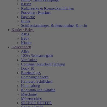
Kissen
Kultursäcke & Kosmetikschiffchen
Porzellan / Bambus
Papeterie
Bilder
Schlüsselanhänger, Brillencontainer & mehr
Kinder / Babys
Alles
Baby
Kinder
Kollektionen
Alles
100% Seemannsgarn
Vor Anker
Container brauchen Tiefgang
Dock 10
Einzigartiges
Hafenaugen­blicke
Hamburg Schiffchen
Hammaburg
Kapitänin und Kapitän
Maschinist
Möwenschiss
SEENOT RETTER