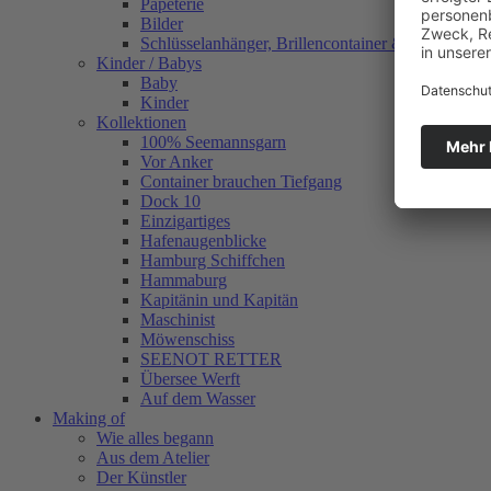
Papeterie
Bilder
Schlüsselanhänger, Brillencontainer & mehr
Kinder / Babys
Baby
Kinder
Kollektionen
100% Seemannsgarn
Vor Anker
Container brauchen Tiefgang
Dock 10
Einzigartiges
Hafenaugen­blicke
Hamburg Schiffchen
Hammaburg
Kapitänin und Kapitän
Maschinist
Möwenschiss
SEENOT RETTER
Übersee Werft
Auf dem Wasser
Making of
Wie alles begann
Aus dem Atelier
Der Künstler