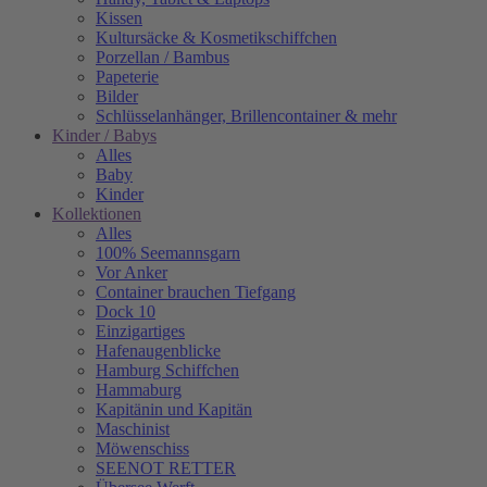
Kissen
Kultursäcke & Kosmetikschiffchen
Porzellan / Bambus
Papeterie
Bilder
Schlüsselanhänger, Brillencontainer & mehr
Kinder / Babys
Alles
Baby
Kinder
Kollektionen
Alles
100% Seemannsgarn
Vor Anker
Container brauchen Tiefgang
Dock 10
Einzigartiges
Hafenaugen­blicke
Hamburg Schiffchen
Hammaburg
Kapitänin und Kapitän
Maschinist
Möwenschiss
SEENOT RETTER