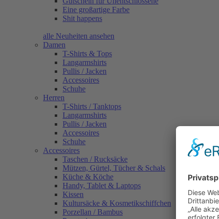
Gutschein für Unentschlossene
Eine großartige Farbe
Shit happens
alle Neuheiten ansehen
Damen
T-Shirts & Tops
Langarmshirts
Pullis / Jacken
Accessoires
Schuhe
Herren
T-Shirts / Tanktops
Langarmshirts
Pullis / Jacken
Accessoires
Schuhe
Accessoires
Taschen / Rucksäcke
Mützen, Gürtel, Tücher & Schals
Küche & Köche
Handy, Tablet & Laptops
Kissen
Kultursäcke & Kosmetikschiffchen
Porzellan / Bambus