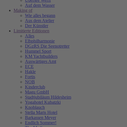
Übersee Werft
Auf dem Wasser
Making of
Wie alles begann
Aus dem Atelier
Der Künstler
Limitierte Editionen
Alles
Elbphilharmonie
DGzRS Die Seenotretter
Hummel Sport
KM Yachtbuilders
Auswärtiges Amt
ECE
Hakle
Fortis
NOB
Kinderclub
Magu GmbH
Stadtjubiläum Hildesheim
Yogahotel Kubatzki
Knoblauch
Stella Maris Hotel
Barkassen Meyer
Endlich Sommer!