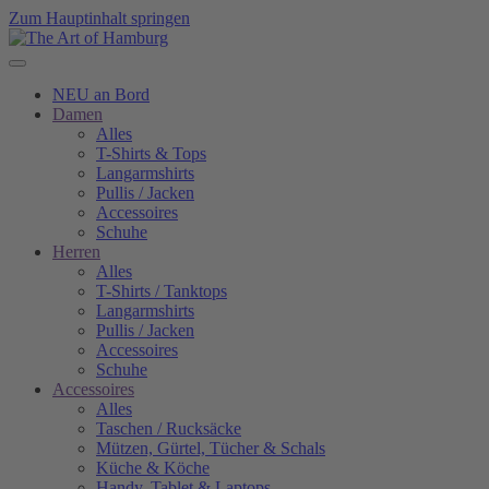
Zum Hauptinhalt springen
NEU an Bord
Damen
Alles
T-Shirts & Tops
Langarmshirts
Pullis / Jacken
Accessoires
Schuhe
Herren
Alles
T-Shirts / Tanktops
Langarmshirts
Pullis / Jacken
Accessoires
Schuhe
Accessoires
Alles
Taschen / Rucksäcke
Mützen, Gürtel, Tücher & Schals
Küche & Köche
Handy, Tablet & Laptops