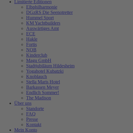
Limitierte Editionen
Elbphilharmonie
DGzRS Die Seenotretter
Hummel Sport
KM Yachtbuilders
Auswärtiges Amt
ECE
Hakle
Fortis
NOB
Kinderclub
Magu GmbH
Stadtjubiläum Hildesheim
Yogahotel Kubatzki
Knoblauch
Stella Maris Hotel
Barkassen Meyer
Endlich Sommer!
The Madison
Über uns
Standorte
FAQ
Presse
Kontakt
Mein Konto