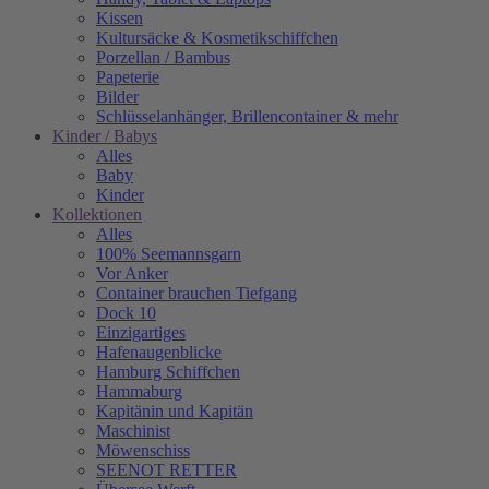
Kissen
Kultursäcke & Kosmetikschiffchen
Porzellan / Bambus
Papeterie
Bilder
Schlüsselanhänger, Brillencontainer & mehr
Kinder / Babys
Alles
Baby
Kinder
Kollektionen
Alles
100% Seemannsgarn
Vor Anker
Container brauchen Tiefgang
Dock 10
Einzigartiges
Hafenaugen­blicke
Hamburg Schiffchen
Hammaburg
Kapitänin und Kapitän
Maschinist
Möwenschiss
SEENOT RETTER