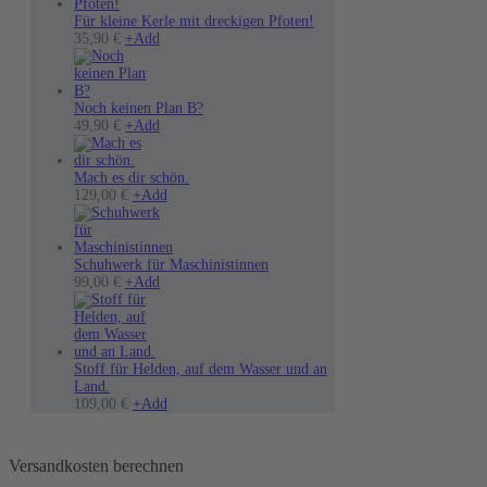
Für kleine Kerle mit dreckigen Pfoten!
Dieses
35,90
€
+
Add
Produkt
weist
mehrere
Varianten
Noch keinen Plan B?
auf.
49,90
€
+
Add
Die
Optionen
können
Mach es dir schön.
auf
Dieses
129,00
€
+
Add
der
Produkt
Produktseite
weist
gewählt
mehrere
werden
Varianten
Schuhwerk für Maschinistinnen
Dieses
auf.
99,00
€
+
Add
Produkt
Die
weist
Optionen
mehrere
können
Varianten
auf
auf.
der
Stoff für Helden, auf dem Wasser und an
Die
Produktseite
Land.
Optionen
gewählt
Dieses
109,00
€
+
Add
können
werden
Produkt
auf
weist
der
mehrere
Versandkosten berechnen
Produktseite
Varianten