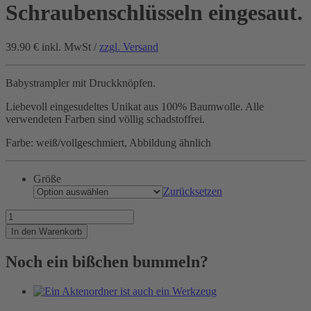
Schraubenschlüsseln eingesaut.
39.90 €
inkl. MwSt /
zzgl. Versand
Babystrampler mit Druckknöpfen.
Liebevoll eingesudeltes Unikat aus 100% Baumwolle. Alle
verwendeten Farben sind völlig schadstoffrei.
Farbe: weiß/vollgeschmiert, Abbildung ähnlich
Größe
Zurücksetzen
Mit
klitzekleinen
In den Warenkorb
Schraubenschlüsseln
eingesaut.
Noch ein bißchen bummeln?
Menge