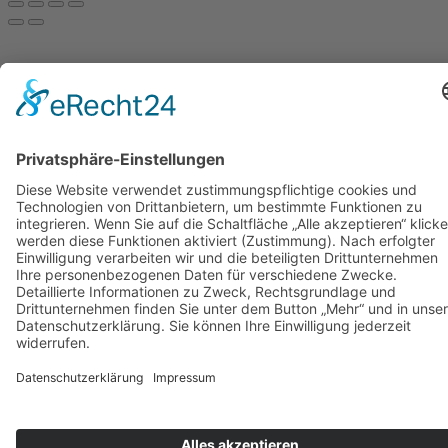
gewählt
auf.
werden
Die
Optionen
können
auf
der
Produktseite
gewählt
werden