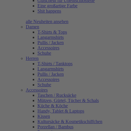
Gutschein für Unentschlossene
Eine großartige Farbe
Shit happens
alle Neuheiten ansehen
Damen
T-Shirts & Tops
Langarmshirts
Pullis / Jacken
Accessoires
Schuhe
Herren
T-Shirts / Tanktops
Langarmshirts
Pullis / Jacken
Accessoires
Schuhe
Accessoires
Taschen / Rucksäcke
Mützen, Gürtel, Tücher & Schals
Küche & Köche
Handy, Tablet & Laptops
Kissen
Kultursäcke & Kosmetikschiffchen
Porzellan / Bambus