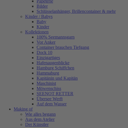
Papeterie
Bilder
Schlüsselanhänger, Brillencontainer & mehr
Kinder / Babys
Baby
Kinder
Kollektionen
100% Seemannsgarn
Vor Anker
Container brauchen Tiefgang
Dock 10
Einzigartiges
Hafenaugen­blicke
Hamburg Schiffchen
Hammaburg
Kapitänin und Kapitän
Maschinist
Möwenschiss
SEENOT RETTER
Übersee Werft
Auf dem Wasser
Making of
Wie alles begann
Aus dem Atelier
Der Künstler