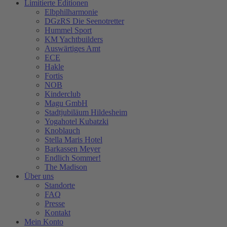
Limitierte Editionen
Elbphilharmonie
DGzRS Die Seenotretter
Hummel Sport
KM Yachtbuilders
Auswärtiges Amt
ECE
Hakle
Fortis
NOB
Kinderclub
Magu GmbH
Stadtjubiläum Hildesheim
Yogahotel Kubatzki
Knoblauch
Stella Maris Hotel
Barkassen Meyer
Endlich Sommer!
The Madison
Über uns
Standorte
FAQ
Presse
Kontakt
Mein Konto