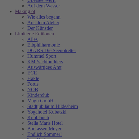
Übersee Werft
Auf dem Wasser
Making of
Wie alles begann
Aus dem Atelier
Der Künstler
Limitierte Editionen
Alles
Elbphilharmonie
DGzRS Die Seenotretter
Hummel Sport
KM Yachtbuilders
Auswärtiges Amt
ECE
Hakle
Fortis
NOB
Kinderclub
Magu GmbH
Stadtjubiläum Hildesheim
Yogahotel Kubatzki
Knoblauch
Stella Maris Hotel
Barkassen Meyer
Endlich Sommer!