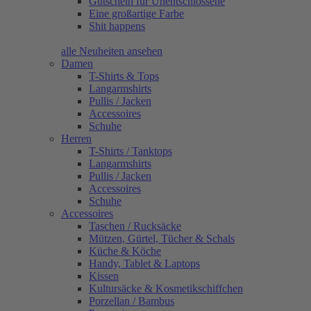
Gutschein für Unentschlossene
Eine großartige Farbe
Shit happens
alle Neuheiten ansehen
Damen
T-Shirts & Tops
Langarmshirts
Pullis / Jacken
Accessoires
Schuhe
Herren
T-Shirts / Tanktops
Langarmshirts
Pullis / Jacken
Accessoires
Schuhe
Accessoires
Taschen / Rucksäcke
Mützen, Gürtel, Tücher & Schals
Küche & Köche
Handy, Tablet & Laptops
Kissen
Kultursäcke & Kosmetikschiffchen
Porzellan / Bambus