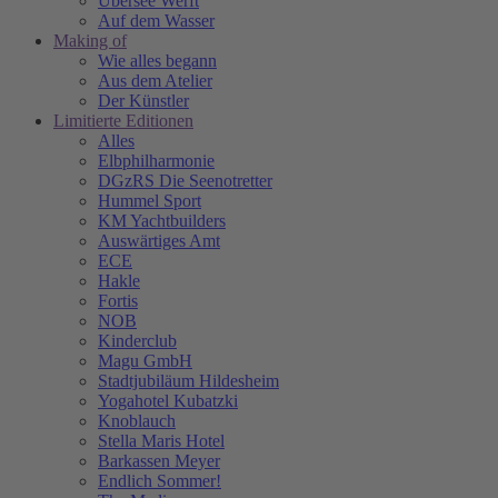
Übersee Werft
Auf dem Wasser
Making of
Wie alles begann
Aus dem Atelier
Der Künstler
Limitierte Editionen
Alles
Elbphilharmonie
DGzRS Die Seenotretter
Hummel Sport
KM Yachtbuilders
Auswärtiges Amt
ECE
Hakle
Fortis
NOB
Kinderclub
Magu GmbH
Stadtjubiläum Hildesheim
Yogahotel Kubatzki
Knoblauch
Stella Maris Hotel
Barkassen Meyer
Endlich Sommer!