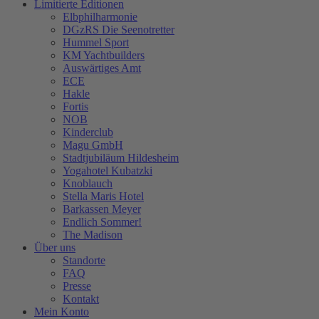
Limitierte Editionen
Elbphilharmonie
DGzRS Die Seenotretter
Hummel Sport
KM Yachtbuilders
Auswärtiges Amt
ECE
Hakle
Fortis
NOB
Kinderclub
Magu GmbH
Stadtjubiläum Hildesheim
Yogahotel Kubatzki
Knoblauch
Stella Maris Hotel
Barkassen Meyer
Endlich Sommer!
The Madison
Über uns
Standorte
FAQ
Presse
Kontakt
Mein Konto