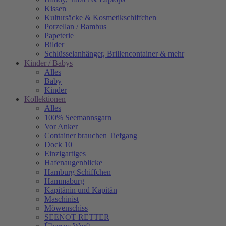
Kissen
Kultursäcke & Kosmetikschiffchen
Porzellan / Bambus
Papeterie
Bilder
Schlüsselanhänger, Brillencontainer & mehr
Kinder / Babys
Alles
Baby
Kinder
Kollektionen
Alles
100% Seemannsgarn
Vor Anker
Container brauchen Tiefgang
Dock 10
Einzigartiges
Hafenaugen­blicke
Hamburg Schiffchen
Hammaburg
Kapitänin und Kapitän
Maschinist
Möwenschiss
SEENOT RETTER