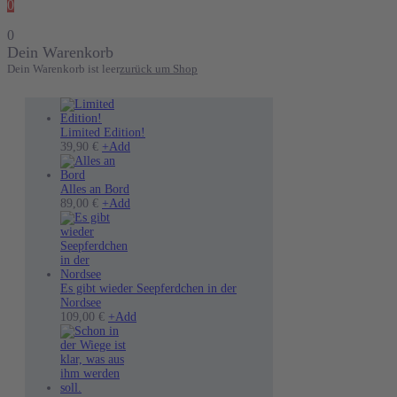
0
0
Dein Warenkorb
Dein Warenkorb ist leer
zurück um Shop
Limited Edition!
Dieses
39,90
€
+
Add
Produkt
weist
mehrere
Alles an Bord
Varianten
89,00
€
+
Add
auf.
Die
Optionen
können
auf
der
Es gibt wieder Seepferdchen in der
Produktseite
Nordsee
gewählt
Dieses
109,00
€
+
Add
werden
Produkt
weist
mehrere
Varianten
auf.