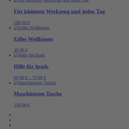
Für kleineres Werkzeug und jeden Tag
189,00
€
Edles Wollkissen
39,90
€
Hilfe für Ipads
69,00
€
–
79,00
€
Maschinisten Tasche
199,00
€