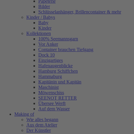
Papeterie
Bilder
Schlüsselanhänger, Brillencontainer & mehr
Kinder / Babys
Baby
Kinder
Kollektionen
100% Seemannsgarn
Vor Anker
Container brauchen Tiefgang
Dock 10
Einzigartiges
Hafenaugen­blicke
Hamburg Schiffchen
Hammaburg
Kapitänin und Kapitän
Maschinist
Möwenschiss
SEENOT RETTER
Übersee Werft
Auf dem Wasser
Making of
Wie alles begann
Aus dem Atelier
Der Künstler