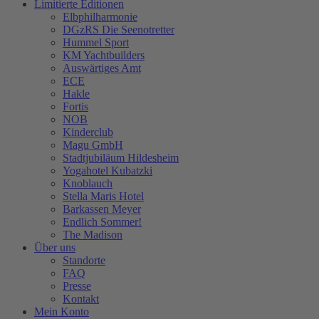
Limitierte Editionen
Elbphilharmonie
DGzRS Die Seenotretter
Hummel Sport
KM Yachtbuilders
Auswärtiges Amt
ECE
Hakle
Fortis
NOB
Kinderclub
Magu GmbH
Stadtjubiläum Hildesheim
Yogahotel Kubatzki
Knoblauch
Stella Maris Hotel
Barkassen Meyer
Endlich Sommer!
The Madison
Über uns
Standorte
FAQ
Presse
Kontakt
Mein Konto