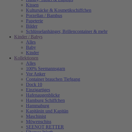
Kissen
Kultursäcke & Kosmetikschiffchen
Porzellan / Bambus
Papeterie
Bilder
Schlüsselanhänger, Brillencontainer & mehr
Kinder / Babys
Alles
Baby
Kinder
Kollektionen
Alles
100% Seemannsgarn
Vor Anker
Container brauchen Tiefgang
Dock 10
Einzigartiges
Hafenaugen­blicke
Hamburg Schiffchen
Hammaburg
Kapitänin und Kapitän
Maschinist
Möwenschiss
SEENOT RETTER