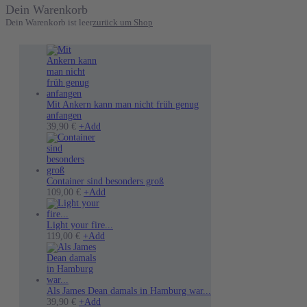
Dein Warenkorb
Dein Warenkorb ist leer
zurück um Shop
Mit Ankern kann man nicht früh genug
anfangen
Dieses
39,90
€
+
Add
Produkt
weist
mehrere
Varianten
auf.
Container sind besonders groß
Die
Dieses
109,00
€
+
Add
Optionen
Produkt
können
weist
auf
mehrere
Light your fire...
der
Dieses
Varianten
119,00
€
+
Add
Produktseite
Produkt
auf.
gewählt
weist
Die
werden
mehrere
Optionen
Varianten
können
auf.
auf
Als James Dean damals in Hamburg war...
Dieses
Die
der
39,90
€
+
Add