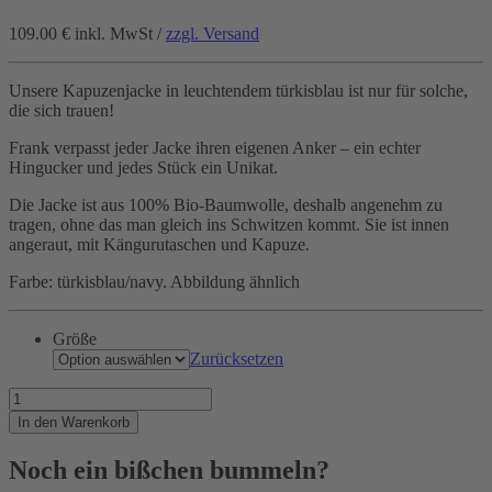
109.00 €
inkl. MwSt /
zzgl. Versand
Unsere Kapuzenjacke in leuchtendem türkisblau ist nur für solche,
die sich trauen!
Frank verpasst jeder Jacke ihren eigenen Anker – ein echter
Hingucker und jedes Stück ein Unikat.
Die Jacke ist aus 100% Bio-Baumwolle, deshalb angenehm zu
tragen, ohne das man gleich ins Schwitzen kommt. Sie ist innen
angeraut, mit Kängurutaschen und Kapuze.
Farbe: türkisblau/navy. Abbildung ähnlich
Größe
Zurücksetzen
Farbe!
Für
In den Warenkorb
die
mutigen
Noch ein bißchen bummeln?
Kerls!