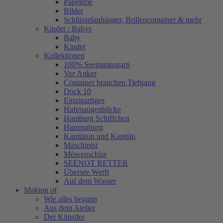
Papeterie
Bilder
Schlüsselanhänger, Brillencontainer & mehr
Kinder / Babys
Baby
Kinder
Kollektionen
100% Seemannsgarn
Vor Anker
Container brauchen Tiefgang
Dock 10
Einzigartiges
Hafenaugen­blicke
Hamburg Schiffchen
Hammaburg
Kapitänin und Kapitän
Maschinist
Möwenschiss
SEENOT RETTER
Übersee Werft
Auf dem Wasser
Making of
Wie alles begann
Aus dem Atelier
Der Künstler