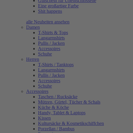
Gutschein für Unentschlossene
Eine großartige Farbe
Shit happens
alle Neuheiten ansehen
Damen
T-Shirts & Tops
Langarmshirts
Pullis / Jacken
Accessoires
Schuhe
Herren
T-Shirts / Tanktops
Langarmshirts
Pullis / Jacken
Accessoires
Schuhe
Accessoires
Taschen / Rucksäcke
Mützen, Gürtel, Tücher & Schals
Küche & Köche
Handy, Tablet & Laptops
Kissen
Kultursäcke & Kosmetikschiffchen
Porzellan / Bambus