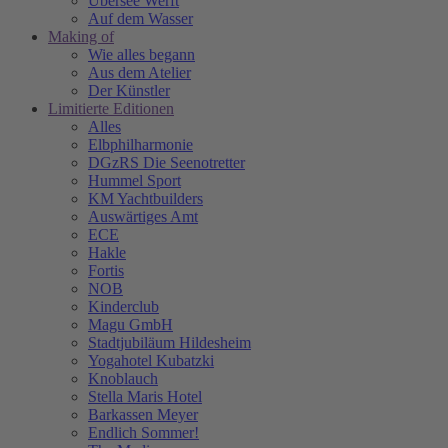
Übersee Werft
Auf dem Wasser
Making of
Wie alles begann
Aus dem Atelier
Der Künstler
Limitierte Editionen
Alles
Elbphilharmonie
DGzRS Die Seenotretter
Hummel Sport
KM Yachtbuilders
Auswärtiges Amt
ECE
Hakle
Fortis
NOB
Kinderclub
Magu GmbH
Stadtjubiläum Hildesheim
Yogahotel Kubatzki
Knoblauch
Stella Maris Hotel
Barkassen Meyer
Endlich Sommer!