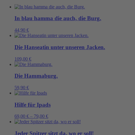
Menge
In blau hamma die auch, die Burg.
44,90
€
Die Hanseatin unter unseren Jacken.
109,00
€
Die Hammaburg.
59,90
€
Hilfe für Ipads
69,00
€
–
79,00
€
Jeder Spitzer sitzt da, wo er soll!