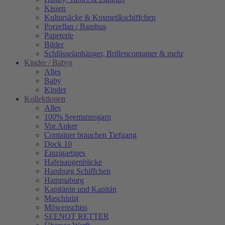
Kissen
Kultursäcke & Kosmetikschiffchen
Porzellan / Bambus
Papeterie
Bilder
Schlüsselanhänger, Brillencontainer & mehr
Kinder / Babys
Alles
Baby
Kinder
Kollektionen
Alles
100% Seemannsgarn
Vor Anker
Container brauchen Tiefgang
Dock 10
Einzigartiges
Hafenaugen­blicke
Hamburg Schiffchen
Hammaburg
Kapitänin und Kapitän
Maschinist
Möwenschiss
SEENOT RETTER