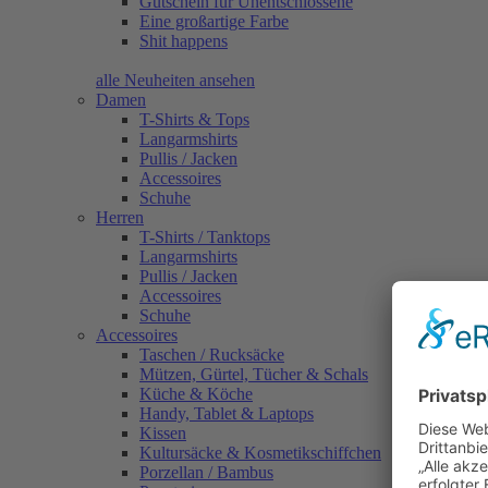
Gutschein für Unentschlossene
Eine großartige Farbe
Shit happens
alle Neuheiten ansehen
Damen
T-Shirts & Tops
Langarmshirts
Pullis / Jacken
Accessoires
Schuhe
Herren
T-Shirts / Tanktops
Langarmshirts
Pullis / Jacken
Accessoires
Schuhe
Accessoires
Taschen / Rucksäcke
Mützen, Gürtel, Tücher & Schals
Küche & Köche
Handy, Tablet & Laptops
Kissen
Kultursäcke & Kosmetikschiffchen
Porzellan / Bambus