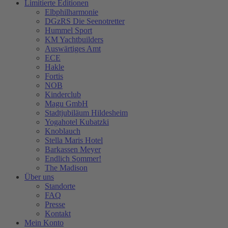
Limitierte Editionen
Elbphilharmonie
DGzRS Die Seenotretter
Hummel Sport
KM Yachtbuilders
Auswärtiges Amt
ECE
Hakle
Fortis
NOB
Kinderclub
Magu GmbH
Stadtjubiläum Hildesheim
Yogahotel Kubatzki
Knoblauch
Stella Maris Hotel
Barkassen Meyer
Endlich Sommer!
The Madison
Über uns
Standorte
FAQ
Presse
Kontakt
Mein Konto