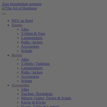
Zum Hauptinhalt springen
NEU an Bord
Damen
Alles
T-Shirts & Tops
Langarmshirts
Pullis / Jacken
Accessoires
Schuhe
Herren
Alles
T-Shirts / Tanktops
Langarmshirts
Pullis / Jacken
Accessoires
Schuhe
Accessoires
Alles
Taschen / Rucksäcke
Mützen, Gürtel, Tücher & Schals
Küche & Köche
Handy, Tablet & Laptops