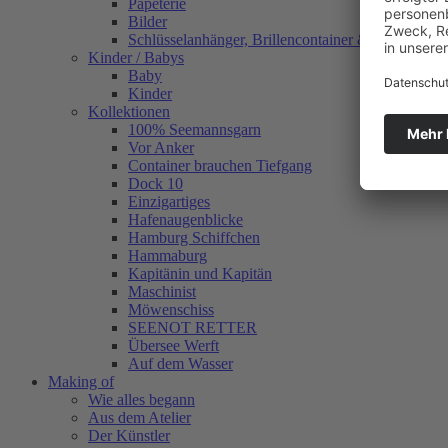
Papeterie
Bilder
Schlüsselanhänger, Brillencontainer & mehr
Kinder / Babys
Baby
Kinder
Kollektionen
100% Seemannsgarn
Vor Anker
Container brauchen Tiefgang
Dock 10
Einzigartiges
Hafenaugen­blicke
Hamburg Schiffchen
Hammaburg
Kapitänin und Kapitän
Maschinist
Möwenschiss
SEENOT RETTER
Übersee Werft
Auf dem Wasser
Making of
Wie alles begann
Aus dem Atelier
Der Künstler