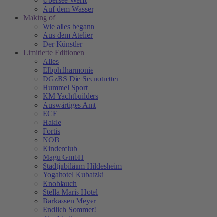
Übersee Werft
Auf dem Wasser
Making of
Wie alles begann
Aus dem Atelier
Der Künstler
Limitierte Editionen
Alles
Elbphilharmonie
DGzRS Die Seenotretter
Hummel Sport
KM Yachtbuilders
Auswärtiges Amt
ECE
Hakle
Fortis
NOB
Kinderclub
Magu GmbH
Stadtjubiläum Hildesheim
Yogahotel Kubatzki
Knoblauch
Stella Maris Hotel
Barkassen Meyer
Endlich Sommer!