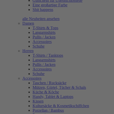
Gutschein für Unentschlossene
Eine großartige Farbe
Shit happens
alle Neuheiten ansehen
Damen
T-Shirts & Tops
Langarmshirts
Pullis / Jacken
Accessoires
Schuhe
Herren
T-Shirts / Tanktops
Langarmshirts
Pullis / Jacken
Accessoires
Schuhe
Accessoires
Taschen / Rucksäcke
Mützen, Gürtel, Tücher & Schals
Küche & Köche
Handy, Tablet & Laptops
Kissen
Kultursäcke & Kosmetikschiffchen
Porzellan / Bambus