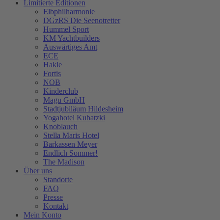
Limitierte Editionen
Elbphilharmonie
DGzRS Die Seenotretter
Hummel Sport
KM Yachtbuilders
Auswärtiges Amt
ECE
Hakle
Fortis
NOB
Kinderclub
Magu GmbH
Stadtjubiläum Hildesheim
Yogahotel Kubatzki
Knoblauch
Stella Maris Hotel
Barkassen Meyer
Endlich Sommer!
The Madison
Über uns
Standorte
FAQ
Presse
Kontakt
Mein Konto