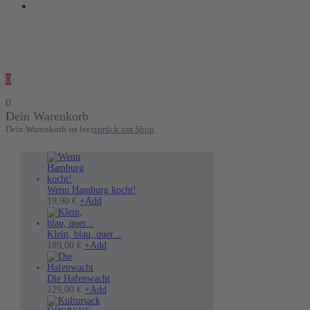
0
0
Dein Warenkorb
Dein Warenkorb ist leer
zurück um Shop
Wenn Hamburg kocht!
19,90
€
+
Add
Klein, blau, quer...
189,00
€
+
Add
Die Hafenwacht
Dieses
129,00
€
+
Add
Produkt