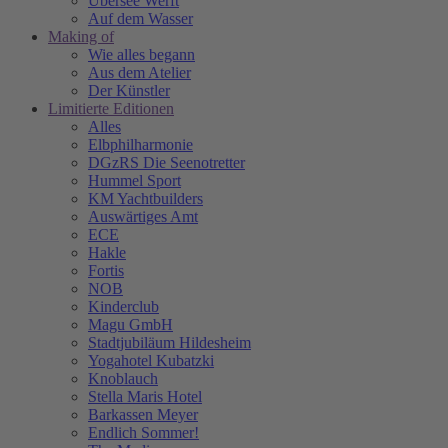
Übersee Werft
Auf dem Wasser
Making of
Wie alles begann
Aus dem Atelier
Der Künstler
Limitierte Editionen
Alles
Elbphilharmonie
DGzRS Die Seenotretter
Hummel Sport
KM Yachtbuilders
Auswärtiges Amt
ECE
Hakle
Fortis
NOB
Kinderclub
Magu GmbH
Stadtjubiläum Hildesheim
Yogahotel Kubatzki
Knoblauch
Stella Maris Hotel
Barkassen Meyer
Endlich Sommer!