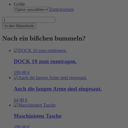
Größe
Zurücksetzen
Orange
ist
In den Warenkorb
the
new
Noch ein bißchen bummeln?
black.
Menge
DOCK 10 zum rumtragen.
199,00
€
Auch die langen Arme sind eingesaut.
64,90
€
Maschinisten Tasche
199,00
€