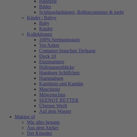
Papeterie
Bilder
Schlüsselanhänger, Brillencontainer & mehr
Kinder / Babys
Baby
Kinder
Kollektionen
100% Seemannsgarn
Vor Anker
Container brauchen Tiefgang
Dock 10
Einzigartiges
Hafenaugen­blicke
Hamburg Schiffchen
Hammaburg
Kapitänin und Kapitän
Maschinist
Möwenschiss
SEENOT RETTER
Übersee Werft
Auf dem Wasser
Making of
Wie alles begann
Aus dem Atelier
Der Künstler