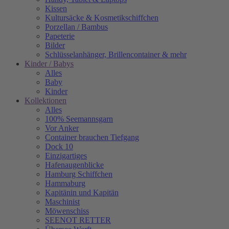
Kissen
Kultursäcke & Kosmetikschiffchen
Porzellan / Bambus
Papeterie
Bilder
Schlüsselanhänger, Brillencontainer & mehr
Kinder / Babys
Alles
Baby
Kinder
Kollektionen
Alles
100% Seemannsgarn
Vor Anker
Container brauchen Tiefgang
Dock 10
Einzigartiges
Hafenaugen­blicke
Hamburg Schiffchen
Hammaburg
Kapitänin und Kapitän
Maschinist
Möwenschiss
SEENOT RETTER