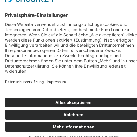
können
auf
der
Produktseite
gewählt
werden