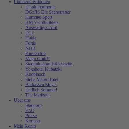
Limitierte Editionen
Elbphilharmonie
DGzRS Die Seenotretter
Hummel Sport
KM Yachtbuilders
Auswärtiges Amt
ECE
Hakle
Fortis
NOB
Kinderclub
Magu GmbH
Stadtjubiläum Hildesheim
Yogahotel Kubatzki
Knoblauch
Stella Maris Hotel
Barkassen Meyer
Endlich Sommer!
The Madison
Über uns
Standorte
FAQ
Presse
Kontakt
Mein Konto