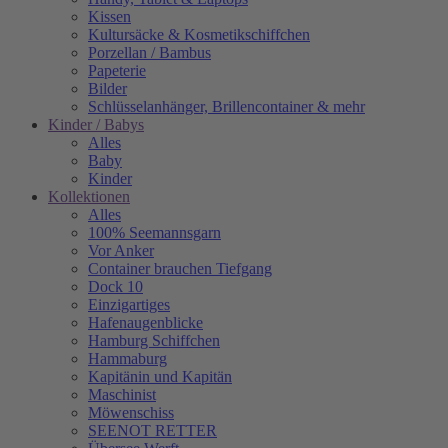
Kissen
Kultursäcke & Kosmetikschiffchen
Porzellan / Bambus
Papeterie
Bilder
Schlüsselanhänger, Brillencontainer & mehr
Kinder / Babys
Alles
Baby
Kinder
Kollektionen
Alles
100% Seemannsgarn
Vor Anker
Container brauchen Tiefgang
Dock 10
Einzigartiges
Hafenaugen­blicke
Hamburg Schiffchen
Hammaburg
Kapitänin und Kapitän
Maschinist
Möwenschiss
SEENOT RETTER