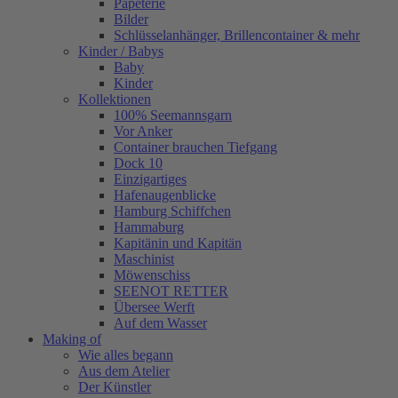
Papeterie
Bilder
Schlüsselanhänger, Brillencontainer & mehr
Kinder / Babys
Baby
Kinder
Kollektionen
100% Seemannsgarn
Vor Anker
Container brauchen Tiefgang
Dock 10
Einzigartiges
Hafenaugen­blicke
Hamburg Schiffchen
Hammaburg
Kapitänin und Kapitän
Maschinist
Möwenschiss
SEENOT RETTER
Übersee Werft
Auf dem Wasser
Making of
Wie alles begann
Aus dem Atelier
Der Künstler