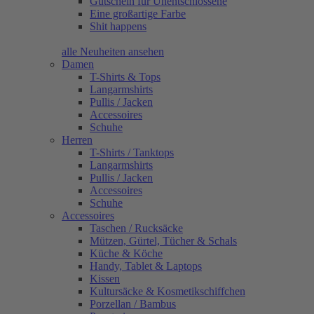
Gutschein für Unentschlossene
Eine großartige Farbe
Shit happens
alle Neuheiten ansehen
Damen
T-Shirts & Tops
Langarmshirts
Pullis / Jacken
Accessoires
Schuhe
Herren
T-Shirts / Tanktops
Langarmshirts
Pullis / Jacken
Accessoires
Schuhe
Accessoires
Taschen / Rucksäcke
Mützen, Gürtel, Tücher & Schals
Küche & Köche
Handy, Tablet & Laptops
Kissen
Kultursäcke & Kosmetikschiffchen
Porzellan / Bambus