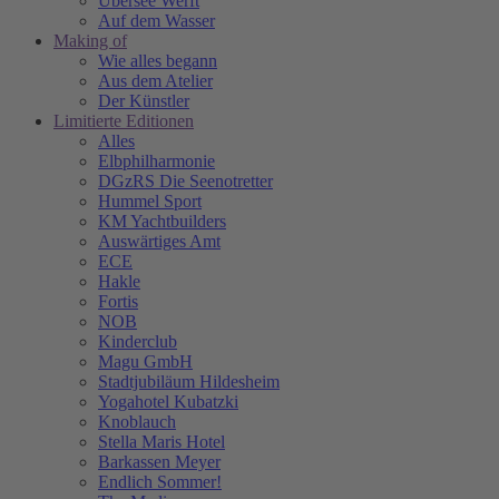
Übersee Werft
Auf dem Wasser
Making of
Wie alles begann
Aus dem Atelier
Der Künstler
Limitierte Editionen
Alles
Elbphilharmonie
DGzRS Die Seenotretter
Hummel Sport
KM Yachtbuilders
Auswärtiges Amt
ECE
Hakle
Fortis
NOB
Kinderclub
Magu GmbH
Stadtjubiläum Hildesheim
Yogahotel Kubatzki
Knoblauch
Stella Maris Hotel
Barkassen Meyer
Endlich Sommer!