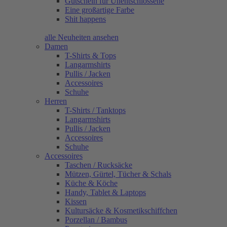
Gutschein für Unentschlossene
Eine großartige Farbe
Shit happens
alle Neuheiten ansehen
Damen
T-Shirts & Tops
Langarmshirts
Pullis / Jacken
Accessoires
Schuhe
Herren
T-Shirts / Tanktops
Langarmshirts
Pullis / Jacken
Accessoires
Schuhe
Accessoires
Taschen / Rucksäcke
Mützen, Gürtel, Tücher & Schals
Küche & Köche
Handy, Tablet & Laptops
Kissen
Kultursäcke & Kosmetikschiffchen
Porzellan / Bambus