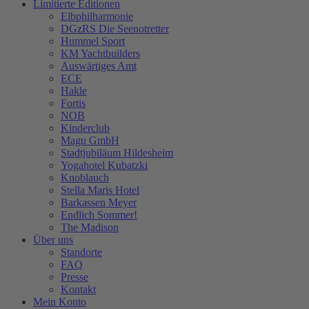
Limitierte Editionen
Elbphilharmonie
DGzRS Die Seenotretter
Hummel Sport
KM Yachtbuilders
Auswärtiges Amt
ECE
Hakle
Fortis
NOB
Kinderclub
Magu GmbH
Stadtjubiläum Hildesheim
Yogahotel Kubatzki
Knoblauch
Stella Maris Hotel
Barkassen Meyer
Endlich Sommer!
The Madison
Über uns
Standorte
FAQ
Presse
Kontakt
Mein Konto