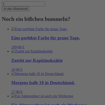
Ist
ja
In den Warenkorb
nochmal
gut
Noch ein bißchen bummeln?
gegangen
Menge
Eine perfekte Farbe für graue Tage.
109,00
€
Zutritt zur Kapitänskajüte
19,90
€
Morgens halb 10 in Deutschland.
17,90
€