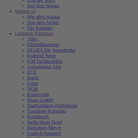
Übersee Werft
Auf dem Wasser
Making of
Wie alles begann
Aus dem Atelier
Der Künstler
Limitierte Editionen
Alles
Elbphilharmonie
DGzRS Die Seenotretter
Hummel Sport
KM Yachtbuilders
Auswärtiges Amt
ECE
Hakle
Fortis
NOB
Kinderclub
Magu GmbH
Stadtjubiläum Hildesheim
Yogahotel Kubatzki
Knoblauch
Stella Maris Hotel
Barkassen Meyer
Endlich Sommer!