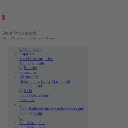
0
0
Dein Warenkorb
Dein Warenkorb ist leer
zurück um Shop
Vom Hafen inspiriert
Dieses
189,00
€
+
Add
Produkt
weist
mehrere
Varianten
Beinahe klassischer Marine-Stil
Dieses
auf.
64,90
€
+
Add
Produkt
Die
weist
Optionen
mehrere
können
Varianten
auf
auf.
der
Steht Faltbootbauerinnen besonders gut!
Die
Dieses
Produktseite
29,90
€
+
Add
Optionen
Produkt
gewählt
können
weist
werden
auf
mehrere
Schiffsbaupläne