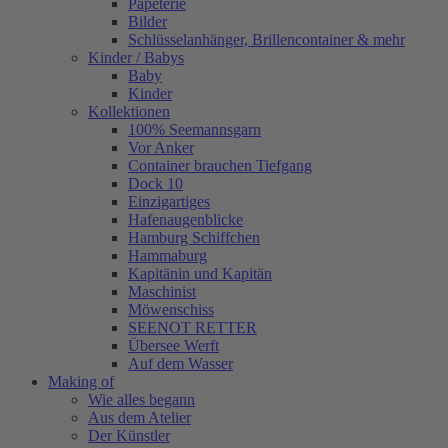
Papeterie
Bilder
Schlüsselanhänger, Brillencontainer & mehr
Kinder / Babys
Baby
Kinder
Kollektionen
100% Seemannsgarn
Vor Anker
Container brauchen Tiefgang
Dock 10
Einzigartiges
Hafenaugen­blicke
Hamburg Schiffchen
Hammaburg
Kapitänin und Kapitän
Maschinist
Möwenschiss
SEENOT RETTER
Übersee Werft
Auf dem Wasser
Making of
Wie alles begann
Aus dem Atelier
Der Künstler