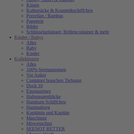
Kissen
Kultursäcke & Kosmetikschiffchen
Porzellan / Bambus
Papeterie
Bilder
Schlüsselanhänger, Brillencontainer & mehr
Kinder / Babys
Alles
Baby
Kinder
Kollektionen
Alles
100% Seemannsgarn
Vor Anker
Container brauchen Tiefgang
Dock 10
Einzigartiges
Hafenaugen­blicke
Hamburg Schiffchen
Hammaburg
Kapitänin und Kapitän
Maschinist
Möwenschiss
SEENOT RETTER