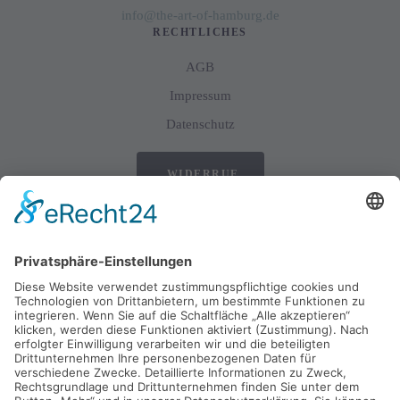
info@the-art-of-hamburg.de
RECHTLICHES
AGB
Impressum
Datenschutz
WIDERRUF
SERVICE
Fragen zur Bestellung oder Reklamationen richte bitte an unseren
Service:
service@the-art-of-hamburg.de
Presse- und Kooperationsanfragen bitte an Sabine Tönnissen:
st@the-art-of-hamburg.de