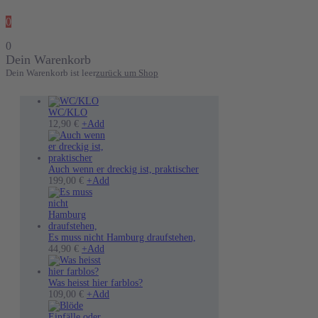
0
0
Dein Warenkorb
Dein Warenkorb ist leer
zurück um Shop
WC/KLO
12,90
€
+
Add
Auch wenn er dreckig ist, praktischer
199,00
€
+
Add
Es muss nicht Hamburg draufstehen,
Dieses
44,90
€
+
Add
Produkt
weist
mehrere
Was heisst hier farblos?
Varianten
Dieses
109,00
€
+
Add
auf.
Produkt
Die
weist