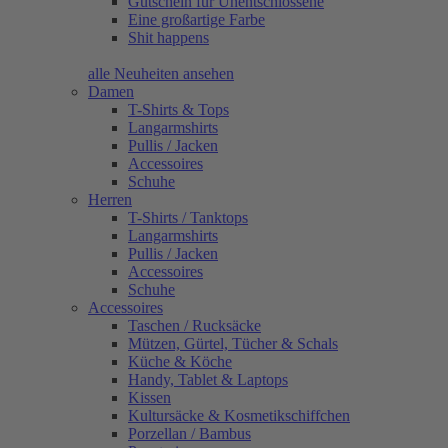
Gutschein für Unentschlossene
Eine großartige Farbe
Shit happens
alle Neuheiten ansehen
Damen
T-Shirts & Tops
Langarmshirts
Pullis / Jacken
Accessoires
Schuhe
Herren
T-Shirts / Tanktops
Langarmshirts
Pullis / Jacken
Accessoires
Schuhe
Accessoires
Taschen / Rucksäcke
Mützen, Gürtel, Tücher & Schals
Küche & Köche
Handy, Tablet & Laptops
Kissen
Kultursäcke & Kosmetikschiffchen
Porzellan / Bambus