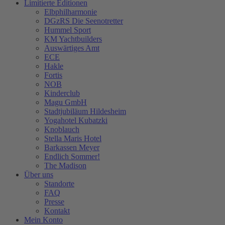
Limitierte Editionen
Elbphilharmonie
DGzRS Die Seenotretter
Hummel Sport
KM Yachtbuilders
Auswärtiges Amt
ECE
Hakle
Fortis
NOB
Kinderclub
Magu GmbH
Stadtjubiläum Hildesheim
Yogahotel Kubatzki
Knoblauch
Stella Maris Hotel
Barkassen Meyer
Endlich Sommer!
The Madison
Über uns
Standorte
FAQ
Presse
Kontakt
Mein Konto