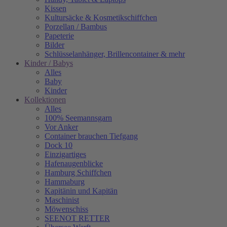
Kissen
Kultursäcke & Kosmetikschiffchen
Porzellan / Bambus
Papeterie
Bilder
Schlüsselanhänger, Brillencontainer & mehr
Kinder / Babys
Alles
Baby
Kinder
Kollektionen
Alles
100% Seemannsgarn
Vor Anker
Container brauchen Tiefgang
Dock 10
Einzigartiges
Hafenaugen­blicke
Hamburg Schiffchen
Hammaburg
Kapitänin und Kapitän
Maschinist
Möwenschiss
SEENOT RETTER