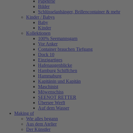
Papeterie
Bilder
Schlüsselanhänger, Brillencontainer & mehr
Kinder / Babys
Baby
Kinder
Kollektionen
100% Seemannsgarn
Vor Anker
Container brauchen Tiefgang
Dock 10
Einzigartiges
Hafenaugen­blicke
Hamburg Schiffchen
Hammaburg
Kapitänin und Kapitän
Maschinist
Möwenschiss
SEENOT RETTER
Übersee Werft
Auf dem Wasser
Making of
Wie alles begann
Aus dem Atelier
Der Künstler