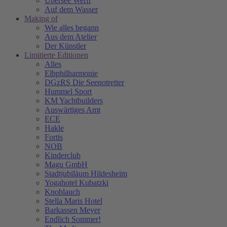
Übersee Werft
Auf dem Wasser
Making of
Wie alles begann
Aus dem Atelier
Der Künstler
Limitierte Editionen
Alles
Elbphilharmonie
DGzRS Die Seenotretter
Hummel Sport
KM Yachtbuilders
Auswärtiges Amt
ECE
Hakle
Fortis
NOB
Kinderclub
Magu GmbH
Stadtjubiläum Hildesheim
Yogahotel Kubatzki
Knoblauch
Stella Maris Hotel
Barkassen Meyer
Endlich Sommer!