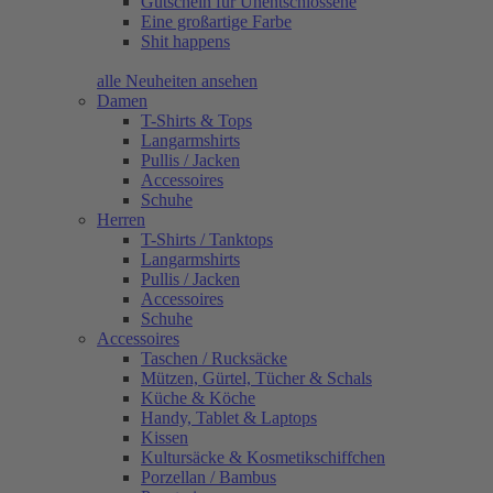
Gutschein für Unentschlossene
Eine großartige Farbe
Shit happens
alle Neuheiten ansehen
Damen
T-Shirts & Tops
Langarmshirts
Pullis / Jacken
Accessoires
Schuhe
Herren
T-Shirts / Tanktops
Langarmshirts
Pullis / Jacken
Accessoires
Schuhe
Accessoires
Taschen / Rucksäcke
Mützen, Gürtel, Tücher & Schals
Küche & Köche
Handy, Tablet & Laptops
Kissen
Kultursäcke & Kosmetikschiffchen
Porzellan / Bambus