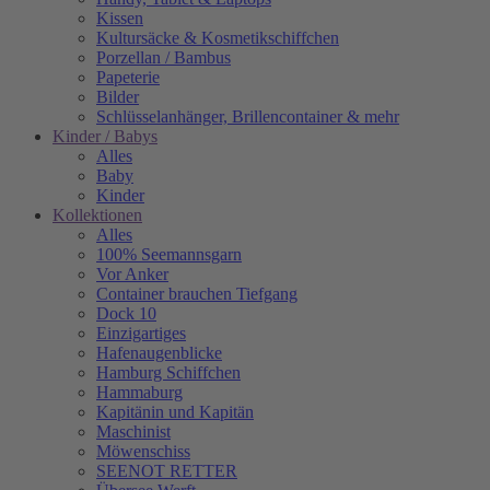
Kissen
Kultursäcke & Kosmetikschiffchen
Porzellan / Bambus
Papeterie
Bilder
Schlüsselanhänger, Brillencontainer & mehr
Kinder / Babys
Alles
Baby
Kinder
Kollektionen
Alles
100% Seemannsgarn
Vor Anker
Container brauchen Tiefgang
Dock 10
Einzigartiges
Hafenaugen­blicke
Hamburg Schiffchen
Hammaburg
Kapitänin und Kapitän
Maschinist
Möwenschiss
SEENOT RETTER