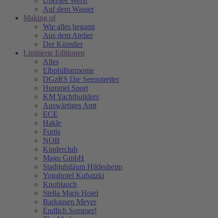
Übersee Werft
Auf dem Wasser
Making of
Wie alles begann
Aus dem Atelier
Der Künstler
Limitierte Editionen
Alles
Elbphilharmonie
DGzRS Die Seenotretter
Hummel Sport
KM Yachtbuilders
Auswärtiges Amt
ECE
Hakle
Fortis
NOB
Kinderclub
Magu GmbH
Stadtjubiläum Hildesheim
Yogahotel Kubatzki
Knoblauch
Stella Maris Hotel
Barkassen Meyer
Endlich Sommer!