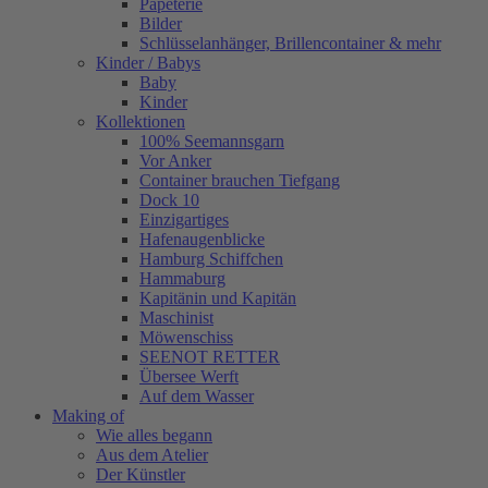
Papeterie
Bilder
Schlüsselanhänger, Brillencontainer & mehr
Kinder / Babys
Baby
Kinder
Kollektionen
100% Seemannsgarn
Vor Anker
Container brauchen Tiefgang
Dock 10
Einzigartiges
Hafenaugen­blicke
Hamburg Schiffchen
Hammaburg
Kapitänin und Kapitän
Maschinist
Möwenschiss
SEENOT RETTER
Übersee Werft
Auf dem Wasser
Making of
Wie alles begann
Aus dem Atelier
Der Künstler