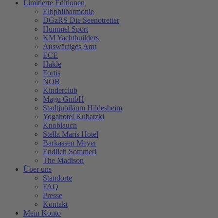
Limitierte Editionen
Elbphilharmonie
DGzRS Die Seenotretter
Hummel Sport
KM Yachtbuilders
Auswärtiges Amt
ECE
Hakle
Fortis
NOB
Kinderclub
Magu GmbH
Stadtjubiläum Hildesheim
Yogahotel Kubatzki
Knoblauch
Stella Maris Hotel
Barkassen Meyer
Endlich Sommer!
The Madison
Über uns
Standorte
FAQ
Presse
Kontakt
Mein Konto