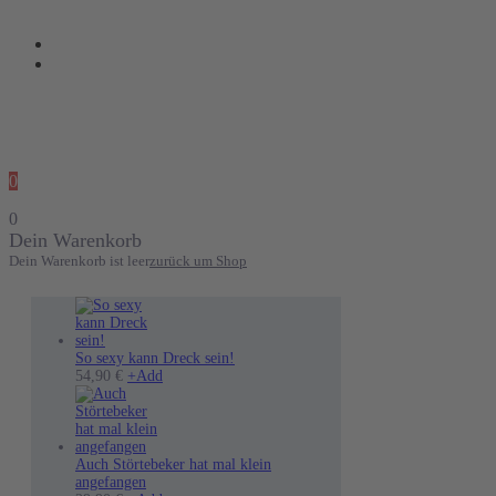
0
0
Dein Warenkorb
Dein Warenkorb ist leer
zurück um Shop
So sexy kann Dreck sein!
Dieses
54,90
€
+
Add
Produkt
weist
mehrere
Varianten
auf.
Auch Störtebeker hat mal klein
Die
angefangen