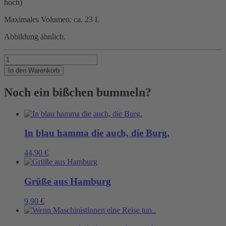
hoch)
Maximales Volumen: ca. 23 L
Abbildung ähnlich.
Praktisch
und
In den Warenkorb
schön
und
Noch ein bißchen bummeln?
Menge
In blau hamma die auch, die Burg.
44,90
€
Grüße aus Hamburg
9,90
€