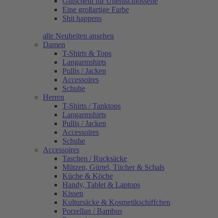
Gutschein für Unentschlossene
Eine großartige Farbe
Shit happens
alle Neuheiten ansehen
Damen
T-Shirts & Tops
Langarmshirts
Pullis / Jacken
Accessoires
Schuhe
Herren
T-Shirts / Tanktops
Langarmshirts
Pullis / Jacken
Accessoires
Schuhe
Accessoires
Taschen / Rucksäcke
Mützen, Gürtel, Tücher & Schals
Küche & Köche
Handy, Tablet & Laptops
Kissen
Kultursäcke & Kosmetikschiffchen
Porzellan / Bambus