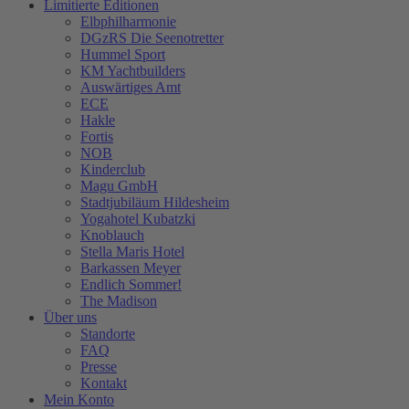
Limitierte Editionen
Elbphilharmonie
DGzRS Die Seenotretter
Hummel Sport
KM Yachtbuilders
Auswärtiges Amt
ECE
Hakle
Fortis
NOB
Kinderclub
Magu GmbH
Stadtjubiläum Hildesheim
Yogahotel Kubatzki
Knoblauch
Stella Maris Hotel
Barkassen Meyer
Endlich Sommer!
The Madison
Über uns
Standorte
FAQ
Presse
Kontakt
Mein Konto