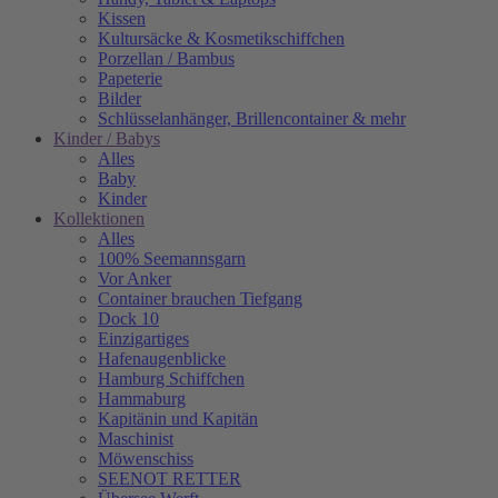
Kissen
Kultursäcke & Kosmetikschiffchen
Porzellan / Bambus
Papeterie
Bilder
Schlüsselanhänger, Brillencontainer & mehr
Kinder / Babys
Alles
Baby
Kinder
Kollektionen
Alles
100% Seemannsgarn
Vor Anker
Container brauchen Tiefgang
Dock 10
Einzigartiges
Hafenaugen­blicke
Hamburg Schiffchen
Hammaburg
Kapitänin und Kapitän
Maschinist
Möwenschiss
SEENOT RETTER