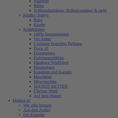
Papeterie
Bilder
Schlüsselanhänger, Brillencontainer & mehr
Kinder / Babys
Baby
Kinder
Kollektionen
100% Seemannsgarn
Vor Anker
Container brauchen Tiefgang
Dock 10
Einzigartiges
Hafenaugen­blicke
Hamburg Schiffchen
Hammaburg
Kapitänin und Kapitän
Maschinist
Möwenschiss
SEENOT RETTER
Übersee Werft
Auf dem Wasser
Making of
Wie alles begann
Aus dem Atelier
Der Künstler