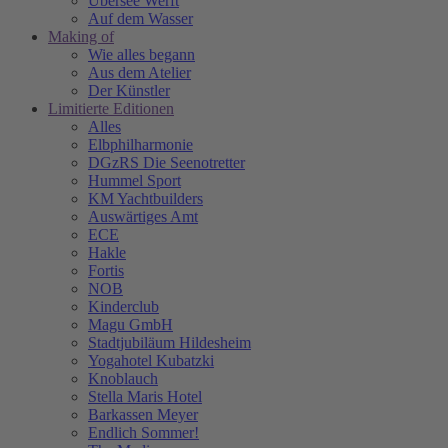
Übersee Werft
Auf dem Wasser
Making of
Wie alles begann
Aus dem Atelier
Der Künstler
Limitierte Editionen
Alles
Elbphilharmonie
DGzRS Die Seenotretter
Hummel Sport
KM Yachtbuilders
Auswärtiges Amt
ECE
Hakle
Fortis
NOB
Kinderclub
Magu GmbH
Stadtjubiläum Hildesheim
Yogahotel Kubatzki
Knoblauch
Stella Maris Hotel
Barkassen Meyer
Endlich Sommer!