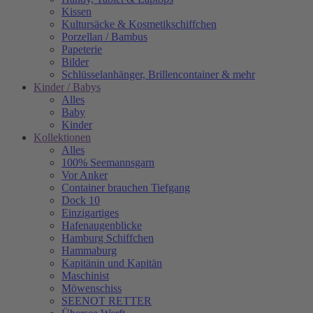
Kissen
Kultursäcke & Kosmetikschiffchen
Porzellan / Bambus
Papeterie
Bilder
Schlüsselanhänger, Brillencontainer & mehr
Kinder / Babys
Alles
Baby
Kinder
Kollektionen
Alles
100% Seemannsgarn
Vor Anker
Container brauchen Tiefgang
Dock 10
Einzigartiges
Hafenaugen­blicke
Hamburg Schiffchen
Hammaburg
Kapitänin und Kapitän
Maschinist
Möwenschiss
SEENOT RETTER