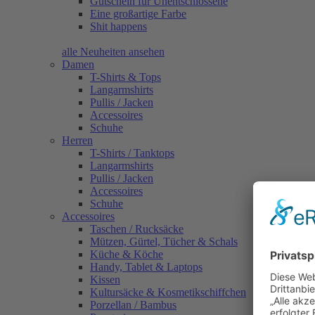
Gutschein für Unentschlossene
Eine großartige Farbe
Shit happens
alle Neuheiten ansehen
Damen
T-Shirts & Tops
Langarmshirts
Pullis / Jacken
Accessoires
Schuhe
Herren
T-Shirts / Tanktops
Langarmshirts
Pullis / Jacken
Accessoires
Schuhe
Accessoires
Taschen / Rucksäcke
Mützen, Gürtel, Tücher & Schals
Küche & Köche
Handy, Tablet & Laptops
Kissen
Kultursäcke & Kosmetikschiffchen
Porzellan / Bambus