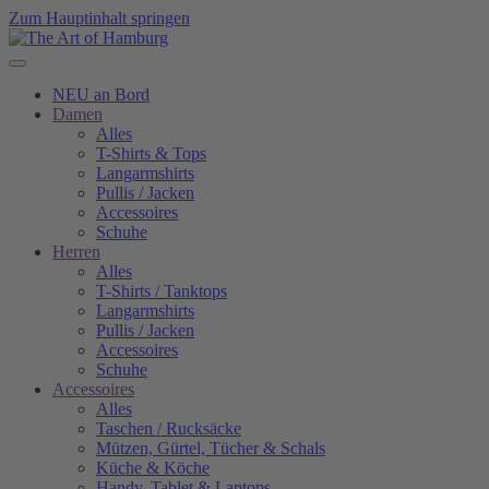
Zum Hauptinhalt springen
NEU an Bord
Damen
Alles
T-Shirts & Tops
Langarmshirts
Pullis / Jacken
Accessoires
Schuhe
Herren
Alles
T-Shirts / Tanktops
Langarmshirts
Pullis / Jacken
Accessoires
Schuhe
Accessoires
Alles
Taschen / Rucksäcke
Mützen, Gürtel, Tücher & Schals
Küche & Köche
Handy, Tablet & Laptops