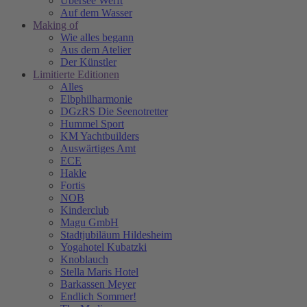
Übersee Werft
Auf dem Wasser
Making of
Wie alles begann
Aus dem Atelier
Der Künstler
Limitierte Editionen
Alles
Elbphilharmonie
DGzRS Die Seenotretter
Hummel Sport
KM Yachtbuilders
Auswärtiges Amt
ECE
Hakle
Fortis
NOB
Kinderclub
Magu GmbH
Stadtjubiläum Hildesheim
Yogahotel Kubatzki
Knoblauch
Stella Maris Hotel
Barkassen Meyer
Endlich Sommer!