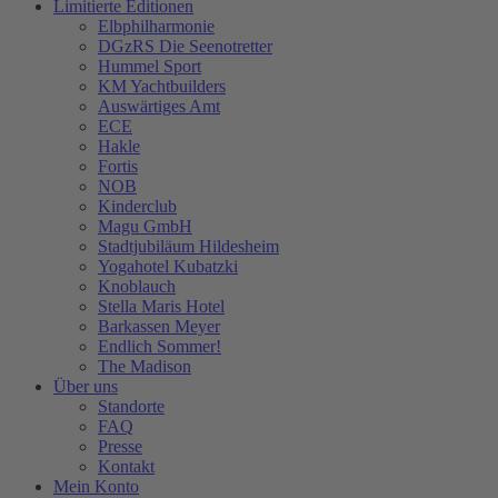
Limitierte Editionen
Elbphilharmonie
DGzRS Die Seenotretter
Hummel Sport
KM Yachtbuilders
Auswärtiges Amt
ECE
Hakle
Fortis
NOB
Kinderclub
Magu GmbH
Stadtjubiläum Hildesheim
Yogahotel Kubatzki
Knoblauch
Stella Maris Hotel
Barkassen Meyer
Endlich Sommer!
The Madison
Über uns
Standorte
FAQ
Presse
Kontakt
Mein Konto