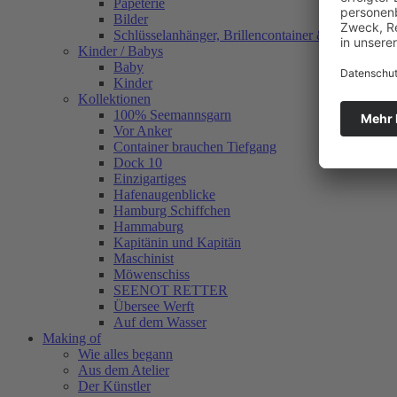
Papeterie
Bilder
Schlüsselanhänger, Brillencontainer & mehr
Kinder / Babys
Baby
Kinder
Kollektionen
100% Seemannsgarn
Vor Anker
Container brauchen Tiefgang
Dock 10
Einzigartiges
Hafenaugen­blicke
Hamburg Schiffchen
Hammaburg
Kapitänin und Kapitän
Maschinist
Möwenschiss
SEENOT RETTER
Übersee Werft
Auf dem Wasser
Making of
Wie alles begann
Aus dem Atelier
Der Künstler