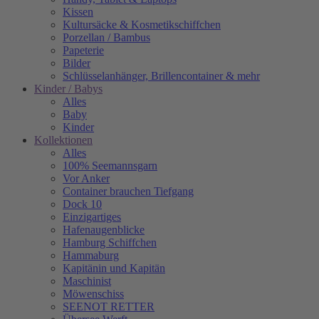
Kissen
Kultursäcke & Kosmetikschiffchen
Porzellan / Bambus
Papeterie
Bilder
Schlüsselanhänger, Brillencontainer & mehr
Kinder / Babys
Alles
Baby
Kinder
Kollektionen
Alles
100% Seemannsgarn
Vor Anker
Container brauchen Tiefgang
Dock 10
Einzigartiges
Hafenaugen­blicke
Hamburg Schiffchen
Hammaburg
Kapitänin und Kapitän
Maschinist
Möwenschiss
SEENOT RETTER