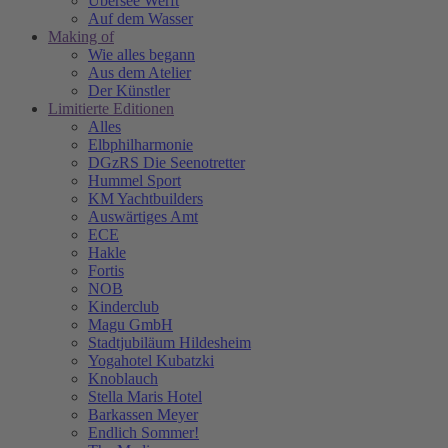
Übersee Werft
Auf dem Wasser
Making of
Wie alles begann
Aus dem Atelier
Der Künstler
Limitierte Editionen
Alles
Elbphilharmonie
DGzRS Die Seenotretter
Hummel Sport
KM Yachtbuilders
Auswärtiges Amt
ECE
Hakle
Fortis
NOB
Kinderclub
Magu GmbH
Stadtjubiläum Hildesheim
Yogahotel Kubatzki
Knoblauch
Stella Maris Hotel
Barkassen Meyer
Endlich Sommer!