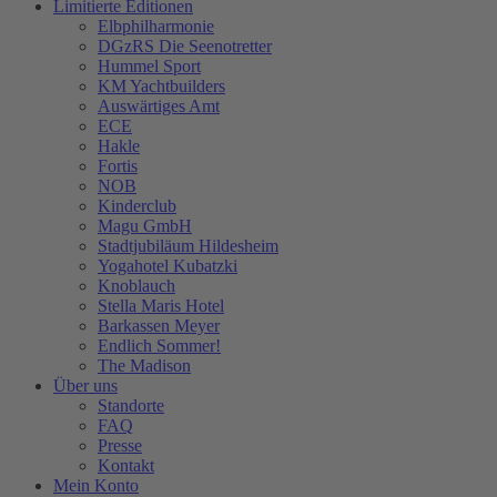
Limitierte Editionen
Elbphilharmonie
DGzRS Die Seenotretter
Hummel Sport
KM Yachtbuilders
Auswärtiges Amt
ECE
Hakle
Fortis
NOB
Kinderclub
Magu GmbH
Stadtjubiläum Hildesheim
Yogahotel Kubatzki
Knoblauch
Stella Maris Hotel
Barkassen Meyer
Endlich Sommer!
The Madison
Über uns
Standorte
FAQ
Presse
Kontakt
Mein Konto