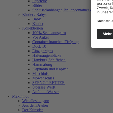
Papeterie
Bilder
Schlüsselanhänger, Brillencontainer & mehr
Kinder / Babys
Baby
Kinder
Kollektionen
100% Seemannsgarn
Vor Anker
Container brauchen Tiefgang
Dock 10
Einzigartiges
Hafenaugen­blicke
Hamburg Schiffchen
Hammaburg
Kapitänin und Kapitän
Maschinist
Möwenschiss
SEENOT RETTER
Übersee Werft
Auf dem Wasser
Making of
Wie alles begann
Aus dem Atelier
Der Künstler