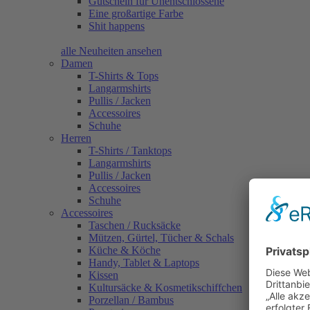
Gutschein für Unentschlossene
Eine großartige Farbe
Shit happens
alle Neuheiten ansehen
Damen
T-Shirts & Tops
Langarmshirts
Pullis / Jacken
Accessoires
Schuhe
Herren
T-Shirts / Tanktops
Langarmshirts
Pullis / Jacken
Accessoires
Schuhe
Accessoires
Taschen / Rucksäcke
Mützen, Gürtel, Tücher & Schals
Küche & Köche
Handy, Tablet & Laptops
Kissen
Kultursäcke & Kosmetikschiffchen
Porzellan / Bambus