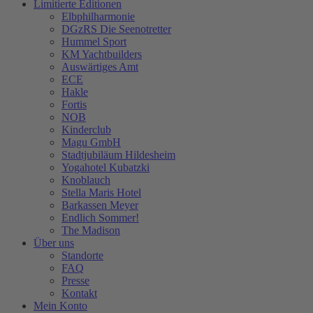
Limitierte Editionen
Elbphilharmonie
DGzRS Die Seenotretter
Hummel Sport
KM Yachtbuilders
Auswärtiges Amt
ECE
Hakle
Fortis
NOB
Kinderclub
Magu GmbH
Stadtjubiläum Hildesheim
Yogahotel Kubatzki
Knoblauch
Stella Maris Hotel
Barkassen Meyer
Endlich Sommer!
The Madison
Über uns
Standorte
FAQ
Presse
Kontakt
Mein Konto