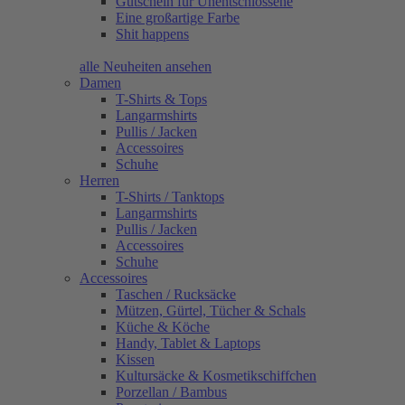
Gutschein für Unentschlossene
Eine großartige Farbe
Shit happens
alle Neuheiten ansehen
Damen
T-Shirts & Tops
Langarmshirts
Pullis / Jacken
Accessoires
Schuhe
Herren
T-Shirts / Tanktops
Langarmshirts
Pullis / Jacken
Accessoires
Schuhe
Accessoires
Taschen / Rucksäcke
Mützen, Gürtel, Tücher & Schals
Küche & Köche
Handy, Tablet & Laptops
Kissen
Kultursäcke & Kosmetikschiffchen
Porzellan / Bambus