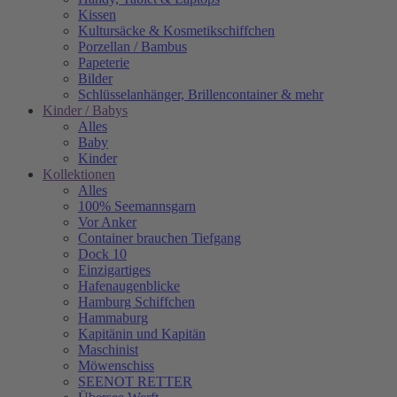
Kissen
Kultursäcke & Kosmetikschiffchen
Porzellan / Bambus
Papeterie
Bilder
Schlüsselanhänger, Brillencontainer & mehr
Kinder / Babys
Alles
Baby
Kinder
Kollektionen
Alles
100% Seemannsgarn
Vor Anker
Container brauchen Tiefgang
Dock 10
Einzigartiges
Hafenaugen­blicke
Hamburg Schiffchen
Hammaburg
Kapitänin und Kapitän
Maschinist
Möwenschiss
SEENOT RETTER