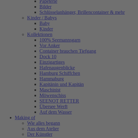
Papeterie
Bilder
Schlüsselanhänger, Brillencontainer & mehr
Kinder / Babys
Baby
Kinder
Kollektionen
100% Seemannsgarn
Vor Anker
Container brauchen Tiefgang
Dock 10
Einzigartiges
Hafenaugen­blicke
Hamburg Schiffchen
Hammaburg
Kapitänin und Kapitän
Maschinist
Möwenschiss
SEENOT RETTER
Übersee Werft
Auf dem Wasser
Making of
Wie alles begann
Aus dem Atelier
Der Künstler