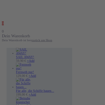
0
0
Dein Warenkorb
Dein Warenkorb ist leer
zurück um Shop
SAIL AWAY!
Dieses
59,90
€
+
Add
Produkt
weist
mehrere
Fernweh pur!
Varianten
Dieses
129,00
€
+
Add
auf.
Produkt
Die
weist
Optionen
mehrere
können
Varianten
Für alle, die Schiffe bauen...
auf
auf.
199,00
€
+
Add
der
Die
Produktseite
Optionen