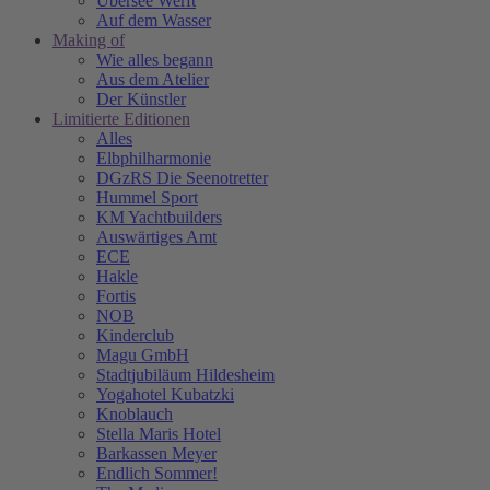
Übersee Werft
Auf dem Wasser
Making of
Wie alles begann
Aus dem Atelier
Der Künstler
Limitierte Editionen
Alles
Elbphilharmonie
DGzRS Die Seenotretter
Hummel Sport
KM Yachtbuilders
Auswärtiges Amt
ECE
Hakle
Fortis
NOB
Kinderclub
Magu GmbH
Stadtjubiläum Hildesheim
Yogahotel Kubatzki
Knoblauch
Stella Maris Hotel
Barkassen Meyer
Endlich Sommer!