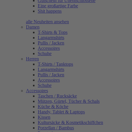
Gutschein für Unentschlossene
Eine großartige Farbe
Shit happens
alle Neuheiten ansehen
Damen
T-Shirts & Tops
Langarmshirts
Pullis / Jacken
Accessoires
Schuhe
Herren
T-Shirts / Tanktops
Langarmshirts
Pullis / Jacken
Accessoires
Schuhe
Accessoires
Taschen / Rucksäcke
Mützen, Gürtel, Tücher & Schals
Küche & Köche
Handy, Tablet & Laptops
Kissen
Kultursäcke & Kosmetikschiffchen
Porzellan / Bambus