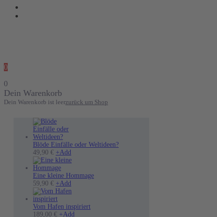
0
0
Dein Warenkorb
Dein Warenkorb ist leer
zurück um Shop
Blöde Einfälle oder Weltideen?
Dieses
49,90
€
+
Add
Produkt
weist
mehrere
Eine kleine Hommage
Varianten
Dieses
59,90
€
+
Add
auf.
Produkt
Die
weist
Optionen
mehrere
Vom Hafen inspiriert
können
Varianten
Dieses
189,00
€
+
Add