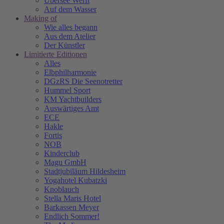
Übersee Werft
Auf dem Wasser
Making of
Wie alles begann
Aus dem Atelier
Der Künstler
Limitierte Editionen
Alles
Elbphilharmonie
DGzRS Die Seenotretter
Hummel Sport
KM Yachtbuilders
Auswärtiges Amt
ECE
Hakle
Fortis
NOB
Kinderclub
Magu GmbH
Stadtjubiläum Hildesheim
Yogahotel Kubatzki
Knoblauch
Stella Maris Hotel
Barkassen Meyer
Endlich Sommer!