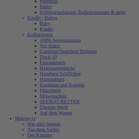
Papeterie
Bilder
Schlüsselanhänger, Brillencontainer & mehr
Kinder / Babys
Baby
Kinder
Kollektionen
100% Seemannsgarn
Vor Anker
Container brauchen Tiefgang
Dock 10
Einzigartiges
Hafenaugen­blicke
Hamburg Schiffchen
Hammaburg
Kapitänin und Kapitän
Maschinist
Möwenschiss
SEENOT RETTER
Übersee Werft
Auf dem Wasser
Making of
Wie alles begann
Aus dem Atelier
Der Künstler