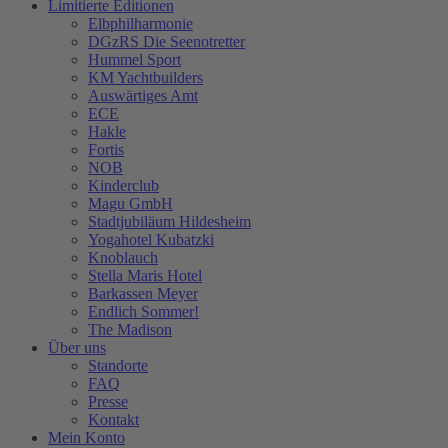
Limitierte Editionen
Elbphilharmonie
DGzRS Die Seenotretter
Hummel Sport
KM Yachtbuilders
Auswärtiges Amt
ECE
Hakle
Fortis
NOB
Kinderclub
Magu GmbH
Stadtjubiläum Hildesheim
Yogahotel Kubatzki
Knoblauch
Stella Maris Hotel
Barkassen Meyer
Endlich Sommer!
The Madison
Über uns
Standorte
FAQ
Presse
Kontakt
Mein Konto