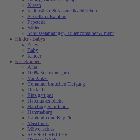
Kissen
Kultursäcke & Kosmetikschiffchen
Porzellan / Bambus
Papeterie
Bilder
Schlüsselanhänger, Brillencontainer & mehr
Kinder / Babys
Alles
Baby
Kinder
Kollektionen
Alles
100% Seemannsgarn
Vor Anker
Container brauchen Tiefgang
Dock 10
Einzigartiges
Hafenaugen­blicke
Hamburg Schiffchen
Hammaburg
Kapitänin und Kapitän
Maschinist
Möwenschiss
SEENOT RETTER