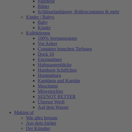
Papeterie
Bilder
Schlüsselanhänger, Brillencontainer & mehr
Kinder / Babys
Baby
Kinder
Kollektionen
100% Seemannsgarn
Vor Anker
Container brauchen Tiefgang
Dock 10
Einzigartiges
Hafenaugen­blicke
Hamburg Schiffchen
Hammaburg
Kapitänin und Kapitän
Maschinist
Möwenschiss
SEENOT RETTER
Übersee Werft
Auf dem Wasser
Making of
Wie alles begann
Aus dem Atelier
Der Künstler