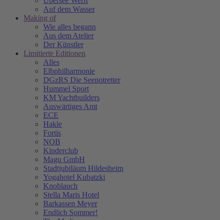
Übersee Werft
Auf dem Wasser
Making of
Wie alles begann
Aus dem Atelier
Der Künstler
Limitierte Editionen
Alles
Elbphilharmonie
DGzRS Die Seenotretter
Hummel Sport
KM Yachtbuilders
Auswärtiges Amt
ECE
Hakle
Fortis
NOB
Kinderclub
Magu GmbH
Stadtjubiläum Hildesheim
Yogahotel Kubatzki
Knoblauch
Stella Maris Hotel
Barkassen Meyer
Endlich Sommer!