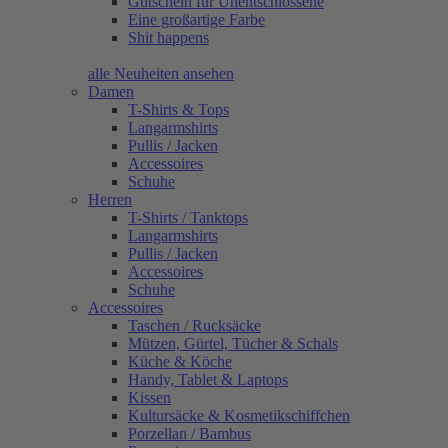
Gutschein für Unentschlossene
Eine großartige Farbe
Shit happens
alle Neuheiten ansehen
Damen
T-Shirts & Tops
Langarmshirts
Pullis / Jacken
Accessoires
Schuhe
Herren
T-Shirts / Tanktops
Langarmshirts
Pullis / Jacken
Accessoires
Schuhe
Accessoires
Taschen / Rucksäcke
Mützen, Gürtel, Tücher & Schals
Küche & Köche
Handy, Tablet & Laptops
Kissen
Kultursäcke & Kosmetikschiffchen
Porzellan / Bambus