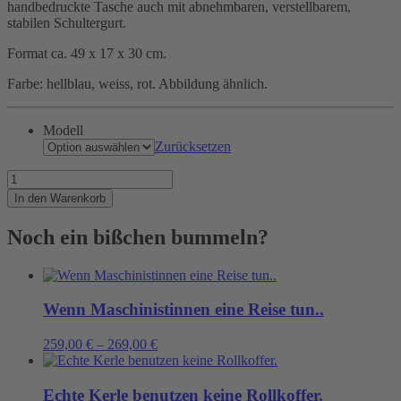
handbedruckte Tasche auch mit abnehmbaren, verstellbarem,
stabilen Schultergurt.
Format ca. 49 x 17 x 30 cm.
Farbe: hellblau, weiss, rot. Abbildung ähnlich.
Modell
Zurücksetzen
Wie
wäre
In den Warenkorb
es
mit
Noch ein bißchen bummeln?
einer
Reise
auf
einem
Containerschiff?
Wenn Maschinistinnen eine Reise tun..
Menge
259,00
€
–
269,00
€
Echte Kerle benutzen keine Rollkoffer.