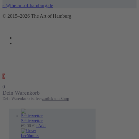
st@the-art-of-hamburg.de
© 2015–2026 The Art of Hamburg
0
0
Dein Warenkorb
Dein Warenkorb ist leer
zurück um Shop
Schietwetter
Dieses
69,00
€
+
Add
Produkt
weist