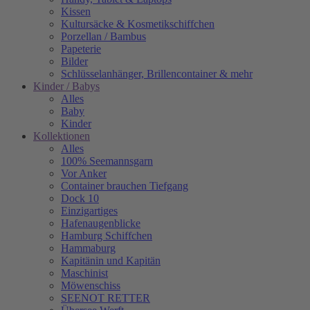
Kissen
Kultursäcke & Kosmetikschiffchen
Porzellan / Bambus
Papeterie
Bilder
Schlüsselanhänger, Brillencontainer & mehr
Kinder / Babys
Alles
Baby
Kinder
Kollektionen
Alles
100% Seemannsgarn
Vor Anker
Container brauchen Tiefgang
Dock 10
Einzigartiges
Hafenaugen­blicke
Hamburg Schiffchen
Hammaburg
Kapitänin und Kapitän
Maschinist
Möwenschiss
SEENOT RETTER