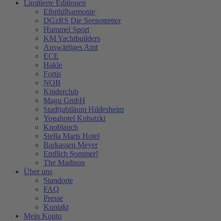
Limitierte Editionen
Elbphilharmonie
DGzRS Die Seenotretter
Hummel Sport
KM Yachtbuilders
Auswärtiges Amt
ECE
Hakle
Fortis
NOB
Kinderclub
Magu GmbH
Stadtjubiläum Hildesheim
Yogahotel Kubatzki
Knoblauch
Stella Maris Hotel
Barkassen Meyer
Endlich Sommer!
The Madison
Über uns
Standorte
FAQ
Presse
Kontakt
Mein Konto