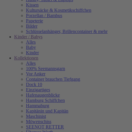
Kissen
Kultursäcke & Kosmetikschiffchen
Porzellan / Bambus
Papeterie
Bilder
Schlüsselanhänger, Brillencontainer & mehr
Kinder / Babys
Alles
Baby
Kinder
Kollektionen
Alles
100% Seemannsgarn
Vor Anker
Container brauchen Tiefgang
Dock 10
Einzigartiges
Hafenaugen­blicke
Hamburg Schiffchen
Hammaburg
Kapitänin und Kapitän
Maschinist
Möwenschiss
SEENOT RETTER