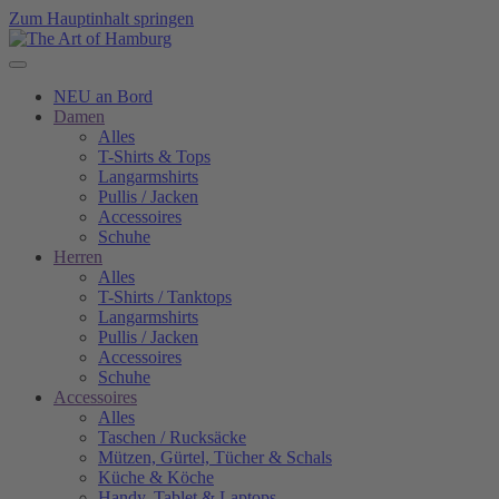
Zum Hauptinhalt springen
NEU an Bord
Damen
Alles
T-Shirts & Tops
Langarmshirts
Pullis / Jacken
Accessoires
Schuhe
Herren
Alles
T-Shirts / Tanktops
Langarmshirts
Pullis / Jacken
Accessoires
Schuhe
Accessoires
Alles
Taschen / Rucksäcke
Mützen, Gürtel, Tücher & Schals
Küche & Köche
Handy, Tablet & Laptops