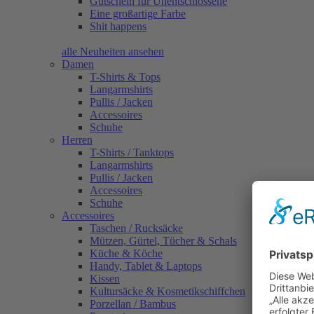
Gutschein für Unentschlossene
Eine großartige Farbe
Shit happens
alle Neuheiten ansehen
Damen
T-Shirts & Tops
Langarmshirts
Pullis / Jacken
Accessoires
Schuhe
Herren
T-Shirts / Tanktops
Langarmshirts
Pullis / Jacken
Accessoires
Schuhe
Accessoires
Taschen / Rucksäcke
Mützen, Gürtel, Tücher & Schals
Küche & Köche
Handy, Tablet & Laptops
Kissen
Kultursäcke & Kosmetikschiffchen
Porzellan / Bambus