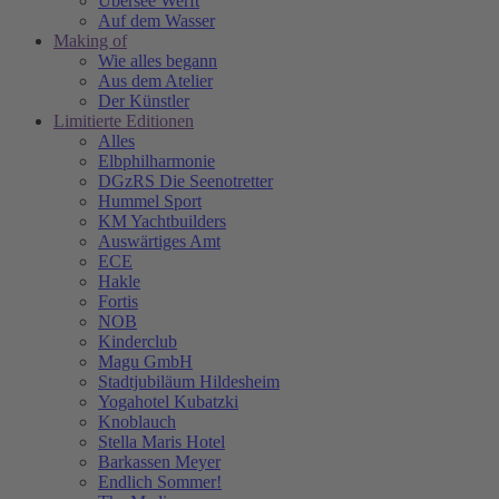
Übersee Werft
Auf dem Wasser
Making of
Wie alles begann
Aus dem Atelier
Der Künstler
Limitierte Editionen
Alles
Elbphilharmonie
DGzRS Die Seenotretter
Hummel Sport
KM Yachtbuilders
Auswärtiges Amt
ECE
Hakle
Fortis
NOB
Kinderclub
Magu GmbH
Stadtjubiläum Hildesheim
Yogahotel Kubatzki
Knoblauch
Stella Maris Hotel
Barkassen Meyer
Endlich Sommer!