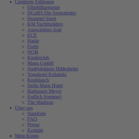
Limitierte Editionen
Elbphilharmonie
DGzRS Die Seenotretter
Hummel Sport
KM Yachtbuilders
Auswärtiges Amt
ECE
Hakle
Fortis
NOB
Kinderclub
Magu GmbH
Stadtjubiläum Hildesheim
Yogahotel Kubatzki
Knoblauch
Stella Maris Hotel
Barkassen Meyer
Endlich Sommer!
The Madison
Über uns
Standorte
FAQ
Presse
Kontakt
Mein Konto