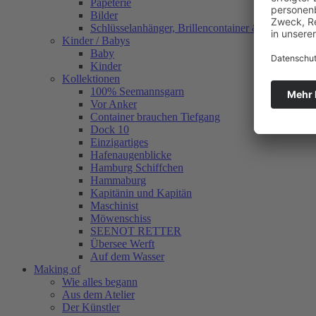
Papeterie
Bilder
Schlüsselanhänger, Brillencontainer & mehr
Kinder / Babys
Baby
Kinder
Kollektionen
100% Seemannsgarn
Vor Anker
Container brauchen Tiefgang
Dock 10
Einzigartiges
Hafenaugen­blicke
Hamburg Schiffchen
Hammaburg
Kapitänin und Kapitän
Maschinist
Möwenschiss
SEENOT RETTER
Übersee Werft
Auf dem Wasser
Making of
Wie alles begann
Aus dem Atelier
Der Künstler