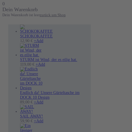
0
Dein Warenkorb
Dein Warenkorb ist leer
zurück um Shop
SCHOKOKAFFEE
12,90
€
+
Add
STURM ist Wind, der es eilig hat.
Dieses
119,00
€
+
Add
Produkt
weist
mehrere
Varianten
auf.
Die
Endlich da! Unsere Gürteltasche im
Optionen
DOCK 10 Design
können
89,00
€
+
Add
auf
der
Produktseite
SAIL AWAY!
Dieses
gewählt
59,90
€
+
Add
Produkt
werden
weist