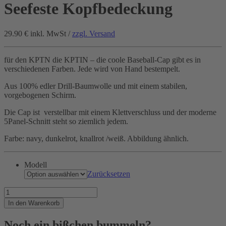
Seefeste Kopfbedeckung
29.90 €
inkl. MwSt /
zzgl. Versand
für den KPTN die KPTIN – die coole Baseball-Cap gibt es in
verschiedenen Farben. Jede wird von Hand bestempelt.
Aus 100% edler Drill-Baumwolle und mit einem stabilen,
vorgebogenen Schirm.
Die Cap ist verstellbar mit einem Klettverschluss und der moderne
5Panel-Schnitt steht so ziemlich jedem.
Farbe: navy, dunkelrot, knallrot /weiß. Abbildung ähnlich.
Modell
Zurücksetzen
Seefeste
Kopfbedeckung
In den Warenkorb
Menge
Noch ein bißchen bummeln?