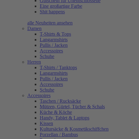
Gutschein für Unentschlossene
Eine großartige Farbe
Shit happens
alle Neuheiten ansehen
Damen
T-Shirts & Tops
Langarmshirts
Pullis / Jacken
Accessoires
Schuhe
Herren
T-Shirts / Tanktops
Langarmshirts
Pullis / Jacken
Accessoires
Schuhe
Accessoires
Taschen / Rucksäcke
Mützen, Gürtel, Tücher & Schals
Küche & Köche
Handy, Tablet & Laptops
Kissen
Kultursäcke & Kosmetikschiffchen
Porzellan / Bambus