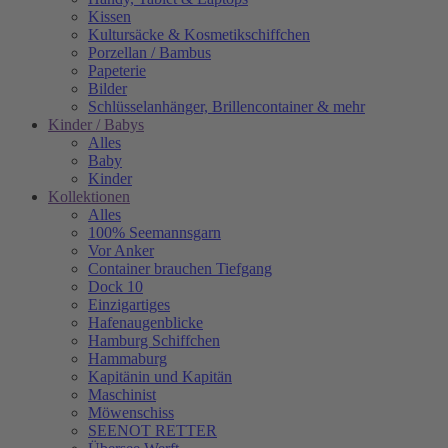
Kissen
Kultursäcke & Kosmetikschiffchen
Porzellan / Bambus
Papeterie
Bilder
Schlüsselanhänger, Brillencontainer & mehr
Kinder / Babys
Alles
Baby
Kinder
Kollektionen
Alles
100% Seemannsgarn
Vor Anker
Container brauchen Tiefgang
Dock 10
Einzigartiges
Hafenaugen­blicke
Hamburg Schiffchen
Hammaburg
Kapitänin und Kapitän
Maschinist
Möwenschiss
SEENOT RETTER