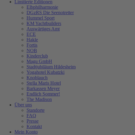
Limitierte Editionen
Elbphilharmonie
DGzRS Die Seenotretter
Hummel Sport
KM Yachtbuilders
Auswärtiges Amt
ECE
Hakle
Fortis
NOB
Kinderclub
Magu GmbH
Stadtjubiläum Hildesheim
Yogahotel Kubatzki
Knoblauch
Stella Maris Hotel
Barkassen Meyer
Endlich Sommer!
The Madison
Über uns
Standorte
FAQ
Presse
Kontakt
Mein Konto