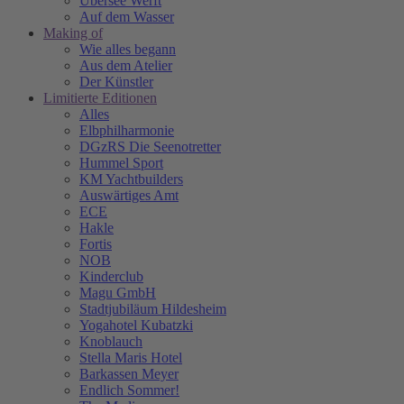
Übersee Werft
Auf dem Wasser
Making of
Wie alles begann
Aus dem Atelier
Der Künstler
Limitierte Editionen
Alles
Elbphilharmonie
DGzRS Die Seenotretter
Hummel Sport
KM Yachtbuilders
Auswärtiges Amt
ECE
Hakle
Fortis
NOB
Kinderclub
Magu GmbH
Stadtjubiläum Hildesheim
Yogahotel Kubatzki
Knoblauch
Stella Maris Hotel
Barkassen Meyer
Endlich Sommer!