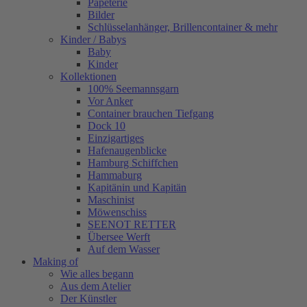
Papeterie
Bilder
Schlüsselanhänger, Brillencontainer & mehr
Kinder / Babys
Baby
Kinder
Kollektionen
100% Seemannsgarn
Vor Anker
Container brauchen Tiefgang
Dock 10
Einzigartiges
Hafenaugen­blicke
Hamburg Schiffchen
Hammaburg
Kapitänin und Kapitän
Maschinist
Möwenschiss
SEENOT RETTER
Übersee Werft
Auf dem Wasser
Making of
Wie alles begann
Aus dem Atelier
Der Künstler