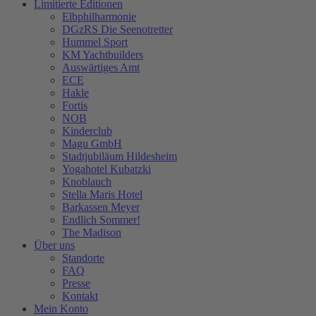
Limitierte Editionen
Elbphilharmonie
DGzRS Die Seenotretter
Hummel Sport
KM Yachtbuilders
Auswärtiges Amt
ECE
Hakle
Fortis
NOB
Kinderclub
Magu GmbH
Stadtjubiläum Hildesheim
Yogahotel Kubatzki
Knoblauch
Stella Maris Hotel
Barkassen Meyer
Endlich Sommer!
The Madison
Über uns
Standorte
FAQ
Presse
Kontakt
Mein Konto