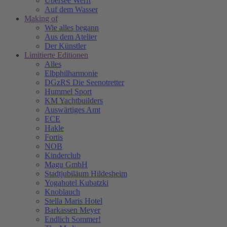
Übersee Werft
Auf dem Wasser
Making of
Wie alles begann
Aus dem Atelier
Der Künstler
Limitierte Editionen
Alles
Elbphilharmonie
DGzRS Die Seenotretter
Hummel Sport
KM Yachtbuilders
Auswärtiges Amt
ECE
Hakle
Fortis
NOB
Kinderclub
Magu GmbH
Stadtjubiläum Hildesheim
Yogahotel Kubatzki
Knoblauch
Stella Maris Hotel
Barkassen Meyer
Endlich Sommer!