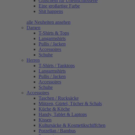
Gutschein für Unentschlossene
Eine großartige Farbe
Shit happens
alle Neuheiten ansehen
Damen
T-Shirts & Tops
Langarmshirts
Pullis / Jacken
Accessoires
Schuhe
Herren
T-Shirts / Tanktops
Langarmshirts
Pullis / Jacken
Accessoires
Schuhe
Accessoires
Taschen / Rucksäcke
Mützen, Gürtel, Tücher & Schals
Küche & Köche
Handy, Tablet & Laptops
Kissen
Kultursäcke & Kosmetikschiffchen
Porzellan / Bambus