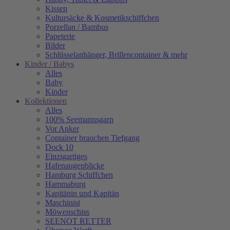
Kissen
Kultursäcke & Kosmetikschiffchen
Porzellan / Bambus
Papeterie
Bilder
Schlüsselanhänger, Brillencontainer & mehr
Kinder / Babys
Alles
Baby
Kinder
Kollektionen
Alles
100% Seemannsgarn
Vor Anker
Container brauchen Tiefgang
Dock 10
Einzigartiges
Hafenaugen­blicke
Hamburg Schiffchen
Hammaburg
Kapitänin und Kapitän
Maschinist
Möwenschiss
SEENOT RETTER