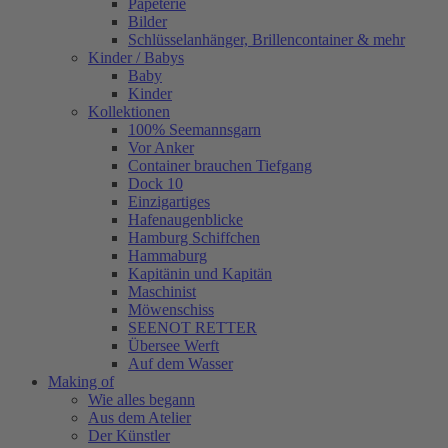
Papeterie
Bilder
Schlüsselanhänger, Brillencontainer & mehr
Kinder / Babys
Baby
Kinder
Kollektionen
100% Seemannsgarn
Vor Anker
Container brauchen Tiefgang
Dock 10
Einzigartiges
Hafenaugen­blicke
Hamburg Schiffchen
Hammaburg
Kapitänin und Kapitän
Maschinist
Möwenschiss
SEENOT RETTER
Übersee Werft
Auf dem Wasser
Making of
Wie alles begann
Aus dem Atelier
Der Künstler