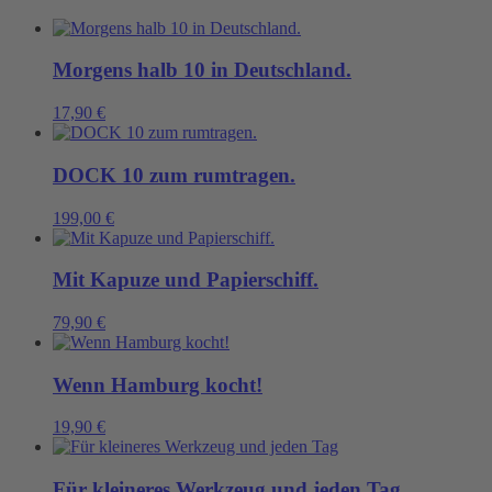
Menge
Morgens halb 10 in Deutschland.
17,90
€
DOCK 10 zum rumtragen.
199,00
€
Mit Kapuze und Papierschiff.
79,90
€
Wenn Hamburg kocht!
19,90
€
Für kleineres Werkzeug und jeden Tag