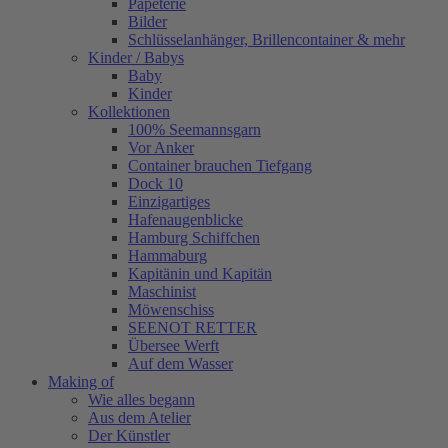
Papeterie
Bilder
Schlüsselanhänger, Brillencontainer & mehr
Kinder / Babys
Baby
Kinder
Kollektionen
100% Seemannsgarn
Vor Anker
Container brauchen Tiefgang
Dock 10
Einzigartiges
Hafenaugen­blicke
Hamburg Schiffchen
Hammaburg
Kapitänin und Kapitän
Maschinist
Möwenschiss
SEENOT RETTER
Übersee Werft
Auf dem Wasser
Making of
Wie alles begann
Aus dem Atelier
Der Künstler