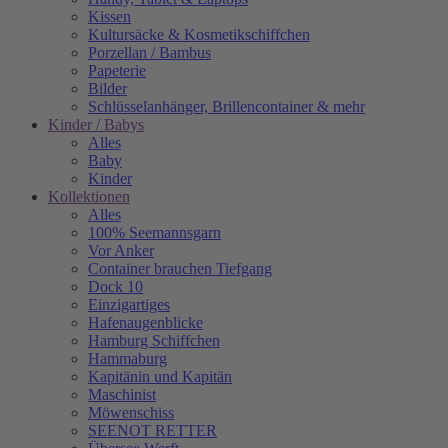
Kissen
Kultursäcke & Kosmetikschiffchen
Porzellan / Bambus
Papeterie
Bilder
Schlüsselanhänger, Brillencontainer & mehr
Kinder / Babys
Alles
Baby
Kinder
Kollektionen
Alles
100% Seemannsgarn
Vor Anker
Container brauchen Tiefgang
Dock 10
Einzigartiges
Hafenaugen­blicke
Hamburg Schiffchen
Hammaburg
Kapitänin und Kapitän
Maschinist
Möwenschiss
SEENOT RETTER