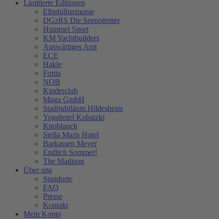
Limitierte Editionen
Elbphilharmonie
DGzRS Die Seenotretter
Hummel Sport
KM Yachtbuilders
Auswärtiges Amt
ECE
Hakle
Fortis
NOB
Kinderclub
Magu GmbH
Stadtjubiläum Hildesheim
Yogahotel Kubatzki
Knoblauch
Stella Maris Hotel
Barkassen Meyer
Endlich Sommer!
The Madison
Über uns
Standorte
FAQ
Presse
Kontakt
Mein Konto