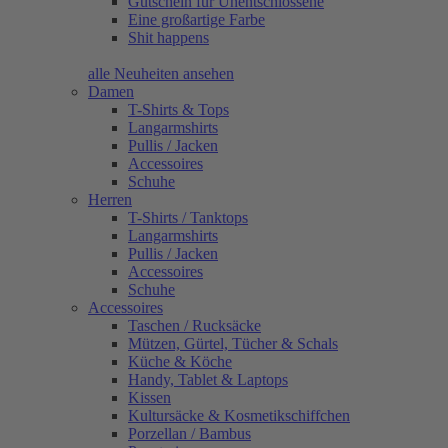
Gutschein für Unentschlossene
Eine großartige Farbe
Shit happens
alle Neuheiten ansehen
Damen
T-Shirts & Tops
Langarmshirts
Pullis / Jacken
Accessoires
Schuhe
Herren
T-Shirts / Tanktops
Langarmshirts
Pullis / Jacken
Accessoires
Schuhe
Accessoires
Taschen / Rucksäcke
Mützen, Gürtel, Tücher & Schals
Küche & Köche
Handy, Tablet & Laptops
Kissen
Kultursäcke & Kosmetikschiffchen
Porzellan / Bambus