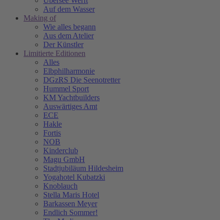
Übersee Werft
Auf dem Wasser
Making of
Wie alles begann
Aus dem Atelier
Der Künstler
Limitierte Editionen
Alles
Elbphilharmonie
DGzRS Die Seenotretter
Hummel Sport
KM Yachtbuilders
Auswärtiges Amt
ECE
Hakle
Fortis
NOB
Kinderclub
Magu GmbH
Stadtjubiläum Hildesheim
Yogahotel Kubatzki
Knoblauch
Stella Maris Hotel
Barkassen Meyer
Endlich Sommer!