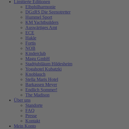
Limitierte Editionen
Elbphilharmonie
DGzRS Die Seenotretter
Hummel Sport
KM Yachtbuilders
Auswärtiges Amt
ECE
Hakle
Fortis
NOB
Kinderclub
Magu GmbH
Stadtjubiläum Hildesheim
Yogahotel Kubatzki
Knoblauch
Stella Maris Hotel
Barkassen Meyer
Endlich Sommer!
The Madison
Über uns
Standorte
FAQ
Presse
Kontakt
Mein Konto