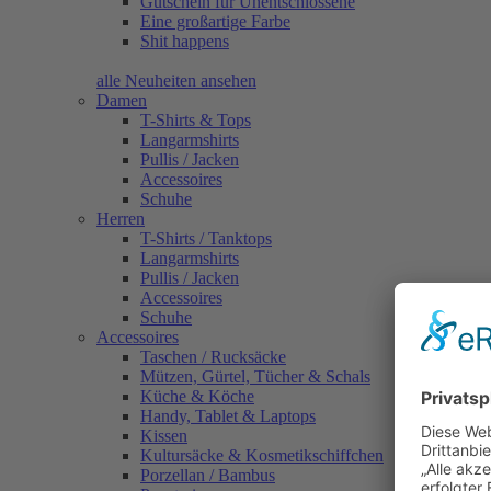
Gutschein für Unentschlossene
Eine großartige Farbe
Shit happens
alle Neuheiten ansehen
Damen
T-Shirts & Tops
Langarmshirts
Pullis / Jacken
Accessoires
Schuhe
Herren
T-Shirts / Tanktops
Langarmshirts
Pullis / Jacken
Accessoires
Schuhe
Accessoires
Taschen / Rucksäcke
Mützen, Gürtel, Tücher & Schals
Küche & Köche
Handy, Tablet & Laptops
Kissen
Kultursäcke & Kosmetikschiffchen
Porzellan / Bambus