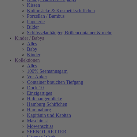
Kissen
Kultursäcke & Kosmetikschiffchen
Porzellan / Bambus
Papeterie
Bilder
Schlüsselanhänger, Brillencontainer & mehr
Kinder / Babys
Alles
Baby
Kinder
Kollektionen
Alles
100% Seemannsgarn
Vor Anker
Container brauchen Tiefgang
Dock 10
Einzigartiges
Hafenaugen­blicke
Hamburg Schiffchen
Hammaburg
Kapitänin und Kapitän
Maschinist
Möwenschiss
SEENOT RETTER