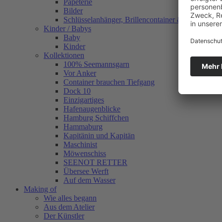
Papeterie
Bilder
Schlüsselanhänger, Brillencontainer & mehr
Kinder / Babys
Baby
Kinder
Kollektionen
100% Seemannsgarn
Vor Anker
Container brauchen Tiefgang
Dock 10
Einzigartiges
Hafenaugen­blicke
Hamburg Schiffchen
Hammaburg
Kapitänin und Kapitän
Maschinist
Möwenschiss
SEENOT RETTER
Übersee Werft
Auf dem Wasser
Making of
Wie alles begann
Aus dem Atelier
Der Künstler