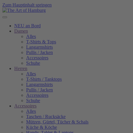
Zum Hauptinhalt springen
NEU an Bord
Damen
Alles
T-Shirts & Tops
Langarmshirts
Pullis / Jacken
Accessoires
Schuhe
Herren
Alles
T-Shirts / Tanktops
Langarmshirts
Pullis / Jacken
Accessoires
Schuhe
Accessoires
Alles
Taschen / Rucksäcke
Mützen, Gürtel, Tücher & Schals
Küche & Köche
Handy, Tablet & Laptops