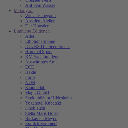
Übersee Werft
Auf dem Wasser
Making of
Wie alles begann
Aus dem Atelier
Der Künstler
Limitierte Editionen
Alles
Elbphilharmonie
DGzRS Die Seenotretter
Hummel Sport
KM Yachtbuilders
Auswärtiges Amt
ECE
Hakle
Fortis
NOB
Kinderclub
Magu GmbH
Stadtjubiläum Hildesheim
Yogahotel Kubatzki
Knoblauch
Stella Maris Hotel
Barkassen Meyer
Endlich Sommer!