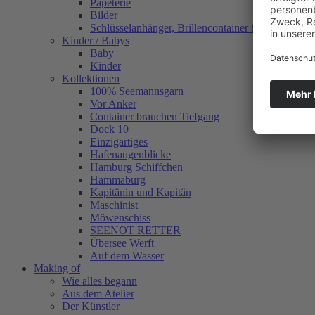
Papeterie
Bilder
Schlüsselanhänger, Brillencontainer & mehr
Kinder / Babys
Baby
Kinder
Kollektionen
100% Seemannsgarn
Vor Anker
Container brauchen Tiefgang
Dock 10
Einzigartiges
Hafenaugen­blicke
Hamburg Schiffchen
Hammaburg
Kapitänin und Kapitän
Maschinist
Möwenschiss
SEENOT RETTER
Übersee Werft
Auf dem Wasser
Making of
Wie alles begann
Aus dem Atelier
Der Künstler