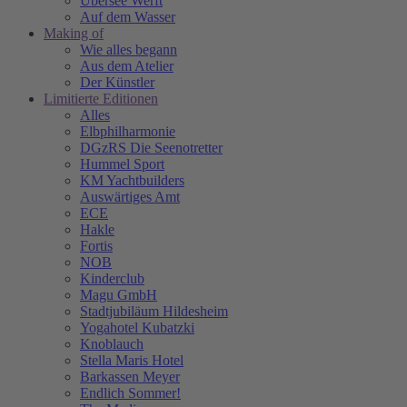
Übersee Werft
Auf dem Wasser
Making of
Wie alles begann
Aus dem Atelier
Der Künstler
Limitierte Editionen
Alles
Elbphilharmonie
DGzRS Die Seenotretter
Hummel Sport
KM Yachtbuilders
Auswärtiges Amt
ECE
Hakle
Fortis
NOB
Kinderclub
Magu GmbH
Stadtjubiläum Hildesheim
Yogahotel Kubatzki
Knoblauch
Stella Maris Hotel
Barkassen Meyer
Endlich Sommer!