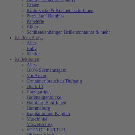
Kissen
Kultursäcke & Kosmetikschiffchen
Porzellan / Bambus
Papeterie
Bilder
Schlüsselanhänger, Brillencontainer & mehr
Kinder / Babys
Alles
Baby
Kinder
Kollektionen
Alles
100% Seemannsgarn
Vor Anker
Container brauchen Tiefgang
Dock 10
Einzigartiges
Hafenaugen­blicke
Hamburg Schiffchen
Hammaburg
Kapitänin und Kapitän
Maschinist
Möwenschiss
SEENOT RETTER