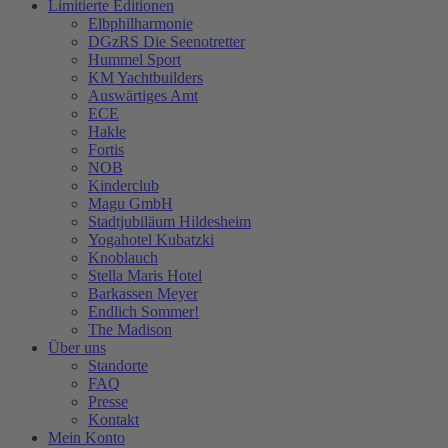
Limitierte Editionen
Elbphilharmonie
DGzRS Die Seenotretter
Hummel Sport
KM Yachtbuilders
Auswärtiges Amt
ECE
Hakle
Fortis
NOB
Kinderclub
Magu GmbH
Stadtjubiläum Hildesheim
Yogahotel Kubatzki
Knoblauch
Stella Maris Hotel
Barkassen Meyer
Endlich Sommer!
The Madison
Über uns
Standorte
FAQ
Presse
Kontakt
Mein Konto