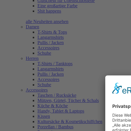
Gutschein für Unentschlossene
Eine großartige Farbe
Shit happens
alle Neuheiten ansehen
Damen
T-Shirts & Tops
Langarmshirts
Pullis / Jacken
Accessoires
Schuhe
Herren
T-Shirts / Tanktops
Langarmshirts
Pullis / Jacken
Accessoires
Schuhe
Accessoires
Taschen / Rucksäcke
Mützen, Gürtel, Tücher & Schals
Küche & Köche
Handy, Tablet & Laptops
Kissen
Kultursäcke & Kosmetikschiffchen
Porzellan / Bambus