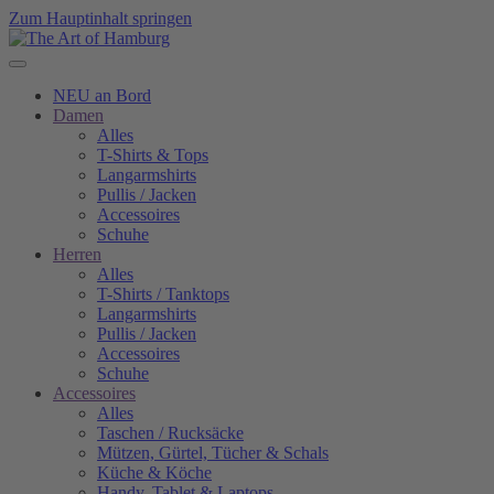
Zum Hauptinhalt springen
NEU an Bord
Damen
Alles
T-Shirts & Tops
Langarmshirts
Pullis / Jacken
Accessoires
Schuhe
Herren
Alles
T-Shirts / Tanktops
Langarmshirts
Pullis / Jacken
Accessoires
Schuhe
Accessoires
Alles
Taschen / Rucksäcke
Mützen, Gürtel, Tücher & Schals
Küche & Köche
Handy, Tablet & Laptops