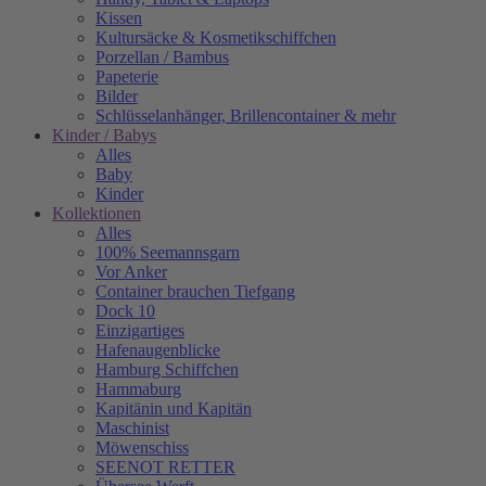
Kissen
Kultursäcke & Kosmetikschiffchen
Porzellan / Bambus
Papeterie
Bilder
Schlüsselanhänger, Brillencontainer & mehr
Kinder / Babys
Alles
Baby
Kinder
Kollektionen
Alles
100% Seemannsgarn
Vor Anker
Container brauchen Tiefgang
Dock 10
Einzigartiges
Hafenaugen­blicke
Hamburg Schiffchen
Hammaburg
Kapitänin und Kapitän
Maschinist
Möwenschiss
SEENOT RETTER