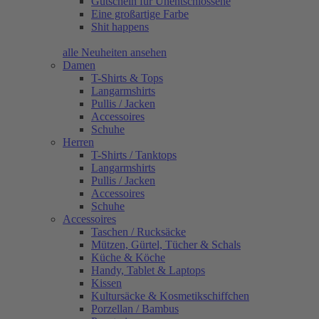
Gutschein für Unentschlossene
Eine großartige Farbe
Shit happens
alle Neuheiten ansehen
Damen
T-Shirts & Tops
Langarmshirts
Pullis / Jacken
Accessoires
Schuhe
Herren
T-Shirts / Tanktops
Langarmshirts
Pullis / Jacken
Accessoires
Schuhe
Accessoires
Taschen / Rucksäcke
Mützen, Gürtel, Tücher & Schals
Küche & Köche
Handy, Tablet & Laptops
Kissen
Kultursäcke & Kosmetikschiffchen
Porzellan / Bambus