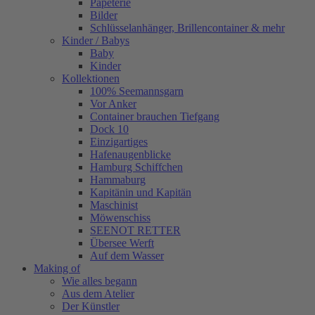
Papeterie
Bilder
Schlüsselanhänger, Brillencontainer & mehr
Kinder / Babys
Baby
Kinder
Kollektionen
100% Seemannsgarn
Vor Anker
Container brauchen Tiefgang
Dock 10
Einzigartiges
Hafenaugen­blicke
Hamburg Schiffchen
Hammaburg
Kapitänin und Kapitän
Maschinist
Möwenschiss
SEENOT RETTER
Übersee Werft
Auf dem Wasser
Making of
Wie alles begann
Aus dem Atelier
Der Künstler