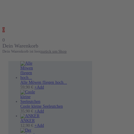
0
0
Dein Warenkorb
Dein Warenkorb ist leer
zurück um Shop
Alle Möwen fliegen hoch...
Dieses
59,90
€
+
Add
Produkt
weist
mehrere
Varianten
Coole kleine Seeleutchen
auf.
Dieses
35,90
€
+
Add
Die
Produkt
Optionen
weist
ANKER
können
mehrere
12,90
€
+
Add
auf
Varianten