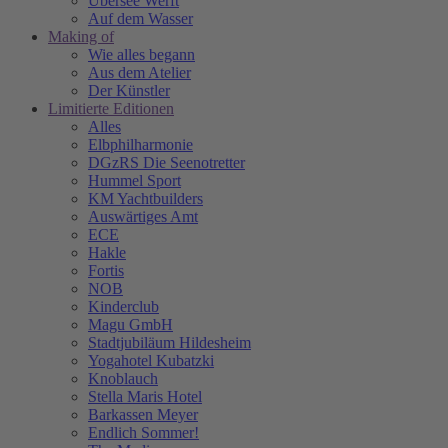
Übersee Werft
Auf dem Wasser
Making of
Wie alles begann
Aus dem Atelier
Der Künstler
Limitierte Editionen
Alles
Elbphilharmonie
DGzRS Die Seenotretter
Hummel Sport
KM Yachtbuilders
Auswärtiges Amt
ECE
Hakle
Fortis
NOB
Kinderclub
Magu GmbH
Stadtjubiläum Hildesheim
Yogahotel Kubatzki
Knoblauch
Stella Maris Hotel
Barkassen Meyer
Endlich Sommer!