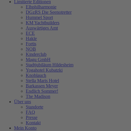
Limitierte Editionen
Elbphilharmonie
DGzRS Die Seenotretter
Hummel Sport
KM Yachtbuilders
Auswärtiges Amt
ECE
Hakle
Fortis
NOB
Kinderclub
Magu GmbH
Stadtjubiläum Hildesheim
Yogahotel Kubatzki
Knoblauch
Stella Maris Hotel
Barkassen Meyer
Endlich Sommer!
The Madison
Über uns
Standorte
FAQ
Presse
Kontakt
Mein Konto