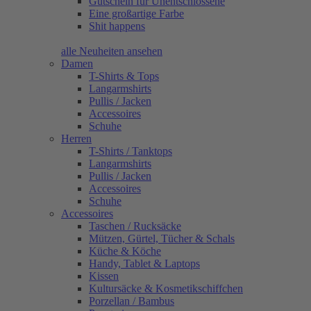
Gutschein für Unentschlossene
Eine großartige Farbe
Shit happens
alle Neuheiten ansehen
Damen
T-Shirts & Tops
Langarmshirts
Pullis / Jacken
Accessoires
Schuhe
Herren
T-Shirts / Tanktops
Langarmshirts
Pullis / Jacken
Accessoires
Schuhe
Accessoires
Taschen / Rucksäcke
Mützen, Gürtel, Tücher & Schals
Küche & Köche
Handy, Tablet & Laptops
Kissen
Kultursäcke & Kosmetikschiffchen
Porzellan / Bambus