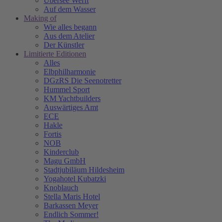
Übersee Werft
Auf dem Wasser
Making of
Wie alles begann
Aus dem Atelier
Der Künstler
Limitierte Editionen
Alles
Elbphilharmonie
DGzRS Die Seenotretter
Hummel Sport
KM Yachtbuilders
Auswärtiges Amt
ECE
Hakle
Fortis
NOB
Kinderclub
Magu GmbH
Stadtjubiläum Hildesheim
Yogahotel Kubatzki
Knoblauch
Stella Maris Hotel
Barkassen Meyer
Endlich Sommer!