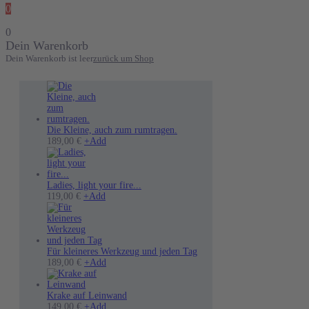
0
0
Dein Warenkorb
Dein Warenkorb ist leer
zurück um Shop
Die Kleine, auch zum rumtragen.
189,00
€
+
Add
Ladies, light your fire...
Dieses
119,00
€
+
Add
Produkt
weist
mehrere
Varianten
auf.
Für kleineres Werkzeug und jeden Tag
Die
189,00
€
+
Add
Optionen
können
auf
Krake auf Leinwand
der
Dieses
149,00
€
+
Add