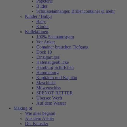
Papeterie
Bilder
Schlüsselanhänger, Brillencontainer & mehr
Kinder / Babys
Baby
Kinder
Kollektionen
100% Seemannsgarn
Vor Anker
Container brauchen Tiefgang
Dock 10
Einzigartiges
Hafenaugen­blicke
Hamburg Schiffchen
Hammaburg
Kapitänin und Kapitän
Maschinist
Möwenschiss
SEENOT RETTER
Übersee Werft
Auf dem Wasser
Making of
Wie alles begann
Aus dem Atelier
Der Künstler