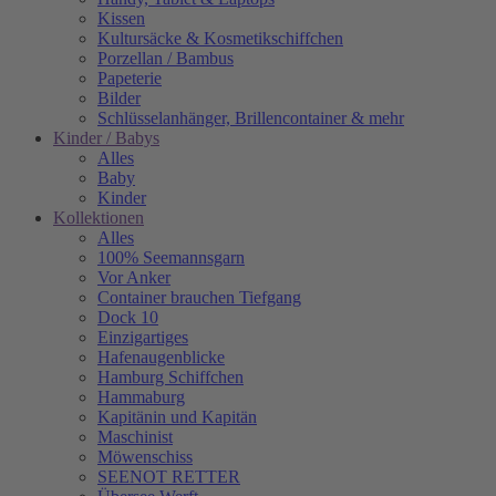
Kissen
Kultursäcke & Kosmetikschiffchen
Porzellan / Bambus
Papeterie
Bilder
Schlüsselanhänger, Brillencontainer & mehr
Kinder / Babys
Alles
Baby
Kinder
Kollektionen
Alles
100% Seemannsgarn
Vor Anker
Container brauchen Tiefgang
Dock 10
Einzigartiges
Hafenaugen­blicke
Hamburg Schiffchen
Hammaburg
Kapitänin und Kapitän
Maschinist
Möwenschiss
SEENOT RETTER