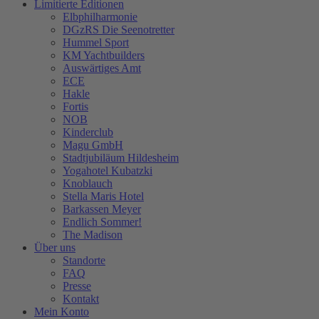
Limitierte Editionen
Elbphilharmonie
DGzRS Die Seenotretter
Hummel Sport
KM Yachtbuilders
Auswärtiges Amt
ECE
Hakle
Fortis
NOB
Kinderclub
Magu GmbH
Stadtjubiläum Hildesheim
Yogahotel Kubatzki
Knoblauch
Stella Maris Hotel
Barkassen Meyer
Endlich Sommer!
The Madison
Über uns
Standorte
FAQ
Presse
Kontakt
Mein Konto