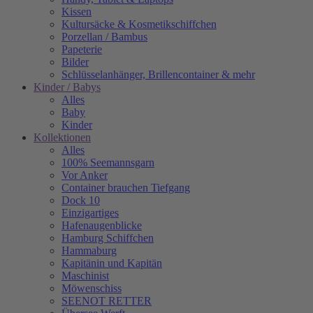
Kissen
Kultursäcke & Kosmetikschiffchen
Porzellan / Bambus
Papeterie
Bilder
Schlüsselanhänger, Brillencontainer & mehr
Kinder / Babys
Alles
Baby
Kinder
Kollektionen
Alles
100% Seemannsgarn
Vor Anker
Container brauchen Tiefgang
Dock 10
Einzigartiges
Hafenaugen­blicke
Hamburg Schiffchen
Hammaburg
Kapitänin und Kapitän
Maschinist
Möwenschiss
SEENOT RETTER