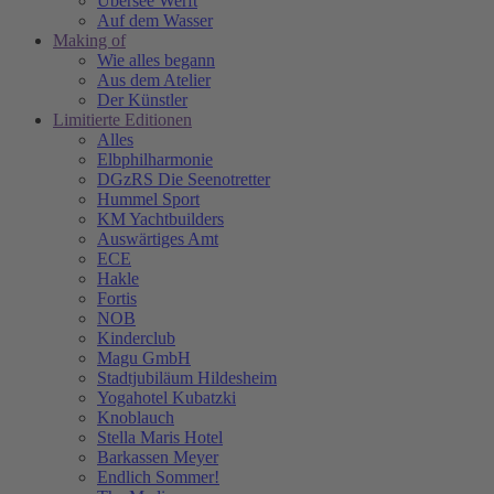
Übersee Werft
Auf dem Wasser
Making of
Wie alles begann
Aus dem Atelier
Der Künstler
Limitierte Editionen
Alles
Elbphilharmonie
DGzRS Die Seenotretter
Hummel Sport
KM Yachtbuilders
Auswärtiges Amt
ECE
Hakle
Fortis
NOB
Kinderclub
Magu GmbH
Stadtjubiläum Hildesheim
Yogahotel Kubatzki
Knoblauch
Stella Maris Hotel
Barkassen Meyer
Endlich Sommer!