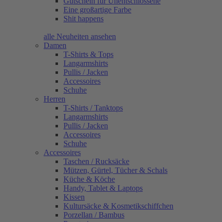
Gutschein für Unentschlossene
Eine großartige Farbe
Shit happens
alle Neuheiten ansehen
Damen
T-Shirts & Tops
Langarmshirts
Pullis / Jacken
Accessoires
Schuhe
Herren
T-Shirts / Tanktops
Langarmshirts
Pullis / Jacken
Accessoires
Schuhe
Accessoires
Taschen / Rucksäcke
Mützen, Gürtel, Tücher & Schals
Küche & Köche
Handy, Tablet & Laptops
Kissen
Kultursäcke & Kosmetikschiffchen
Porzellan / Bambus