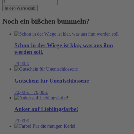
Leider
nur
In den Warenkorb
für
Kids:
Noch ein bißchen bummeln?
Kapuzenstrampler
Menge
Schon in der Wiege ist klar, was aus ihm
werden soll.
29,90
€
Gutschein für Unentschlossene
20,00
€
–
70,00
€
Anker auf Lieblingsfarbe!
29,90
€