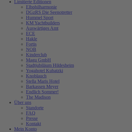
Limitierte Editionen
Elbphilharmonie
DGzRS Die Seenotretter
Hummel Sport
KM Yachtbuilders
Auswärtiges Amt
ECE
Hakle
Fortis
NOB
Kinderclub
Magu GmbH
Stadtjubiläum Hildesheim
Yogahotel Kubatzki
Knoblauch
Stella Maris Hotel
Barkassen Meyer
Endlich Sommer!
The Madison
Über uns
Standorte
FAQ
Presse
Kontakt
Mein Konto