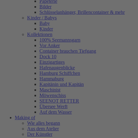
Papeterie
Bilder
Schlüsselanhänger, Brillencontainer & mehr
Kinder / Babys
Baby
Kinder
Kollektionen
100% Seemannsgarn
Vor Anker
Container brauchen Tiefgang
Dock 10
Einzigartiges
Hafenaugen­blicke
Hamburg Schiffchen
Hammaburg
Kapitänin und Kapitän
Maschinist
Möwenschiss
SEENOT RETTER
Übersee Werft
Auf dem Wasser
Making of
Wie alles begann
Aus dem Atelier
Der Künstler