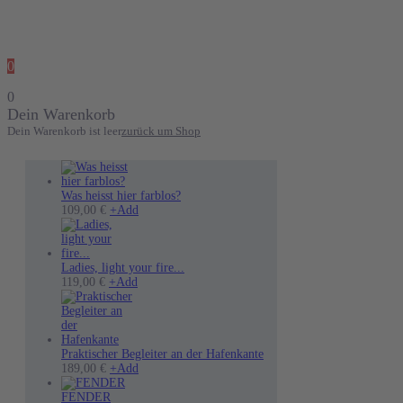
0
0
Dein Warenkorb
Dein Warenkorb ist leer
zurück um Shop
Was heisst hier farblos?
Dieses
109,00
€
+
Add
Produkt
weist
mehrere
Varianten
Ladies, light your fire...
Dieses
auf.
119,00
€
+
Add
Produkt
Die
weist
Optionen
mehrere
können
Varianten
auf
auf.
der
Praktischer Begleiter an der Hafenkante
Die
Produktseite
189,00
€
+
Add
Optionen
gewählt
können
werden
FENDER