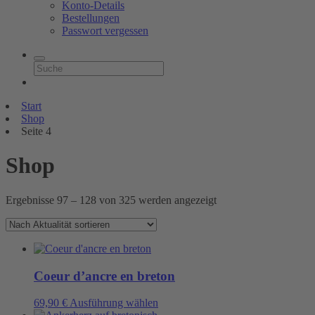
Konto-Details
Bestellungen
Passwort vergessen
Start
Shop
Seite 4
Shop
Nach
Ergebnisse 97 – 128 von 325 werden angezeigt
Aktualität
sortiert
Coeur d’ancre en breton
Dieses
69,90
€
Ausführung wählen
Produkt