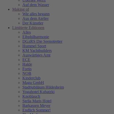
Übersee Werft
Auf dem Wasser
Making of
Wie alles begann
Aus dem Atelier
Der Künstler
Limitierte Editionen
Alles
Elbphilharmonie
DGzRS Die Seenotretter
Hummel Sport
KM Yachtbuilders
Auswärtiges Amt
ECE
Hakle
Fortis
NOB
Kinderclub
Magu GmbH
Stadtjubiläum Hildesheim
Yogahotel Kubatzki
Knoblauch
Stella Maris Hotel
Barkassen Meyer
Endlich Sommer!