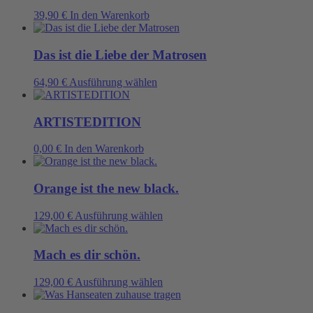
Produktseite
auf.
39,90
€
In den Warenkorb
gewählt
Die
werden
Optionen
können
Das ist die Liebe der Matrosen
auf
der
Dieses
64,90
€
Ausführung wählen
Produktseite
Produkt
gewählt
weist
werden
mehrere
ARTISTEDITION
Varianten
auf.
0,00
€
In den Warenkorb
Die
Optionen
können
Orange ist the new black.
auf
der
Dieses
129,00
€
Ausführung wählen
Produktseite
Produkt
gewählt
weist
werden
mehrere
Mach es dir schön.
Varianten
auf.
Dieses
129,00
€
Ausführung wählen
Die
Produkt
Optionen
weist