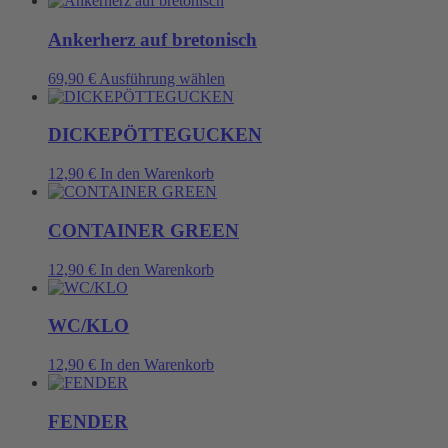
weist
mehrere
Ankerherz auf bretonisch
Varianten
auf.
Dieses
69,90
€
Ausführung wählen
Die
Produkt
Optionen
weist
können
mehrere
DICKEPÖTTEGUCKEN
auf
Varianten
der
auf.
12,90
€
In den Warenkorb
Produktseite
Die
gewählt
Optionen
werden
können
CONTAINER GREEN
auf
der
12,90
€
In den Warenkorb
Produktseite
gewählt
werden
WC/KLO
12,90
€
In den Warenkorb
FENDER