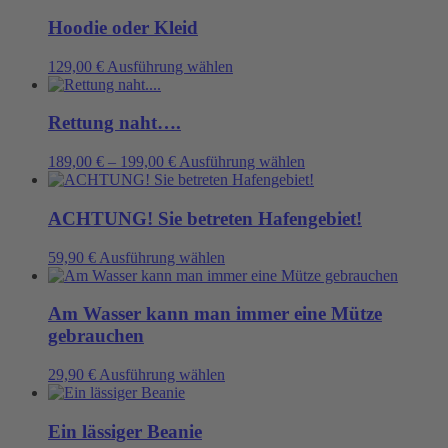
Optionen
weist
werden
können
mehrere
Hoodie oder Kleid
auf
Varianten
der
auf.
Dieses
129,00
€
Ausführung wählen
Produktseite
Die
Produkt
gewählt
Optionen
weist
werden
können
mehrere
Rettung naht….
auf
Varianten
der
auf.
Dieses
189,00
€
–
199,00
€
Ausführung wählen
Produktseite
Die
Produkt
gewählt
Optionen
weist
werden
können
mehrere
ACHTUNG! Sie betreten Hafengebiet!
auf
Varianten
der
auf.
Dieses
59,90
€
Ausführung wählen
Produktseite
Die
Produkt
gewählt
Optionen
weist
werden
können
mehrere
Am Wasser kann man immer eine Mütze
auf
Varianten
gebrauchen
der
auf.
Produktseite
Die
Dieses
29,90
€
Ausführung wählen
gewählt
Optionen
Produkt
werden
können
weist
auf
mehrere
Ein lässiger Beanie
der
Varianten