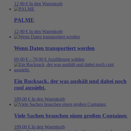
12,90
€
In den Warenkorb
PALME
12,90
€
In den Warenkorb
Wenn Daten transportiert werden
Dieses
69,00
€
–
79,00
€
Ausführung wählen
Produkt
weist
mehrere
Varianten
Ein Rucksack, der was aushält und dabei noch
auf.
cool aussieht.
Die
Optionen
189,00
€
In den Warenkorb
können
auf
der
Viele Sachen brauchen einen großen Container.
Produktseite
gewählt
199,00
€
In den Warenkorb
werden