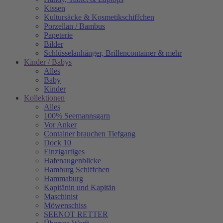
Kissen
Kultursäcke & Kosmetikschiffchen
Porzellan / Bambus
Papeterie
Bilder
Schlüsselanhänger, Brillencontainer & mehr
Kinder / Babys
Alles
Baby
Kinder
Kollektionen
Alles
100% Seemannsgarn
Vor Anker
Container brauchen Tiefgang
Dock 10
Einzigartiges
Hafenaugen­blicke
Hamburg Schiffchen
Hammaburg
Kapitänin und Kapitän
Maschinist
Möwenschiss
SEENOT RETTER