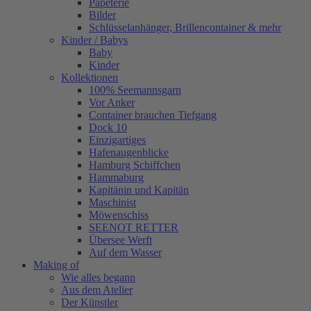
Papeterie
Bilder
Schlüsselanhänger, Brillencontainer & mehr
Kinder / Babys
Baby
Kinder
Kollektionen
100% Seemannsgarn
Vor Anker
Container brauchen Tiefgang
Dock 10
Einzigartiges
Hafenaugen­blicke
Hamburg Schiffchen
Hammaburg
Kapitänin und Kapitän
Maschinist
Möwenschiss
SEENOT RETTER
Übersee Werft
Auf dem Wasser
Making of
Wie alles begann
Aus dem Atelier
Der Künstler