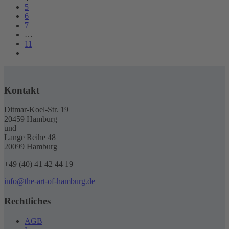
5
Optionen
6
können
7
auf
…
der
11
Produktseite
gewählt
werden
Kontakt
Ditmar-Koel-Str. 19
20459 Hamburg
und
Lange Reihe 48
20099 Hamburg
+49 (40) 41 42 44 19
info@the-art-of-hamburg.de
Rechtliches
AGB