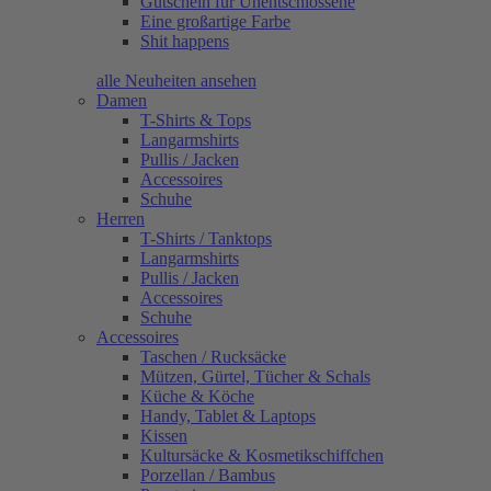
Gutschein für Unentschlossene
Eine großartige Farbe
Shit happens
alle Neuheiten ansehen
Damen
T-Shirts & Tops
Langarmshirts
Pullis / Jacken
Accessoires
Schuhe
Herren
T-Shirts / Tanktops
Langarmshirts
Pullis / Jacken
Accessoires
Schuhe
Accessoires
Taschen / Rucksäcke
Mützen, Gürtel, Tücher & Schals
Küche & Köche
Handy, Tablet & Laptops
Kissen
Kultursäcke & Kosmetikschiffchen
Porzellan / Bambus