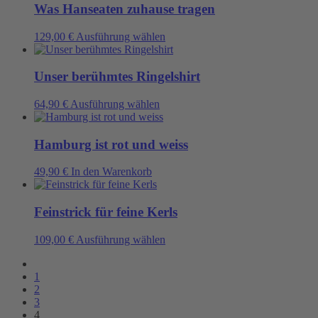
können
mehrere
Was Hanseaten zuhause tragen
auf
Varianten
der
auf.
Dieses
129,00
€
Ausführung wählen
Produktseite
Die
Produkt
gewählt
Optionen
weist
werden
können
mehrere
Unser berühmtes Ringelshirt
auf
Varianten
der
auf.
Dieses
64,90
€
Ausführung wählen
Produktseite
Die
Produkt
gewählt
Optionen
weist
werden
können
mehrere
Hamburg ist rot und weiss
auf
Varianten
der
auf.
49,90
€
In den Warenkorb
Produktseite
Die
gewählt
Optionen
werden
können
Feinstrick für feine Kerls
auf
der
Dieses
109,00
€
Ausführung wählen
Produktseite
Produkt
gewählt
weist
werden
1
mehrere
2
Varianten
3
auf.
4
Die