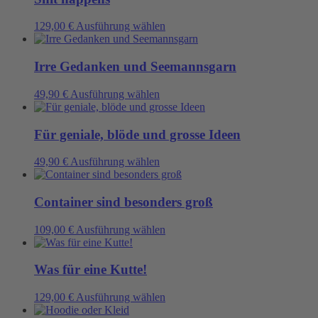
Varianten
auf.
Dieses
129,00
€
Ausführung wählen
Die
Produkt
Optionen
weist
können
mehrere
Irre Gedanken und Seemannsgarn
auf
Varianten
der
auf.
Dieses
49,90
€
Ausführung wählen
Produktseite
Die
Produkt
gewählt
Optionen
weist
werden
können
mehrere
Für geniale, blöde und grosse Ideen
auf
Varianten
der
auf.
Dieses
49,90
€
Ausführung wählen
Produktseite
Die
Produkt
gewählt
Optionen
weist
werden
können
mehrere
Container sind besonders groß
auf
Varianten
der
auf.
Dieses
109,00
€
Ausführung wählen
Produktseite
Die
Produkt
gewählt
Optionen
weist
werden
können
mehrere
Was für eine Kutte!
auf
Varianten
der
auf.
Dieses
129,00
€
Ausführung wählen
Produktseite
Die
Produkt
gewählt