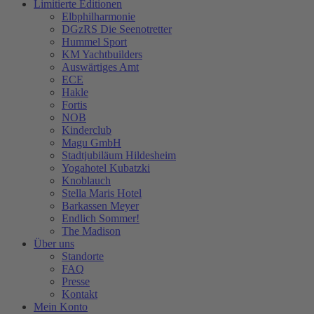
Limitierte Editionen
Elbphilharmonie
DGzRS Die Seenotretter
Hummel Sport
KM Yachtbuilders
Auswärtiges Amt
ECE
Hakle
Fortis
NOB
Kinderclub
Magu GmbH
Stadtjubiläum Hildesheim
Yogahotel Kubatzki
Knoblauch
Stella Maris Hotel
Barkassen Meyer
Endlich Sommer!
The Madison
Über uns
Standorte
FAQ
Presse
Kontakt
Mein Konto