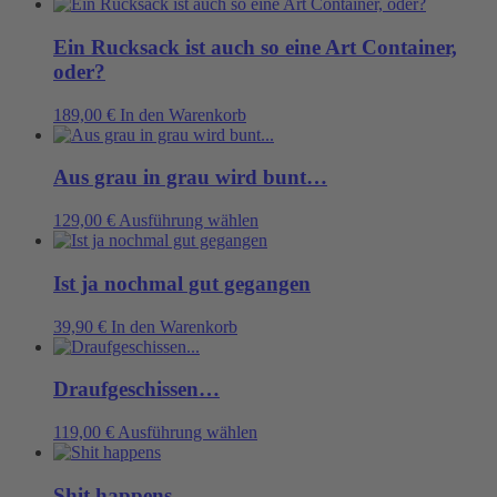
Ein Rucksack ist auch so eine Art Container,
oder?
189,00
€
In den Warenkorb
Aus grau in grau wird bunt…
Dieses
129,00
€
Ausführung wählen
Produkt
weist
mehrere
Ist ja nochmal gut gegangen
Varianten
auf.
39,90
€
In den Warenkorb
Die
Optionen
können
Draufgeschissen…
auf
der
Dieses
119,00
€
Ausführung wählen
Produktseite
Produkt
gewählt
weist
werden
mehrere
Shit happens