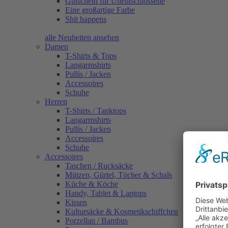
Gutschein für Unentschlossene
Eine großartige Farbe
Shit happens
alle Neuheiten ansehen
Damen
T-Shirts & Tops
Langarmshirts
Pullis / Jacken
Accessoires
Schuhe
Herren
T-Shirts / Tanktops
Langarmshirts
Pullis / Jacken
Accessoires
Schuhe
Accessoires
Taschen / Rucksäcke
Mützen, Gürtel, Tücher & Schals
Küche & Köche
Handy, Tablet & Laptops
Kissen
Kultursäcke & Kosmetikschiffchen
Porzellan / Bambus