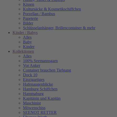
Kissen
Kultursäcke & Kosmetikschiffchen
Porzellan / Bambus
Papeterie
Bilder
Schlüsselanhänger, Brillencontainer & mehr
Kinder / Babys
Alles
Baby
Kinder
Kollektionen
Alles
100% Seemannsgarn
Vor Anker
Container brauchen Tiefgang
Dock 10
Einzigartiges
Hafenaugen­blicke
Hamburg Schiffchen
Hammaburg
Kapitänin und Kapitän
Maschinist
Möwenschiss
SEENOT RETTER