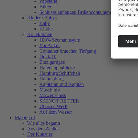
Papeterie
Bilder
Schlüsselanhänger, Brillencontainer & mehr
Kinder / Babys
Baby
Kinder
Kollektionen
100% Seemannsgarn
Vor Anker
Container brauchen Tiefgang
Dock 10
Einzigartiges
Hafenaugen­blicke
Hamburg Schiffchen
Hammaburg
Kapitänin und Kapitän
Maschinist
Möwenschiss
SEENOT RETTER
Übersee Werft
Auf dem Wasser
Making of
Wie alles begann
Aus dem Atelier
Der Künstler