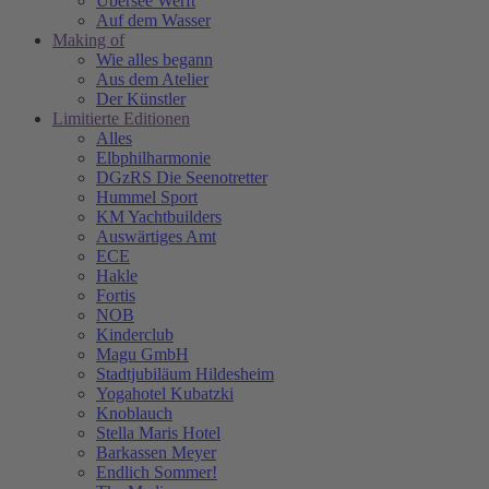
Übersee Werft
Auf dem Wasser
Making of
Wie alles begann
Aus dem Atelier
Der Künstler
Limitierte Editionen
Alles
Elbphilharmonie
DGzRS Die Seenotretter
Hummel Sport
KM Yachtbuilders
Auswärtiges Amt
ECE
Hakle
Fortis
NOB
Kinderclub
Magu GmbH
Stadtjubiläum Hildesheim
Yogahotel Kubatzki
Knoblauch
Stella Maris Hotel
Barkassen Meyer
Endlich Sommer!