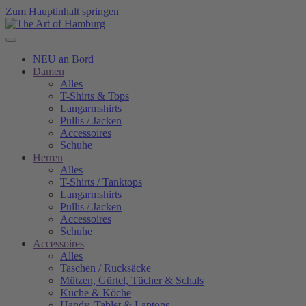
Zum Hauptinhalt springen
NEU an Bord
Damen
Alles
T-Shirts & Tops
Langarmshirts
Pullis / Jacken
Accessoires
Schuhe
Herren
Alles
T-Shirts / Tanktops
Langarmshirts
Pullis / Jacken
Accessoires
Schuhe
Accessoires
Alles
Taschen / Rucksäcke
Mützen, Gürtel, Tücher & Schals
Küche & Köche
Handy, Tablet & Laptops