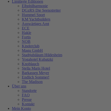
Limitierte Editionen
Elbphilharmonie
DGzRS Die Seenotretter
Hummel Sport
KM Yachtbuilders
Auswärtiges Amt
ECE
Hakle
Fortis
NOB
Kinderclub
Magu GmbH
Stadtjubiläum Hildesheim
Yogahotel Kubatzki
Knoblauch
Stella Maris Hotel
Barkassen Meyer
Endlich Sommer!
The Madison
Über uns
Standorte
FAQ
Presse
Kontakt
Mein Konto