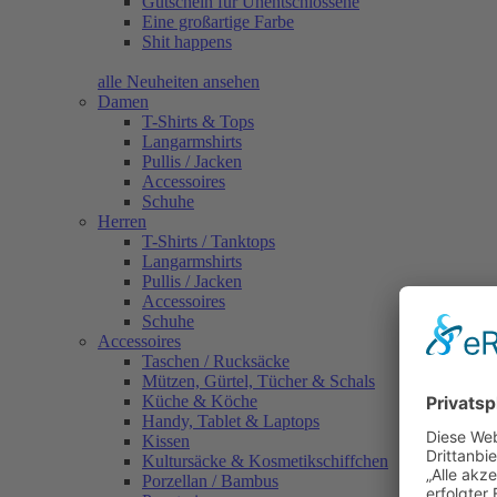
Gutschein für Unentschlossene
Eine großartige Farbe
Shit happens
alle Neuheiten ansehen
Damen
T-Shirts & Tops
Langarmshirts
Pullis / Jacken
Accessoires
Schuhe
Herren
T-Shirts / Tanktops
Langarmshirts
Pullis / Jacken
Accessoires
Schuhe
Accessoires
Taschen / Rucksäcke
Mützen, Gürtel, Tücher & Schals
Küche & Köche
Handy, Tablet & Laptops
Kissen
Kultursäcke & Kosmetikschiffchen
Porzellan / Bambus