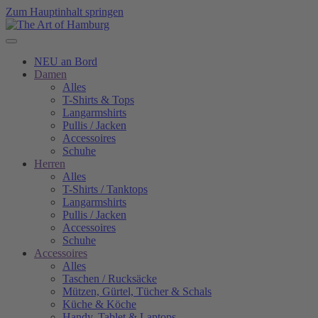
Zum Hauptinhalt springen
NEU an Bord
Damen
Alles
T-Shirts & Tops
Langarmshirts
Pullis / Jacken
Accessoires
Schuhe
Herren
Alles
T-Shirts / Tanktops
Langarmshirts
Pullis / Jacken
Accessoires
Schuhe
Accessoires
Alles
Taschen / Rucksäcke
Mützen, Gürtel, Tücher & Schals
Küche & Köche
Handy, Tablet & Laptops