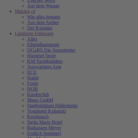
Übersee Werft
Auf dem Wasser
Making of
Wie alles begann
Aus dem Atelier
Der Künstler
Limitierte Editionen
Alles
Elbphilharmonie
DGzRS Die Seenotretter
Hummel Sport
KM Yachtbuilders
Auswärtiges Amt
ECE
Hakle
Fortis
NOB
Kinderclub
Magu GmbH
Stadtjubiläum Hildesheim
Yogahotel Kubatzki
Knoblauch
Stella Maris Hotel
Barkassen Meyer
Endlich Sommer!