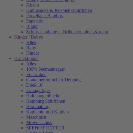
Kissen
Kultursäcke & Kosmetikschiffchen
Porzellan / Bambus
Papeterie
Bilder
Schlüsselanhänger, Brillencontainer & mehr
Kinder / Babys
Alles
Baby
Kinder
Kollektionen
Alles
100% Seemannsgarn
Vor Anker
Container brauchen Tiefgang
Dock 10
Einzigartiges
Hafenaugen­blicke
Hamburg Schiffchen
Hammaburg
Kapitänin und Kapitän
Maschinist
Möwenschiss
SEENOT RETTER