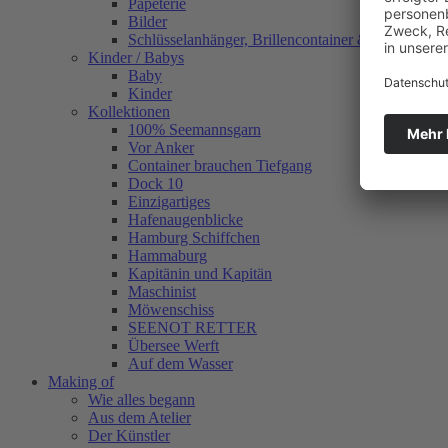
Papeterie
Bilder
Schlüsselanhänger, Brillencontainer & mehr
Kinder / Babys
Baby
Kinder
Kollektionen
100% Seemannsgarn
Vor Anker
Container brauchen Tiefgang
Dock 10
Einzigartiges
Hafenaugen­blicke
Hamburg Schiffchen
Hammaburg
Kapitänin und Kapitän
Maschinist
Möwenschiss
SEENOT RETTER
Übersee Werft
Auf dem Wasser
Making of
Wie alles begann
Aus dem Atelier
Der Künstler