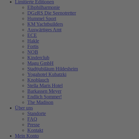
Limitierte Editionen
Elbphilharmonie
DGzRS Die Seenotretter
Hummel Sport
KM Yachtbuilders
Auswärtiges Amt
ECE
Hakle
Fortis
NOB
Kinderclub
Magu GmbH
Stadtjubiläum Hildesheim
Yogahotel Kubatzki
Knoblauch
Stella Maris Hotel
Barkassen Meyer
Endlich Sommer!
The Madison
Über uns
Standorte
FAQ
Presse
Kontakt
Mein Konto