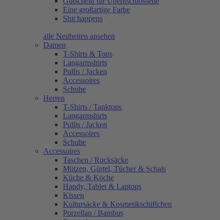
Gutschein für Unentschlossene
Eine großartige Farbe
Shit happens
alle Neuheiten ansehen
Damen
T-Shirts & Tops
Langarmshirts
Pullis / Jacken
Accessoires
Schuhe
Herren
T-Shirts / Tanktops
Langarmshirts
Pullis / Jacken
Accessoires
Schuhe
Accessoires
Taschen / Rucksäcke
Mützen, Gürtel, Tücher & Schals
Küche & Köche
Handy, Tablet & Laptops
Kissen
Kultursäcke & Kosmetikschiffchen
Porzellan / Bambus