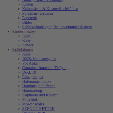
Kissen
Kultursäcke & Kosmetikschiffchen
Porzellan / Bambus
Papeterie
Bilder
Schlüsselanhänger, Brillencontainer & mehr
Kinder / Babys
Alles
Baby
Kinder
Kollektionen
Alles
100% Seemannsgarn
Vor Anker
Container brauchen Tiefgang
Dock 10
Einzigartiges
Hafenaugen­blicke
Hamburg Schiffchen
Hammaburg
Kapitänin und Kapitän
Maschinist
Möwenschiss
SEENOT RETTER