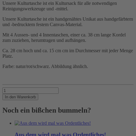
Unsere Kulturtasche ist ein Kultursack für alle notwendigen
Reinigungswerkzeuge und -mittel.
Unsere Kulturtasche ist ein handgenähtes Unikat aus handgefärbtem
und -bedrucktem festem Canvas-Material.
Mit 4 Aussen- und 4 Innentaschen, einer ca. 38 cm lange Kordel
zum zuziehen, herumtragen und aufhängen.
Ca. 28 cm hoch und ca. 15 cm cm im Durchmesser mit jeder Menge
Platz.
Farbe: natur/rot/schwarz. Abbildung ähnlich.
Ab
unter
In den Warenkorb
die
Dusche
Noch ein bißchen bummeln?
Jungs
Menge
Aus dem wird mal was Ordentliches!