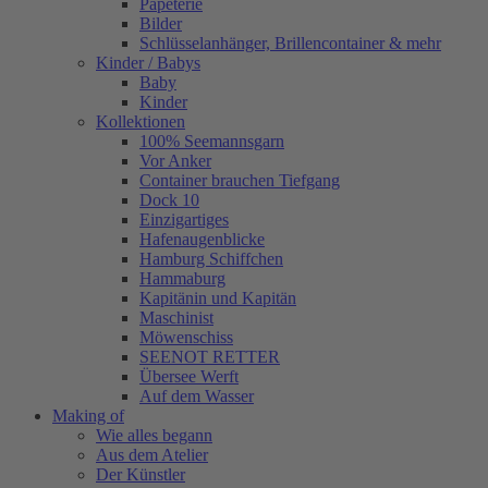
Papeterie
Bilder
Schlüsselanhänger, Brillencontainer & mehr
Kinder / Babys
Baby
Kinder
Kollektionen
100% Seemannsgarn
Vor Anker
Container brauchen Tiefgang
Dock 10
Einzigartiges
Hafenaugen­blicke
Hamburg Schiffchen
Hammaburg
Kapitänin und Kapitän
Maschinist
Möwenschiss
SEENOT RETTER
Übersee Werft
Auf dem Wasser
Making of
Wie alles begann
Aus dem Atelier
Der Künstler