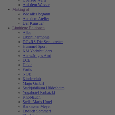
Übersee Werft
Auf dem Wasser
Making of
Wie alles begann
Aus dem Atelier
Der Künstler
Limitierte Editionen
Alles
Elbphilharmonie
DGzRS Die Seenotretter
Hummel Sport
KM Yachtbuilders
Auswärtiges Amt
ECE
Hakle
Fortis
NOB
Kinderclub
Magu GmbH
Stadtjubiläum Hildesheim
Yogahotel Kubatzki
Knoblauch
Stella Maris Hotel
Barkassen Meyer
Endlich Sommer!