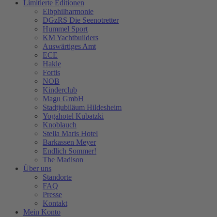
Limitierte Editionen
Elbphilharmonie
DGzRS Die Seenotretter
Hummel Sport
KM Yachtbuilders
Auswärtiges Amt
ECE
Hakle
Fortis
NOB
Kinderclub
Magu GmbH
Stadtjubiläum Hildesheim
Yogahotel Kubatzki
Knoblauch
Stella Maris Hotel
Barkassen Meyer
Endlich Sommer!
The Madison
Über uns
Standorte
FAQ
Presse
Kontakt
Mein Konto