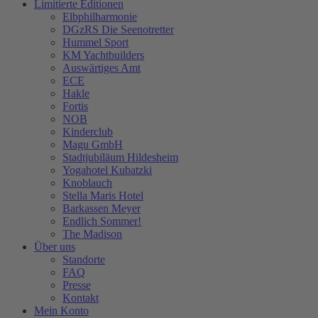
Limitierte Editionen
Elbphilharmonie
DGzRS Die Seenotretter
Hummel Sport
KM Yachtbuilders
Auswärtiges Amt
ECE
Hakle
Fortis
NOB
Kinderclub
Magu GmbH
Stadtjubiläum Hildesheim
Yogahotel Kubatzki
Knoblauch
Stella Maris Hotel
Barkassen Meyer
Endlich Sommer!
The Madison
Über uns
Standorte
FAQ
Presse
Kontakt
Mein Konto