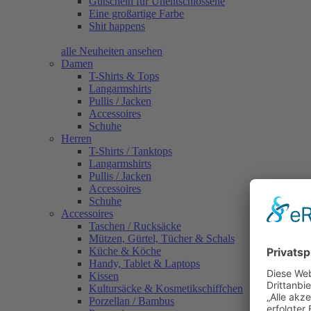
Gutschein für Unentschlossene
Eine großartige Farbe
Shit happens
alle Neuheiten ansehen
Damen
T-Shirts & Tops
Langarmshirts
Pullis / Jacken
Accessoires
Schuhe
Herren
T-Shirts / Tanktops
Langarmshirts
Pullis / Jacken
Accessoires
Schuhe
Accessoires
Taschen / Rucksäcke
Mützen, Gürtel, Tücher & Schals
Küche & Köche
Handy, Tablet & Laptops
Kissen
Kultursäcke & Kosmetikschiffchen
Porzellan / Bambus