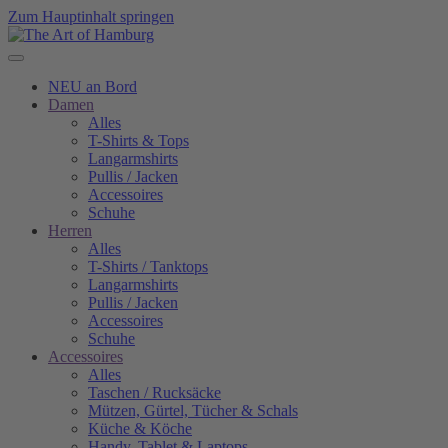
Zum Hauptinhalt springen
NEU an Bord
Damen
Alles
T-Shirts & Tops
Langarmshirts
Pullis / Jacken
Accessoires
Schuhe
Herren
Alles
T-Shirts / Tanktops
Langarmshirts
Pullis / Jacken
Accessoires
Schuhe
Accessoires
Alles
Taschen / Rucksäcke
Mützen, Gürtel, Tücher & Schals
Küche & Köche
Handy, Tablet & Laptops