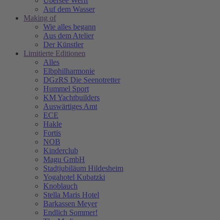
Übersee Werft
Auf dem Wasser
Making of
Wie alles begann
Aus dem Atelier
Der Künstler
Limitierte Editionen
Alles
Elbphilharmonie
DGzRS Die Seenotretter
Hummel Sport
KM Yachtbuilders
Auswärtiges Amt
ECE
Hakle
Fortis
NOB
Kinderclub
Magu GmbH
Stadtjubiläum Hildesheim
Yogahotel Kubatzki
Knoblauch
Stella Maris Hotel
Barkassen Meyer
Endlich Sommer!