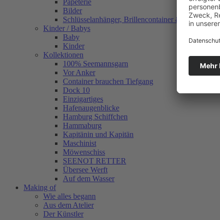
Papeterie
Bilder
Schlüsselanhänger, Brillencontainer & mehr
Kinder / Babys
Baby
Kinder
Kollektionen
100% Seemannsgarn
Vor Anker
Container brauchen Tiefgang
Dock 10
Einzigartiges
Hafenaugen­blicke
Hamburg Schiffchen
Hammaburg
Kapitänin und Kapitän
Maschinist
Möwenschiss
SEENOT RETTER
Übersee Werft
Auf dem Wasser
Making of
Wie alles begann
Aus dem Atelier
Der Künstler