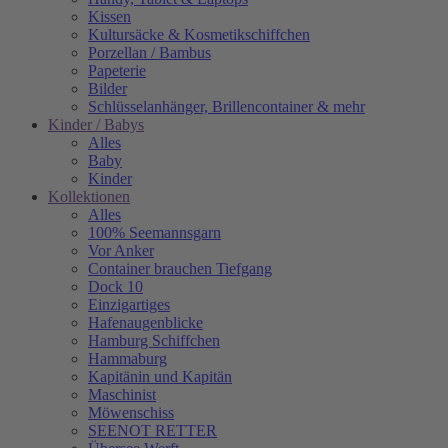
Kissen
Kultursäcke & Kosmetikschiffchen
Porzellan / Bambus
Papeterie
Bilder
Schlüsselanhänger, Brillencontainer & mehr
Kinder / Babys
Alles
Baby
Kinder
Kollektionen
Alles
100% Seemannsgarn
Vor Anker
Container brauchen Tiefgang
Dock 10
Einzigartiges
Hafenaugen­blicke
Hamburg Schiffchen
Hammaburg
Kapitänin und Kapitän
Maschinist
Möwenschiss
SEENOT RETTER