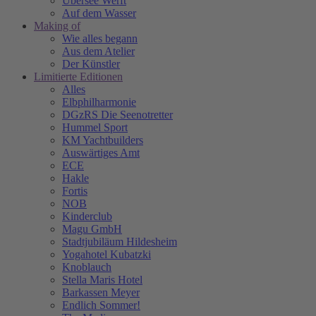
Übersee Werft
Auf dem Wasser
Making of
Wie alles begann
Aus dem Atelier
Der Künstler
Limitierte Editionen
Alles
Elbphilharmonie
DGzRS Die Seenotretter
Hummel Sport
KM Yachtbuilders
Auswärtiges Amt
ECE
Hakle
Fortis
NOB
Kinderclub
Magu GmbH
Stadtjubiläum Hildesheim
Yogahotel Kubatzki
Knoblauch
Stella Maris Hotel
Barkassen Meyer
Endlich Sommer!