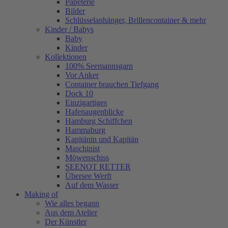
Papeterie
Bilder
Schlüsselanhänger, Brillencontainer & mehr
Kinder / Babys
Baby
Kinder
Kollektionen
100% Seemannsgarn
Vor Anker
Container brauchen Tiefgang
Dock 10
Einzigartiges
Hafenaugen­blicke
Hamburg Schiffchen
Hammaburg
Kapitänin und Kapitän
Maschinist
Möwenschiss
SEENOT RETTER
Übersee Werft
Auf dem Wasser
Making of
Wie alles begann
Aus dem Atelier
Der Künstler