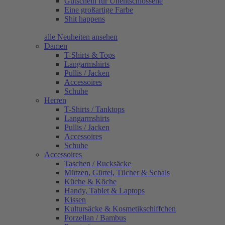
Gutschein für Unentschlossene
Eine großartige Farbe
Shit happens
alle Neuheiten ansehen
Damen
T-Shirts & Tops
Langarmshirts
Pullis / Jacken
Accessoires
Schuhe
Herren
T-Shirts / Tanktops
Langarmshirts
Pullis / Jacken
Accessoires
Schuhe
Accessoires
Taschen / Rucksäcke
Mützen, Gürtel, Tücher & Schals
Küche & Köche
Handy, Tablet & Laptops
Kissen
Kultursäcke & Kosmetikschiffchen
Porzellan / Bambus