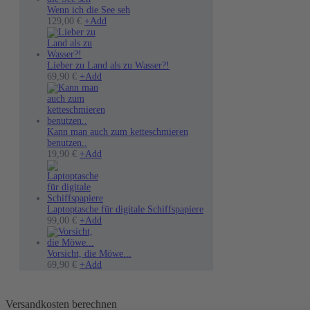
Wenn ich die See seh
Dieses
129,00
€
+
Add
Produkt
weist
mehrere
Varianten
Lieber zu Land als zu Wasser?!
Dieses
auf.
69,90
€
+
Add
Produkt
Die
weist
Optionen
mehrere
können
Varianten
auf
auf.
der
Kann man auch zum ketteschmieren
Die
Produktseite
benutzen..
Optionen
gewählt
19,90
€
+
Add
können
werden
auf
der
Produktseite
gewählt
Laptoptasche für digitale Schiffspapiere
werden
Dieses
99,00
€
+
Add
Produkt
weist
mehrere
Vorsicht, die Möwe...
Varianten
Dieses
69,90
€
+
Add
auf.
Produkt
Die
weist
Optionen
mehrere
Versandkosten berechnen
können
Varianten