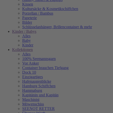
Kissen
Kultursäcke & Kosmetikschiffchen
Porzellan / Bambus
Papeterie
Bilder
Schlüsselanhänger, Brillencontainer & mehr
Kinder / Babys
Alles
Baby
Kinder
Kollektionen
Alles
100% Seemannsgarn
Vor Anker
Container brauchen Tiefgang
Dock 10
Einzigartiges
Hafenaugen­blicke
Hamburg Schiffchen
Hammaburg
Kapitänin und Kapitän
Maschinist
Möwenschiss
SEENOT RETTER