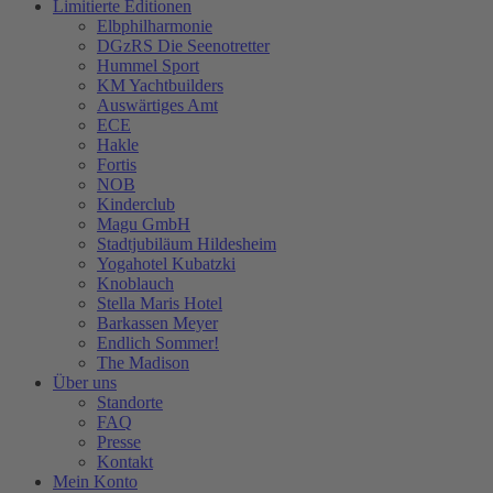
Limitierte Editionen
Elbphilharmonie
DGzRS Die Seenotretter
Hummel Sport
KM Yachtbuilders
Auswärtiges Amt
ECE
Hakle
Fortis
NOB
Kinderclub
Magu GmbH
Stadtjubiläum Hildesheim
Yogahotel Kubatzki
Knoblauch
Stella Maris Hotel
Barkassen Meyer
Endlich Sommer!
The Madison
Über uns
Standorte
FAQ
Presse
Kontakt
Mein Konto