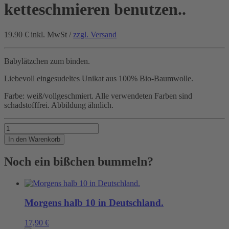
ketteschmieren benutzen..
19.90 €
inkl. MwSt /
zzgl. Versand
Babylätzchen zum binden.
Liebevoll eingesudeltes Unikat aus 100% Bio-Baumwolle.
Farbe: weiß/vollgeschmiert. Alle verwendeten Farben sind
schadstofffrei. Abbildung ähnlich.
Kann
man
In den Warenkorb
auch
zum
Noch ein bißchen bummeln?
ketteschmieren
benutzen..
Menge
Morgens halb 10 in Deutschland.
17,90
€