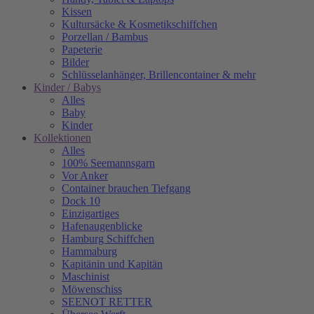
Kissen
Kultursäcke & Kosmetikschiffchen
Porzellan / Bambus
Papeterie
Bilder
Schlüsselanhänger, Brillencontainer & mehr
Kinder / Babys
Alles
Baby
Kinder
Kollektionen
Alles
100% Seemannsgarn
Vor Anker
Container brauchen Tiefgang
Dock 10
Einzigartiges
Hafenaugen­blicke
Hamburg Schiffchen
Hammaburg
Kapitänin und Kapitän
Maschinist
Möwenschiss
SEENOT RETTER