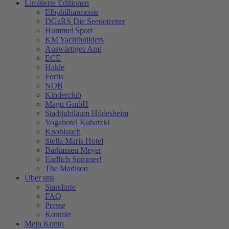
Limitierte Editionen
Elbphilharmonie
DGzRS Die Seenotretter
Hummel Sport
KM Yachtbuilders
Auswärtiges Amt
ECE
Hakle
Fortis
NOB
Kinderclub
Magu GmbH
Stadtjubiläum Hildesheim
Yogahotel Kubatzki
Knoblauch
Stella Maris Hotel
Barkassen Meyer
Endlich Sommer!
The Madison
Über uns
Standorte
FAQ
Presse
Kontakt
Mein Konto