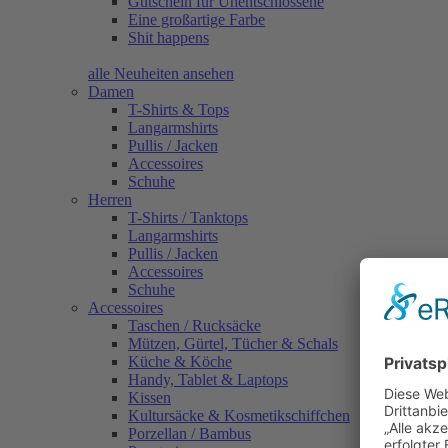
Gutschein für Unentschlossene
Eine großartige Farbe
Shit happens
alle Neuheiten ansehen
Damen
T-Shirts & Tops
Langarmshirts
Pullis / Jacken
Accessoires
Schuhe
Herren
T-Shirts / Tanktops
Langarmshirts
Pullis / Jacken
Accessoires
Schuhe
Accessoires
Taschen / Rucksäcke
Mützen, Gürtel, Tücher & Schals
Küche & Köche
Handy, Tablet & Laptops
Kissen
Kultursäcke & Kosmetikschiffchen
Porzellan / Bambus