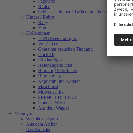
Papeterie
Bilder
Schlüsselanhänger, Brillencontainer & mehr
Kinder / Babys
Baby
Kinder
Kollektionen
100% Seemannsgarn
Vor Anker
Container brauchen Tiefgang
Dock 10
Einzigartiges
Hafenaugen­blicke
Hamburg Schiffchen
Hammaburg
Kapitänin und Kapitän
Maschinist
Möwenschiss
SEENOT RETTER
Übersee Werft
Auf dem Wasser
Making of
Wie alles begann
Aus dem Atelier
Der Künstler