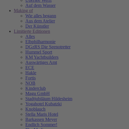
Übersee Werft
Auf dem Wasser
Making of
Wie alles begann
Aus dem Atelier
Der Künstler
Limitierte Editionen
Alles
Elbphilharmonie
DGzRS Die Seenotretter
Hummel Sport
KM Yachtbuilders
Auswärtiges Amt
ECE
Hakle
Fortis
NOB
Kinderclub
Magu GmbH
Stadtjubiläum Hildesheim
Yogahotel Kubatzki
Knoblauch
Stella Maris Hotel
Barkassen Meyer
Endlich Sommer!