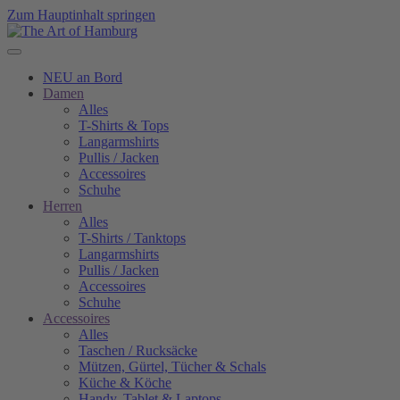
Zum Hauptinhalt springen
NEU an Bord
Damen
Alles
T-Shirts & Tops
Langarmshirts
Pullis / Jacken
Accessoires
Schuhe
Herren
Alles
T-Shirts / Tanktops
Langarmshirts
Pullis / Jacken
Accessoires
Schuhe
Accessoires
Alles
Taschen / Rucksäcke
Mützen, Gürtel, Tücher & Schals
Küche & Köche
Handy, Tablet & Laptops