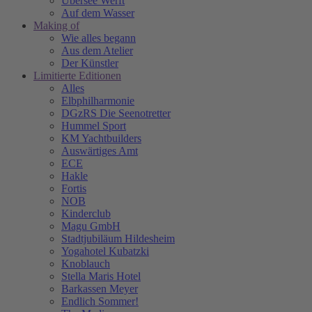
Übersee Werft
Auf dem Wasser
Making of
Wie alles begann
Aus dem Atelier
Der Künstler
Limitierte Editionen
Alles
Elbphilharmonie
DGzRS Die Seenotretter
Hummel Sport
KM Yachtbuilders
Auswärtiges Amt
ECE
Hakle
Fortis
NOB
Kinderclub
Magu GmbH
Stadtjubiläum Hildesheim
Yogahotel Kubatzki
Knoblauch
Stella Maris Hotel
Barkassen Meyer
Endlich Sommer!