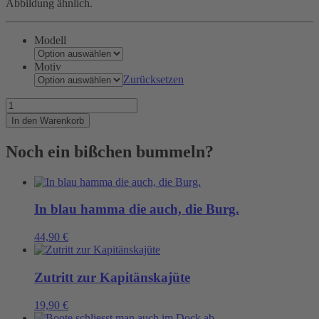
Abbildung ähnlich.
Modell
Motiv
Zurücksetzen
Endlich
ein
In den Warenkorb
Gürtel!
Menge
Noch ein bißchen bummeln?
In blau hamma die auch, die Burg.
44,90
€
Zutritt zur Kapitänskajüte
19,90
€