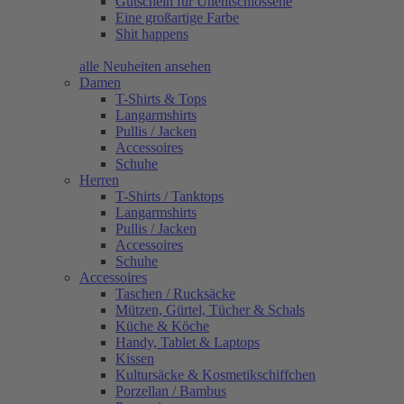
Gutschein für Unentschlossene
Eine großartige Farbe
Shit happens
alle Neuheiten ansehen
Damen
T-Shirts & Tops
Langarmshirts
Pullis / Jacken
Accessoires
Schuhe
Herren
T-Shirts / Tanktops
Langarmshirts
Pullis / Jacken
Accessoires
Schuhe
Accessoires
Taschen / Rucksäcke
Mützen, Gürtel, Tücher & Schals
Küche & Köche
Handy, Tablet & Laptops
Kissen
Kultursäcke & Kosmetikschiffchen
Porzellan / Bambus