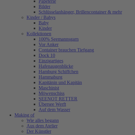
Papeterie
Bilder
Schlüsselanhänger, Brillencontainer & mehr
Kinder / Babys
Baby
Kinder
Kollektionen
100% Seemannsgarn
Vor Anker
Container brauchen Tiefgang
Dock 10
Einzigartiges
Hafenaugen­blicke
Hamburg Schiffchen
Hammaburg
Kapitänin und Kapitän
Maschinist
Möwenschiss
SEENOT RETTER
Übersee Werft
Auf dem Wasser
Making of
Wie alles begann
Aus dem Atelier
Der Künstler