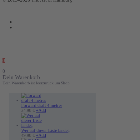
0
0
Dein Warenkorb
Dein Warenkorb ist leer
zurück um Shop
Forward draft 4 metres
Dieses
24,90
€
+
Add
Produkt
weist
mehrere
Varianten
Wer auf dieser Liste landet,
auf.
49,90
€
+
Add