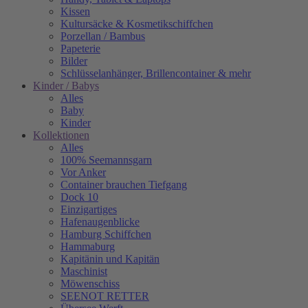
Kissen
Kultursäcke & Kosmetikschiffchen
Porzellan / Bambus
Papeterie
Bilder
Schlüsselanhänger, Brillencontainer & mehr
Kinder / Babys
Alles
Baby
Kinder
Kollektionen
Alles
100% Seemannsgarn
Vor Anker
Container brauchen Tiefgang
Dock 10
Einzigartiges
Hafenaugen­blicke
Hamburg Schiffchen
Hammaburg
Kapitänin und Kapitän
Maschinist
Möwenschiss
SEENOT RETTER