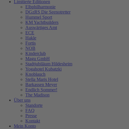
Limitierte Editionen
Elbphilharmonie
DGzRS Die Seenotretter
Hummel Sport
KM Yachtbuilders
Auswärtiges Amt
ECE
Hakle
Fortis
NOB
Kinderclub
Magu GmbH
Stadtjubiläum Hildesheim
Yogahotel Kubatzki
Knoblauch
Stella Maris Hotel
Barkassen Meyer
Endlich Sommer!
The Madison
Über uns
Standorte
FAQ
Presse
Kontakt
Mein Konto