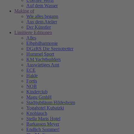
Übersee Werft
Auf dem Wasser
Making of
Wie alles begann
Aus dem Atelier
Der Künstler
Limitierte Editionen
Alles
Elbphilharmonie
DGzRS Die Seenotretter
Hummel Sport
KM Yachtbuilders
Auswärtiges Amt
ECE
Hakle
Fortis
NOB
Kinderclub
Magu GmbH
Stadtjubiläum Hildesheim
Yogahotel Kubatzki
Knoblauch
Stella Maris Hotel
Barkassen Meyer
Endlich Sommer!