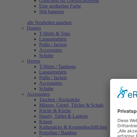
Gutschein für Unentschlossene
Eine großartige Farbe
Shit happens
alle Neuheiten ansehen
Damen
T-Shirts & Tops
Langarmshirts
Pullis / Jacken
Accessoires
Schuhe
Herren
T-Shirts / Tanktops
Langarmshirts
Pullis / Jacken
Accessoires
Schuhe
Accessoires
Taschen / Rucksäcke
Mützen, Gürtel, Tücher & Schals
Küche & Köche
Handy, Tablet & Laptops
Kissen
Kultursäcke & Kosmetikschiffchen
Porzellan / Bambus