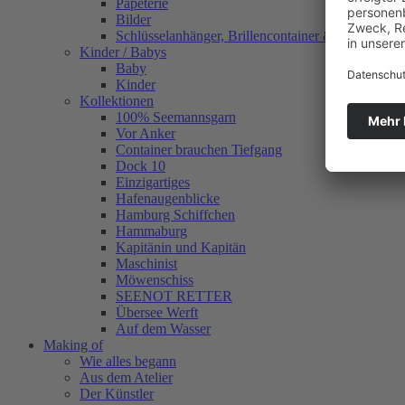
Papeterie
Bilder
Schlüsselanhänger, Brillencontainer & mehr
Kinder / Babys
Baby
Kinder
Kollektionen
100% Seemannsgarn
Vor Anker
Container brauchen Tiefgang
Dock 10
Einzigartiges
Hafenaugen­blicke
Hamburg Schiffchen
Hammaburg
Kapitänin und Kapitän
Maschinist
Möwenschiss
SEENOT RETTER
Übersee Werft
Auf dem Wasser
Making of
Wie alles begann
Aus dem Atelier
Der Künstler