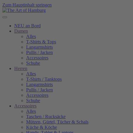
Zum Hauptinhalt springen
NEU an Bord
Damen
Alles
T-Shirts & Tops
Langarmshirts
Pullis / Jacken
Accessoires
Schuhe
Herren
Alles
T-Shirts / Tanktops
Langarmshirts
Pullis / Jacken
Accessoires
Schuhe
Accessoires
Alles
Taschen / Rucksäcke
Mützen, Gürtel, Tücher & Schals
Küche & Köche
Handy, Tablet & Laptops