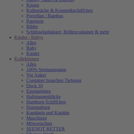
Kissen
Kultursäcke & Kosmetikschiffchen
Porzellan / Bambus
Papeterie
Bilder
Schlüsselanhänger, Brillencontainer & mehr
Kinder / Babys
Alles
Baby
Kinder
Kollektionen
Alles
100% Seemannsgarn
Vor Anker
Container brauchen Tiefgang
Dock 10
Einzigartiges
Hafenaugen­blicke
Hamburg Schiffchen
Hammaburg
Kapitänin und Kapitän
Maschinist
Möwenschiss
SEENOT RETTER