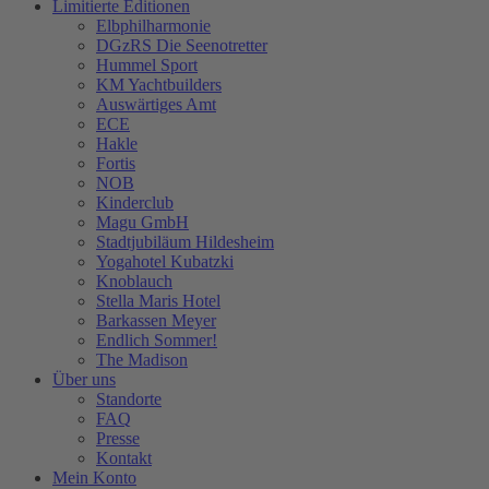
Limitierte Editionen
Elbphilharmonie
DGzRS Die Seenotretter
Hummel Sport
KM Yachtbuilders
Auswärtiges Amt
ECE
Hakle
Fortis
NOB
Kinderclub
Magu GmbH
Stadtjubiläum Hildesheim
Yogahotel Kubatzki
Knoblauch
Stella Maris Hotel
Barkassen Meyer
Endlich Sommer!
The Madison
Über uns
Standorte
FAQ
Presse
Kontakt
Mein Konto